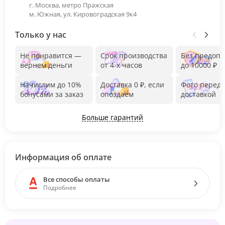
г. Москва, метро Пражская
м. Южная, ул. Кировоградская 9к4
Только у нас
Не понравится —
Срок производства
Без предоп
вернем деньги
от 4-х часов
до 10000 ₽
Начислим до 10%
Доставка 0 ₽, если
Фото перед
бонусами за заказ
опоздаем
доставкой
Больше гарантий
Информация об оплате
Все способы оплаты
Подробнее