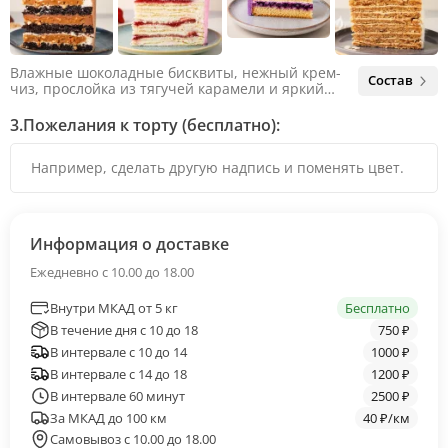
Влажные шоколадные бисквиты, нежный крем-
Состав
чиз, прослойка из тягучей карамели и яркий
арахис. Ненавязчивая соленая нотка объединяет
яркий вкус шоколада и тягучей карамели, не
3.
Пожелания к торту (бесплатно):
оставляя ни единого шанса остаться
равнодушным.
Информация о доставке
Ежедневно с 10.00 до 18.00
Внутри МКАД от 5 кг
Бесплатно
В течение дня с 10 до 18
750 ₽
В интервале с 10 до 14
1000 ₽
В интервале с 14 до 18
1200 ₽
В интервале 60 минут
2500 ₽
За МКАД до 100 км
40 ₽/км
Самовывоз с 10.00 до 18.00