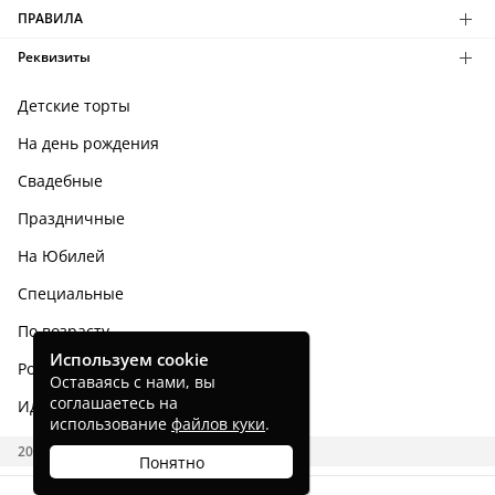
ПРАВИЛА
Реквизиты
Детские торты
На день рождения
Свадебные
Праздничные
На Юбилей
Специальные
По возрасту
Используем cookie
Родным и близким
Оставаясь с нами, вы
соглашаетесь на
Идеи тортов
использование
файлов куки
.
2026 CAKES.RU
Понятно