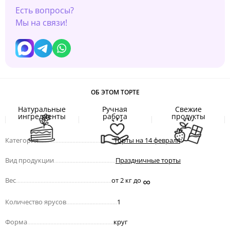
Есть вопросы?
Мы на связи!
ОБ ЭТОМ ТОРТЕ
Натуральные
Ручная
Свежие
ингредиенты
работа
продукты
Категория
.................................................
Торты на 14 февраля
Вид продукции
........................................
Праздничные торты
∞
Вес
..............................................................
от 2 кг до
Количество ярусов
.................................
1
Форма
........................................................
круг