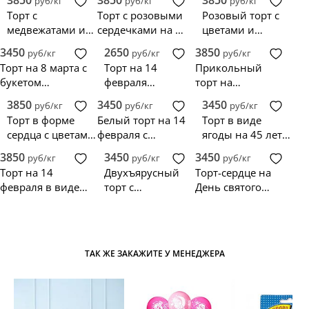
руб/кг
руб/кг
руб/кг
Торт с
Торт с розовыми
Розовый торт с
медвежатами и
сердечками на 14
цветами и
сердцами на
февраля
сердцем на 14
3450
2650
3850
руб/кг
руб/кг
руб/кг
день всех
февраля
Торт на 8 марта с
Торт на 14
Прикольный
влюбленных
букетом
февраля
торт на
тюльпанов и
любимому
деревянную
3850
3450
3450
руб/кг
руб/кг
руб/кг
сердцем
свадьбу с
Торт в форме
Белый торт на 14
Торт в виде
надписями
сердца с цветами
февраля с
ягоды на 45 лет
на 14 февраля
надписями Love
женщине
3850
3450
3450
руб/кг
руб/кг
руб/кг
Торт на 14
Двухъярусный
Торт-сердце на
февраля в виде
торт с
День святого
красного сердца с
сердечками на 14
Валентина
цветами
февраля
ТАК ЖЕ ЗАКАЖИТЕ У МЕНЕДЖЕРА