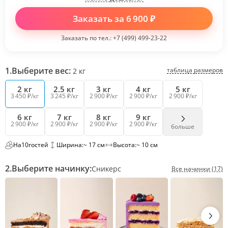
Заказать за
6 900
₽
Заказать по тел.:
+7 (499) 499-23-22
1.
Выберите вес:
таблица размеров
2
кг
2 кг
2.5 кг
3 кг
4 кг
5 кг
3 450 ₽/кг
3 245 ₽/кг
2 900 ₽/кг
2 900 ₽/кг
2 900 ₽/кг
6 кг
7 кг
8 кг
9 кг
2 900 ₽/кг
2 900 ₽/кг
2 900 ₽/кг
2 900 ₽/кг
больше
На
10
гостей
Ширина:
~ 17 см
Высота:
~ 10 см
2.
Выберите начинку:
Сникерс
Все начинки (17)