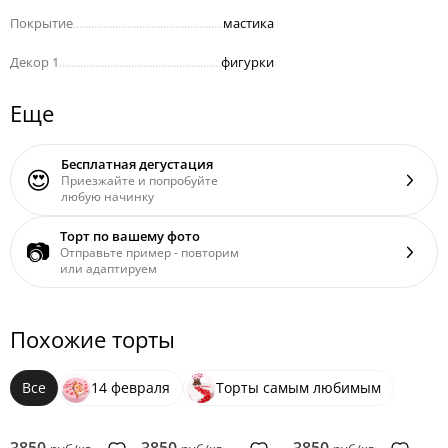
Покрытие
..................................................
мастика
Декор 1
......................................................
фигурки
Еще
Бесплатная дегустация
😍
Приезжайте и попробуйте
любую начинку
Торт по вашему фото
📷
Отправьте пример - повторим
или адаптируем
Похожие торты
Все
14 февраля
Торты самым любимым
3850
3850
3850