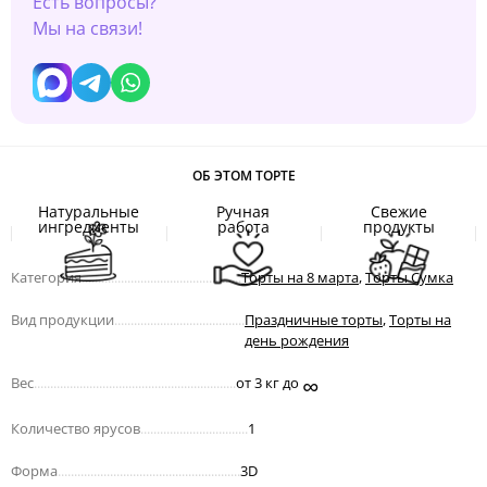
Есть вопросы?
Мы на связи!
ОБ ЭТОМ ТОРТЕ
Натуральные
Ручная
Свежие
ингредиенты
работа
продукты
Категория
.................................................
Торты на 8 марта
,
Торты Сумка
Вид продукции
........................................
Праздничные торты
,
Торты на
день рождения
∞
Вес
..............................................................
от 3 кг до
Количество ярусов
.................................
1
Форма
........................................................
3D