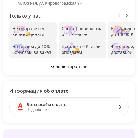
м. Южная, ул. Кировоградская 9к4
Только у нас
Не понравится —
Срок производства
Без предоп
вернем деньги
от 4-х часов
до 10000 ₽
Начислим до 10%
Доставка 0 ₽, если
Фото перед
бонусами за заказ
опоздаем
доставкой
Больше гарантий
Информация об оплате
Все способы оплаты
Подробнее