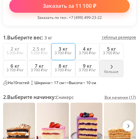
Заказать за
11 100
₽
Заказать по тел.:
+7 (499) 499-23-22
1.
Выберите вес:
таблица размеров
3
кг
2 кг
2.5 кг
3 кг
4 кг
5 кг
5 200 ₽/кг
5 200 ₽/кг
3 700 ₽/кг
3 700 ₽/кг
3 700 ₽/кг
6 кг
7 кг
8 кг
9 кг
3 700 ₽/кг
3 700 ₽/кг
3 700 ₽/кг
3 700 ₽/кг
больше
На
10
гостей
Ширина:
~ 17 см
Высота:
~ 10 см
2.
Выберите начинку:
Сникерс
Все начинки (17)