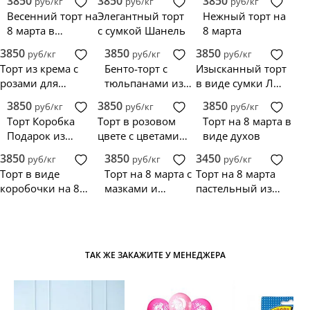
3850
3850
3850
руб/кг
руб/кг
руб/кг
Весенний торт на
Элегантный торт
Нежный торт на
8 марта в
с сумкой Шанель
8 марта
розовом цвете с
3850
3850
3850
руб/кг
руб/кг
руб/кг
цветами
Торт из крема с
Бенто-торт с
Изысканный торт
розами для
тюльпанами из
в виде сумки Луи
женщины
крема
Витон
3850
3850
3850
руб/кг
руб/кг
руб/кг
Торт Коробка
Торт в розовом
Торт на 8 марта в
Подарок из
цвете с цветами
виде духов
мастики,
для женщины
3850
3850
3450
руб/кг
руб/кг
руб/кг
украшенный
Торт в виде
Торт на 8 марта с
Торт на 8 марта
цветами
коробочки на 8
мазками и
пастельный из
марта с цветами
розами
крема с цветами
из мастики
ТАК ЖЕ ЗАКАЖИТЕ У МЕНЕДЖЕРА