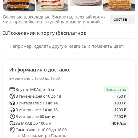
Влажные шоколадные бисквиты, нежный крем-
Состав
чиз, прослойка из тягучей карамели и яркий
арахис. Ненавязчивая соленая нотка объединяет
яркий вкус шоколада и тягучей карамели, не
3.
Пожелания к торту (бесплатно):
оставляя ни единого шанса остаться
равнодушным.
Информация о доставке
Ежедневно с 10.00 до 18.00
Внутри МКАД от 5 кг
Бесплатно
В течение дня с 10 до 18
750 ₽
В интервале с 10 до 14
1000 ₽
В интервале с 14 до 18
1200 ₽
В интервале 60 минут
2500 ₽
За МКАД до 100 км
40 ₽/км
Самовывоз с 10.00 до 18.00
г. Москва, метро Пражская