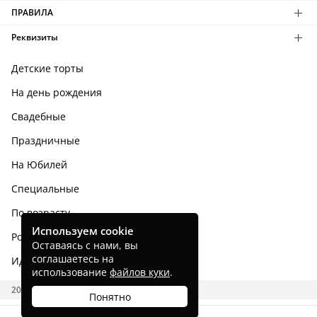
ПРАВИЛА
Реквизиты
Детские торты
На день рождения
Свадебные
Праздничные
На Юбилей
Специальные
По возрасту
Используем cookie
Родным и близким
Оставаясь с нами, вы
соглашаетесь на
Идеи тортов
использование
файлов куки
.
2026 CAKES.RU
Понятно