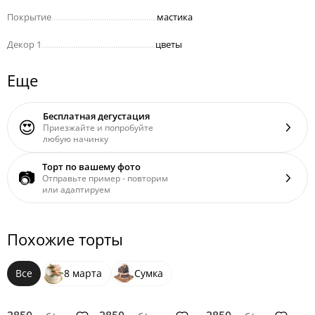
Покрытие
..................................................
мастика
Декор 1
......................................................
цветы
Еще
Бесплатная дегустация
😍
Приезжайте и попробуйте
любую начинку
Торт по вашему фото
📷
Отправьте пример - повторим
или адаптируем
Похожие торты
Все
8 марта
Сумка