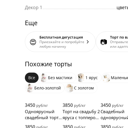
Декор 1
.................................................................
цвет
Еще
Бесплатная дегустация
Торт по 
😍
📷
Приезжайте и попробуйте
Отправьте
любую начинку
или адапт
Похожие торты
Все
Без мастики
1 ярус
Малень
Бело-золотой
С золотом
3450
3850
3450
руб/кг
руб/кг
руб/кг
Одноярусный
Торт на свадьбу 2
Свадебный
свадебный торт
яруса с топпером
одноярусны
без мастики с
жениха и
торт с живы
3850
3850
3850
руб/кг
руб/кг
руб/кг