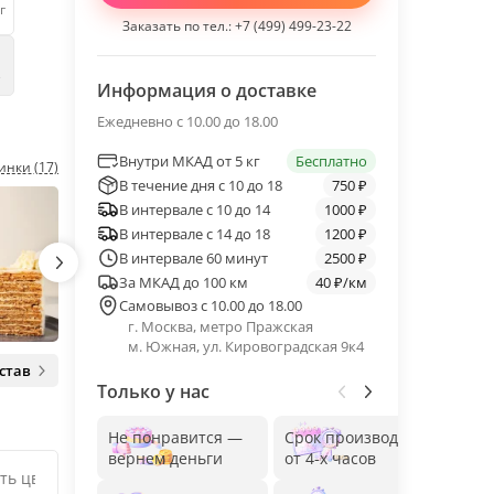
г
Заказать по тел.:
+7 (499) 499-23-22
е
Информация о доставке
Ежедневно с 10.00 до 18.00
Внутри МКАД от 5 кг
Бесплатно
инки (17)
В течение дня с 10 до 18
750 ₽
В интервале с 10 до 14
1000 ₽
В интервале с 14 до 18
1200 ₽
В интервале 60 минут
2500 ₽
За МКАД до 100 км
40 ₽/км
Самовывоз с 10.00 до 18.00
г. Москва, метро Пражская
м. Южная, ул. Кировоградская 9к4
став
Только у нас
Не понравится —
Срок производства
Без
вернем деньги
от 4-х часов
до 1