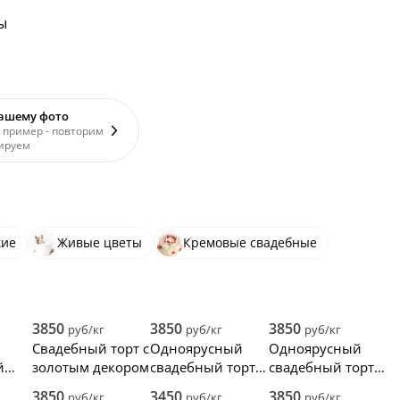
ы
вашему фото
 пример - повторим
ируем
кие
Живые цветы
Кремовые свадебные
3850
3850
3850
руб/кг
руб/кг
руб/кг
Свадебный торт с
Одноярусный
Одноярусный
й
золотым декором
свадебный торт
свадебный торт
ми
без мастики
без мастики
3850
3450
3850
руб/кг
руб/кг
руб/кг