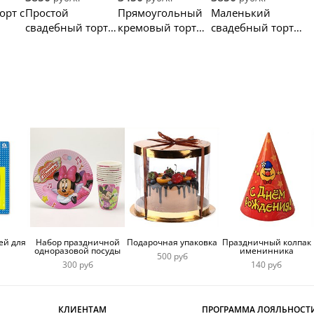
абстракция с
орт с
Простой
Прямоугольный
Маленький
золотом
свадебный торт
кремовый торт
свадебный торт с
двухъярусный с
на свадьбу
золотой глазурью
цветами
и букетом цветов
ей для
Набор праздничной
Подарочная упаковка
Праздничный колпак
одноразовой посуды
именинника
500 руб
300 руб
140 руб
КЛИЕНТАМ
ПРОГРАММА ЛОЯЛЬНОСТ