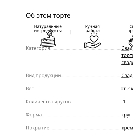
Об этом торте
Натуральные
Ручная
С
ингредиенты
работа
пр
Категория
............................................................
Свад
торт
свад
Вид продукции
...................................................
Свад
Вес
.........................................................................
от 2 
Количество ярусов
............................................
1
Форма
...................................................................
круг
Покрытие
.............................................................
кре