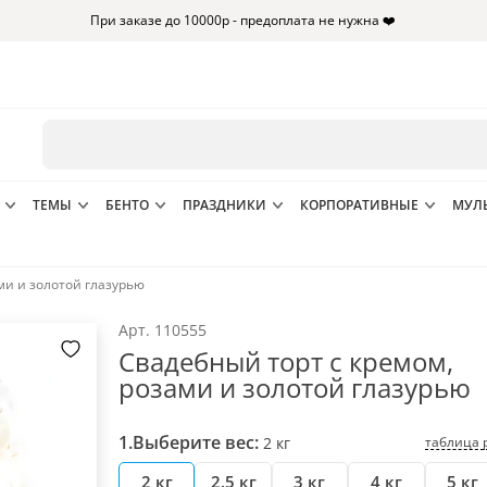
При заказе до 10000р - предоплата не нужна ❤️
ТЕМЫ
БЕНТО
ПРАЗДНИКИ
КОРПОРАТИВНЫЕ
МУЛ
ми и золотой глазурью
Арт.
110555
Свадебный торт с кремом,
розами и золотой глазурью
1.
Выберите вес:
таблица 
2
кг
2 кг
2.5 кг
3 кг
4 кг
5 кг