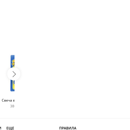
Топпер с любым
Фейерверк для торта
Свеча в виде цифры
словом
180 руб
380 руб шт
400 руб
И
ЕЩЕ
ПРАВИЛА