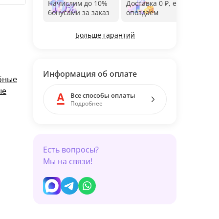
Начислим до 10%
Доставка 0 ₽, если
Фот
бонусами за заказ
опоздаем
дос
Больше гарантий
Информация об оплате
бные
ые
Все способы оплаты
Подробнее
Есть вопросы?
Мы на связи!