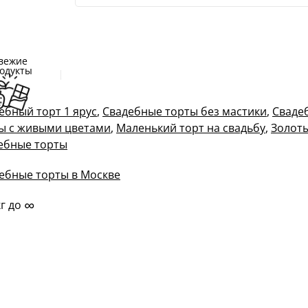
вежие
одукты
ебный торт 1 ярус
,
Свадебные торты без мастики
,
Сваде
ы с живыми цветами
,
Маленький торт на свадьбу
,
Золот
ебные торты
ебные торты в Москве
∞
кг до
м