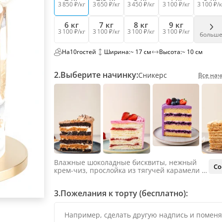
3 850 ₽/кг
3 650 ₽/кг
3 450 ₽/кг
3 100 ₽/кг
3 100 ₽/к
6 кг
7 кг
8 кг
9 кг
3 100 ₽/кг
3 100 ₽/кг
3 100 ₽/кг
3 100 ₽/кг
больш
На
10
гостей
Ширина:
~ 17 см
Высота:
~ 10 см
2.
Выберите начинку:
Сникерс
Все нач
Влажные шоколадные бисквиты, нежный
Со
крем-чиз, прослойка из тягучей карамели и
яркий арахис. Ненавязчивая соленая нотка
объединяет яркий вкус шоколада и тягучей
3.
Пожелания к торту (бесплатно):
карамели, не оставляя ни единого шанса
остаться равнодушным.