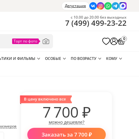
Дегустация
с 10.00 до 20.00 без выходных
7
(
499
)
499-23-22
0
ЬТИКИ И ФИЛЬМЫ
ОСОБЫЕ
ПО ВОЗРАСТУ
КОМУ
В цену включено все
7 700
₽
можно дешевле?
размеров
Заказать за
7 700
₽