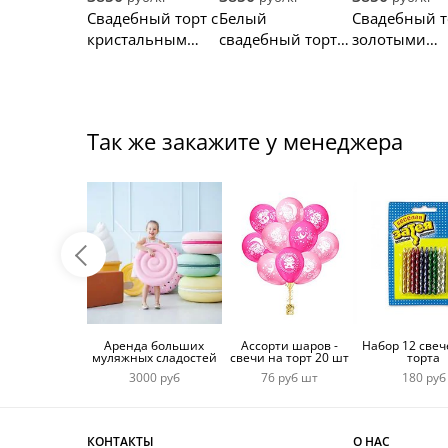
золотой
невесты
цветами
Свадебный торт с
Белый
Свадебный т
надписью
кристальным
свадебный торт с
золотыми
разломом
красными
блестками и
(жеодой)
розами
цветами
Так же закажите у менеджера
Аренда больших
Ассорти шаров -
Набор 12 свеч
муляжных сладостей
свечи на торт 20 шт
торта
3000 руб
76 руб шт
180 руб
КОНТАКТЫ
О НАС