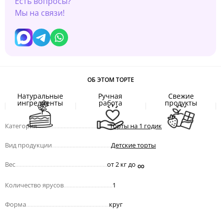
Есть вопросы?
Мы на связи!
ОБ ЭТОМ ТОРТЕ
Натуральные
Ручная
Свежие
ингредиенты
работа
продукты
Категория
.................................................
Торты на 1 годик
Вид продукции
........................................
Детские торты
∞
Вес
..............................................................
от 2 кг до
Количество ярусов
.................................
1
Форма
........................................................
круг