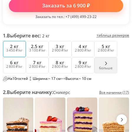
Заказать за
6 900
₽
Заказать по тел.:
+7 (499) 499-23-22
1.
Выберите вес:
таблица размеров
2
кг
2 кг
2.5 кг
3 кг
4 кг
5 кг
3 450 ₽/кг
3 100 ₽/кг
2 900 ₽/кг
2 800 ₽/кг
2 800 ₽/кг
6 кг
7 кг
8 кг
9 кг
2 800 ₽/кг
2 800 ₽/кг
2 800 ₽/кг
2 800 ₽/кг
больше
На
10
гостей
Ширина:
~ 17 см
Высота:
~ 10 см
2.
Выберите начинку:
Сникерс
Все начинки (17)