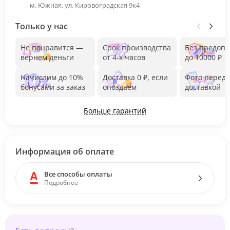
м. Южная, ул. Кировоградская 9к4
Только у нас
Не понравится —
Срок производства
Без предоп
вернем деньги
от 4-х часов
до 10000 ₽
Начислим до 10%
Доставка 0 ₽, если
Фото перед
бонусами за заказ
опоздаем
доставкой
Больше гарантий
Информация об оплате
Все способы оплаты
Подробнее