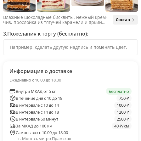
Влажные шоколадные бисквиты, нежный крем-
Состав
чиз, прослойка из тягучей карамели и яркий
арахис. Ненавязчивая соленая нотка объединяет
яркий вкус шоколада и тягучей карамели, не
3.
Пожелания к торту (бесплатно):
оставляя ни единого шанса остаться
равнодушным.
Информация о доставке
Ежедневно с 10.00 до 18.00
Внутри МКАД от 5 кг
Бесплатно
В течение дня с 10 до 18
750 ₽
В интервале с 10 до 14
1000 ₽
В интервале с 14 до 18
1200 ₽
В интервале 60 минут
2500 ₽
За МКАД до 100 км
40 ₽/км
Самовывоз с 10.00 до 18.00
г. Москва, метро Пражская