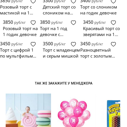
3850
3300
3400
руб/кг
руб/кг
руб/кг
медвежонком и
год
совенком
Розовый торт с
Детский торт со
Торт со слоником
единорогом
мастикой на 1
слоником на
на годик девочке
годик
годик девочке
3850
3850
3450
руб/кг
руб/кг
руб/кг
Розовый торт на
Торт на 1 год
Красивый торт со
1 годик девочке
девочке с
зверятами на 1
фигурками
годик
3450
3500
3450
руб/кг
руб/кг
руб/кг
животных
Торт с цифрой 1
Торт с младенцем
Разноцветный
по мультфильму
и серым мишкой
торт с золотым
Шрек
единорогом
ТАК ЖЕ ЗАКАЖИТЕ У МЕНЕДЖЕРА