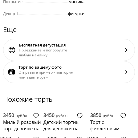
Покрытие
..................................................
мастика
Декор 1
......................................................
фигурки
Еще
Бесплатная дегустация
😍
Приезжайте и попробуйте
любую начинку
Торт по вашему фото
📷
Отправьте пример - повторим
или адаптируем
Похожие торты
3450
3450
3850
руб/кг
руб/кг
руб/кг
Милый розовый
Детский тортик
Торт с
торт девочке на
для девочки на
фиолетовым
годик с
день рождения 1
градиентом и