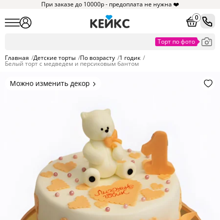
При заказе до 10000р - предоплата не нужна ❤️
0
Главная
/
Детские торты
/
По возрасту
/
1 годик
/
Белый торт с медведем и персиковым бантом
Можно изменить декор
Цвет покрытия, надписи,
элементы и фигурки.