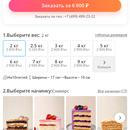
Заказать за
6 900
₽
Заказать по тел.:
+7 (499) 499-23-22
1.
Выберите вес:
таблица размеров
2
кг
2 кг
2.5 кг
3 кг
4 кг
5 кг
3 450 ₽/кг
3 245 ₽/кг
2 900 ₽/кг
2 900 ₽/кг
2 900 ₽/кг
6 кг
7 кг
8 кг
9 кг
2 900 ₽/кг
2 900 ₽/кг
2 900 ₽/кг
2 900 ₽/кг
больше
На
10
гостей
Ширина:
~ 17 см
Высота:
~ 10 см
2.
Выберите начинку:
Сникерс
Все начинки (17)