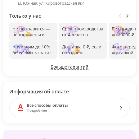
м. Южная, ул. Кировоградская 9к4
Только у нас
Не понравится —
Срок производства
Без предоп
вернем деньги
от 4-х часов
до 10000 ₽
Начислим до 10%
Доставка 0 ₽, если
Фото перед
бонусами за заказ
опоздаем
доставкой
Больше гарантий
Информация об оплате
Все способы оплаты
Подробнее