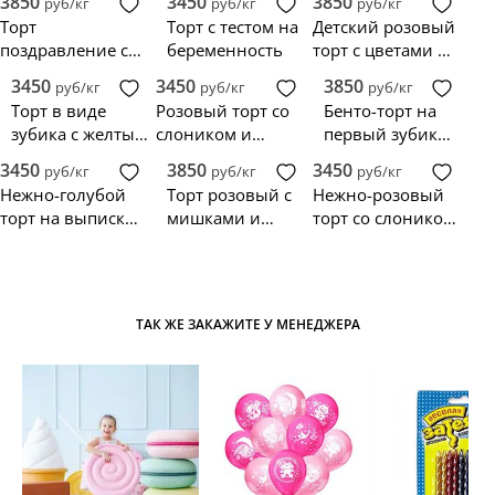
3850
3450
3850
руб/кг
руб/кг
руб/кг
малышом для
Торт
Торт с тестом на
Детский розовый
Яны
поздравление с
беременность
торт с цветами и
рождением
младенцем
3450
3450
3850
руб/кг
руб/кг
руб/кг
девочки
Торт в виде
Розовый торт со
Бенто-торт на
зубика с желтым
слоником и
первый зубик
бантом
шариком
для девочки
3450
3850
3450
руб/кг
руб/кг
руб/кг
Нежно-голубой
Торт розовый с
Нежно-розовый
торт на выписку
мишками и
торт со слоником
с полумесяцем и
луной
и шариком
фигуркой
ТАК ЖЕ ЗАКАЖИТЕ У МЕНЕДЖЕРА