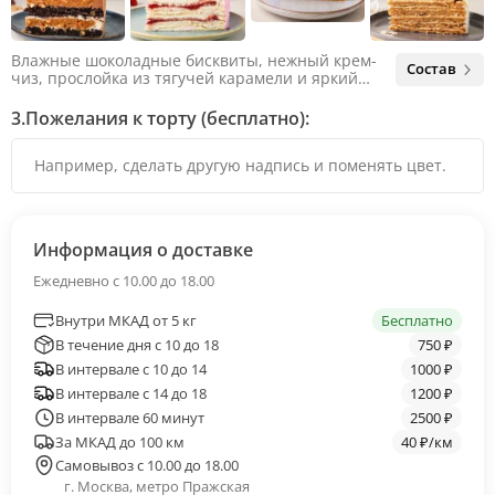
Влажные шоколадные бисквиты, нежный крем-
Состав
чиз, прослойка из тягучей карамели и яркий
арахис. Ненавязчивая соленая нотка объединяет
яркий вкус шоколада и тягучей карамели, не
3.
Пожелания к торту (бесплатно):
оставляя ни единого шанса остаться
равнодушным.
Информация о доставке
Ежедневно с 10.00 до 18.00
Внутри МКАД от 5 кг
Бесплатно
В течение дня с 10 до 18
750 ₽
В интервале с 10 до 14
1000 ₽
В интервале с 14 до 18
1200 ₽
В интервале 60 минут
2500 ₽
За МКАД до 100 км
40 ₽/км
Самовывоз с 10.00 до 18.00
г. Москва, метро Пражская