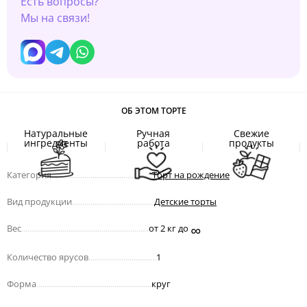
Есть вопросы?
Мы на связи!
ОБ ЭТОМ ТОРТЕ
Натуральные
Ручная
Свежие
ингредиенты
работа
продукты
Категория
.................................................
Торт на рождение
Вид продукции
........................................
Детские торты
∞
Вес
..............................................................
от 2 кг до
Количество ярусов
.................................
1
Форма
........................................................
круг