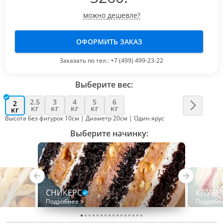
можно дешевле?
ОФОРМИТЬ ЗАКАЗ
Заказать по тел.:
+7 (499) 499-23-22
Выберите вес:
2.5
3
4
5
6
2
кг
кг
кг
кг
кг
кг
Высота без фигурок 10см | Диаметр 20см | Один ярус
Выберите начинку:
СНИКЕРС
КЛУБН
Подробнее >
Подробн