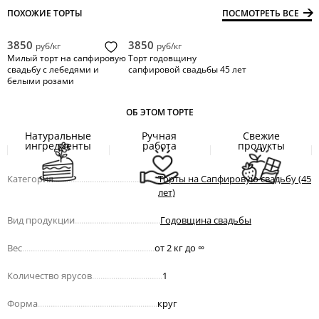
ПОХОЖИЕ ТОРТЫ
ПОСМОТРЕТЬ ВСЕ
3850
3850
руб/кг
руб/кг
Милый торт на сапфировую
Торт годовщину
свадьбу с лебедями и
сапфировой свадьбы 45 лет
белыми розами
ОБ ЭТОМ ТОРТЕ
Натуральные
Ручная
Свежие
ингредиенты
работа
продукты
Категория
.................................................
Торты на Сапфировую свадьбу (45
лет)
Вид продукции
........................................
Годовщина свадьбы
Вес
..............................................................
от 2 кг до
∞
Количество ярусов
.................................
1
Форма
........................................................
круг