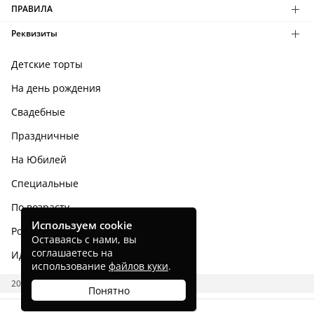
ПРАВИЛА
Реквизиты
Детские торты
На день рождения
Свадебные
Праздничные
На Юбилей
Специальные
По возрасту
Используем cookie
Родным и близким
Оставаясь с нами, вы
соглашаетесь на
Идеи тортов
использование
файлов куки
.
2026 CAKES.RU
Понятно