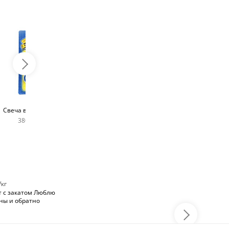
Топпер с любым
Фейерверк для торта
Свеча в виде цифры
словом
180 руб
380 руб шт
400 руб
/кг
т с закатом Люблю
уны и обратно