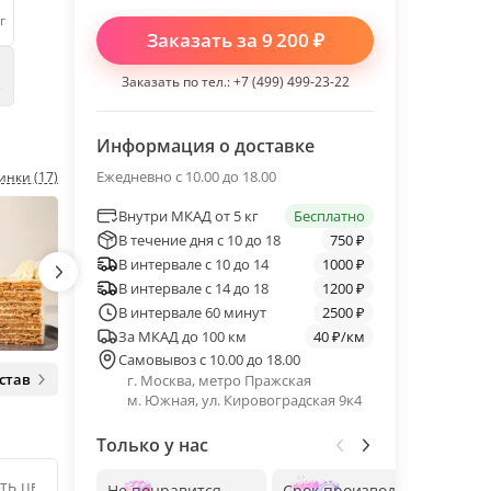
г
Заказать за
9 200
₽
Заказать по тел.:
+7 (499) 499-23-22
е
Информация о доставке
Ежедневно с 10.00 до 18.00
инки (17)
Внутри МКАД от 5 кг
Бесплатно
В течение дня с 10 до 18
750 ₽
В интервале с 10 до 14
1000 ₽
В интервале с 14 до 18
1200 ₽
В интервале 60 минут
2500 ₽
За МКАД до 100 км
40 ₽/км
Самовывоз с 10.00 до 18.00
став
г. Москва, метро Пражская
м. Южная, ул. Кировоградская 9к4
Только у нас
Не понравится —
Срок производства
Без