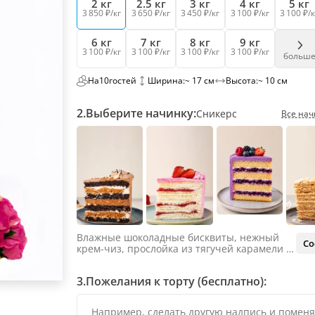
2 кг
2.5 кг
3 кг
4 кг
5 кг
3 850 ₽/кг
3 650 ₽/кг
3 450 ₽/кг
3 100 ₽/кг
3 100 ₽/к
6 кг
7 кг
8 кг
9 кг
3 100 ₽/кг
3 100 ₽/кг
3 100 ₽/кг
3 100 ₽/кг
больш
На
10
гостей
Ширина:
~ 17 см
Высота:
~ 10 см
2.
Выберите начинку:
Сникерс
Все нач
Влажные шоколадные бисквиты, нежный
Со
крем-чиз, прослойка из тягучей карамели и
яркий арахис. Ненавязчивая соленая нотка
объединяет яркий вкус шоколада и тягучей
3.
Пожелания к торту (бесплатно):
карамели, не оставляя ни единого шанса
остаться равнодушным.