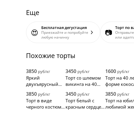
Еще
Бесплатная дегустация
Торт по 
😍
📷
Приезжайте и попробуйте
Отправьте
любую начинку
или адапт
Похожие торты
3850
3450
1600
руб/кг
руб/кг
руб/кг
Яркий
Торт со шлемом
Торт на 40 ле
двухъярусный
викинга на 40
форме кокос
торт с букетом
лет
3850
3450
3850
руб/кг
руб/кг
руб/кг
цветов на день
Торт в виде
Торт белый с
Торт на юби
рождения
черного костюма
красным сердцем
любимой же
с золотыми
и цифрами
цифрами