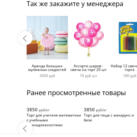
Так же закажите у менеджера
Аренда больших
Ассорти шаров -
Набор 12 свеч
муляжных сладостей
свечи на торт 20 шт
торта
3000 руб
76 руб шт
180 руб
Ранее просмотренные товары
3850
3850
руб/кг
руб/кг
Торт для учителя математики
Торт для теще с макарунс и
с учебными
безе
принадлежностями