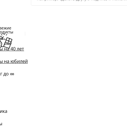
вежие
одукты
ы на 40 лет
ы на юбилей
∞
кг до
ика
ы