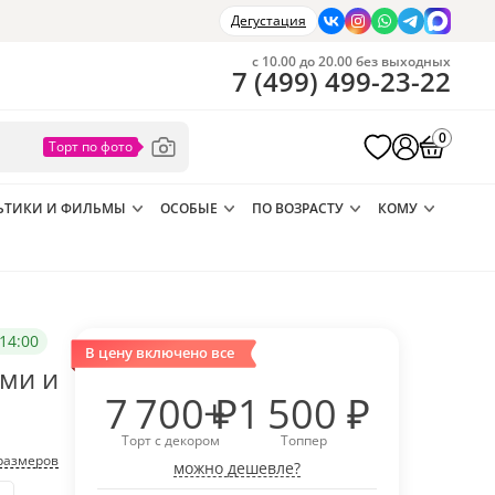
Дегустация
с 10.00 до 20.00 без выходных
7
(
499
)
499-23-22
0
ЬТИКИ И ФИЛЬМЫ
ОСОБЫЕ
ПО ВОЗРАСТУ
КОМУ
14:00
В цену включено все
ами и
7 700
₽
1 500
₽
Торт с декором
Топпер
размеров
можно дешевле?