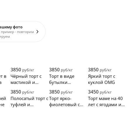
вашему фото
 пример - повторим
ируем
3850
3850
3850
руб/кг
руб/кг
руб/кг
т в
Чёрный торт с
Торт в виде
Яркий торт с
а
мастикой и
бутылки
куклой OMG
кремом
шампанского в
3850
3850
3450
руб/кг
руб/кг
руб/кг
медном ведерке
лей
Полосатый торт с
Торт ярко-
Торт маме на 40
со льдом
не
туфлей и
фиолетовый с
лет с ягодами и
оранжевыми
сумкой и
надписью
акцентами
босоножками