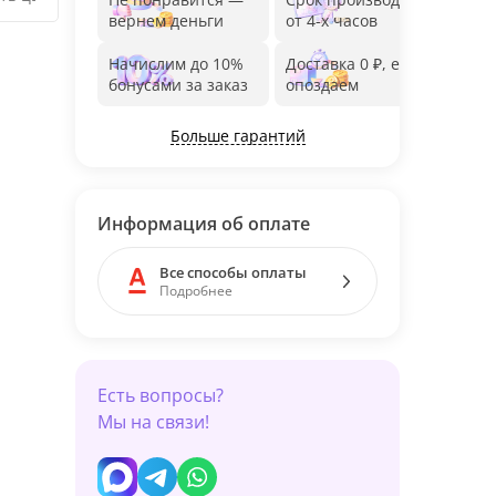
вернем деньги
от 4-х часов
до 1
Начислим до 10%
Доставка 0 ₽, если
Фот
бонусами за заказ
опоздаем
дос
Больше гарантий
Информация об оплате
Все способы оплаты
Подробнее
Есть вопросы?
Мы на связи!