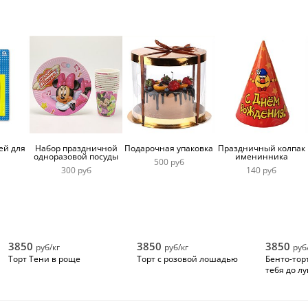
ей для
Набор праздничной
Подарочная упаковка
Праздничный колпак
одноразовой посуды
именинника
500 руб
300 руб
140 руб
3850
3850
3850
руб/кг
руб/кг
руб
Торт Тени в роще
Торт с розовой лошадью
Бенто-тор
тебя до л