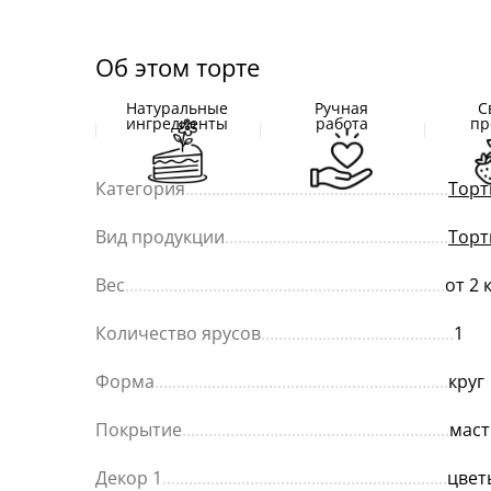
Об этом торте
Натуральные
Ручная
С
ингредиенты
работа
пр
Категория
............................................................
Торт
Вид продукции
...................................................
Торт
Вес
.........................................................................
от 2 
Количество ярусов
............................................
1
Форма
...................................................................
круг
Покрытие
.............................................................
маст
Декор 1
.................................................................
цвет