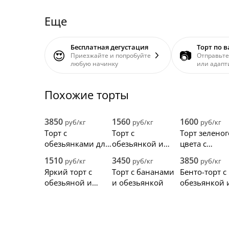
Еще
Бесплатная дегустация
Торт по 
😍
📷
Приезжайте и попробуйте
Отправьте
любую начинку
или адапт
Похожие торты
3850
1560
1600
руб/кг
руб/кг
руб/кг
Торт с
Торт с
Торт зеленог
обезьянками для
обезьянкой и
цвета с
мальчика
жирафом
обезьянкам
1510
3450
3850
руб/кг
руб/кг
руб/кг
Яркий торт с
Торт с бананами
Бенто-торт с
обезьяной и
и обезьянкой
обезьянкой 
жирафом
фотопечать