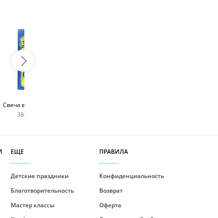
Топпер с любым
Фейерверк для торта
Свеча в виде цифры
словом
180 руб
380 руб шт
400 руб
И
ЕЩЕ
ПРАВИЛА
Детские праздники
Конфиденциальность
Благотворительность
Возврат
Мастер классы
Оферта