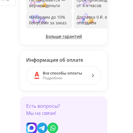
вернем деньги
от 4-х часов
до 1
Начислим до 10%
Доставка 0 ₽, если
Фот
бонусами за заказ
опоздаем
дос
Больше гарантий
Информация об оплате
Все способы оплаты
Подробнее
Есть вопросы?
Мы на связи!