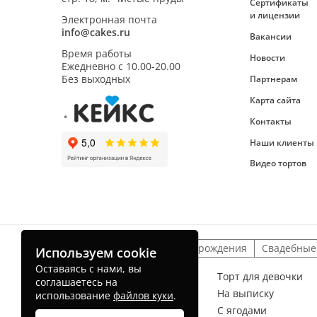
Сертификаты
и лицензии
Электронная почта
info@cakes.ru
Вакансии
Время работы
Новости
Ежедневно с
10.00-20.00
Без выходных
Партнерам
Карта сайта
Контакты
Наши клиенты
Видео тортов
Детские торты
На день рождения
Свадебные
Используем cookie
Оставаясь с нами, вы
Торт для мальчика
Торт для девочки
соглашаетесь на
На рождение ребенка
На выписку
использование
файлов куки
.
Без мастики
С ягодами