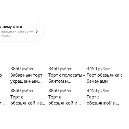
вашему фото
 пример - повторим
ируем
3850
3450
3450
руб/кг
руб/кг
руб/кг
о
Забавный торт
Торт с полосатым
Торт обезьянка с
украшенный
бантом и
бананами
и
обезьянкой и
обезьяной в
3850
3850
3450
руб/кг
руб/кг
руб/кг
жирафом
бананах
Торт с
Торт с
Торт с
и
обезьянкой на
обезьянкой и
обезьянкой и
ю
день рождения
бананами
кусочками
мальчика
фруктов