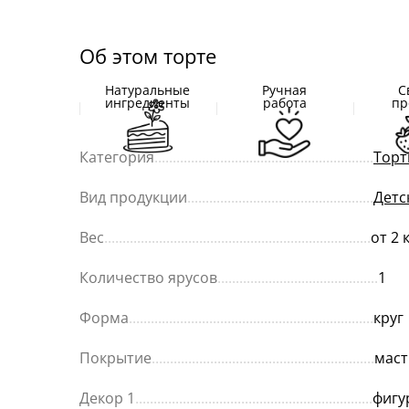
Об этом торте
Натуральные
Ручная
С
ингредиенты
работа
пр
Категория
............................................................
Торт
Вид продукции
...................................................
Детс
Вес
.........................................................................
от 2 
Количество ярусов
............................................
1
Форма
...................................................................
круг
Покрытие
.............................................................
маст
Декор 1
.................................................................
фигу