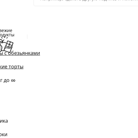
вежие
одукты
ы с обезьянками
кие торты
∞
кг до
ика
рки