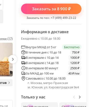
г
Заказать за
8 900
₽
Заказать по тел.:
+7 (499) 499-23-22
е
Информация о доставке
Ежедневно с 10.00 до 18.00
инки (17)
Внутри МКАД от 5 кг
Бесплатно
В течение дня с 10 до 18
750 ₽
В интервале с 10 до 14
1000 ₽
В интервале с 14 до 18
1200 ₽
В интервале 60 минут
2500 ₽
За МКАД до 100 км
40 ₽/км
Самовывоз с 10.00 до 18.00
став
г. Москва, метро Пражская
м. Южная, ул. Кировоградская 9к4
Только у нас
Не понравится —
Срок производства
Без