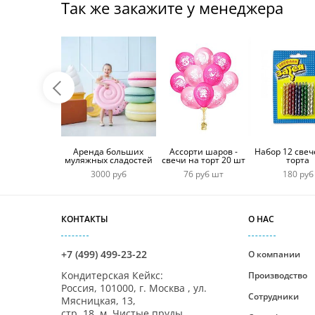
Так же закажите у менеджера
Аренда больших
Ассорти шаров -
Набор 12 свеч
муляжных сладостей
свечи на торт 20 шт
торта
3000 руб
76 руб шт
180 руб
КОНТАКТЫ
О НАС
+7 (499) 499-23-22
О компании
Кондитерская Кейкс
:
Производство
Россия,
101000
,
г. Москва
,
ул.
Сотрудники
Мясницкая, 13,
стр. 18, м. Чистые пруды