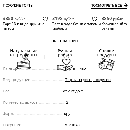
ПОХОЖИЕ ТОРТЫ
ПОСМОТРЕТЬ ВСЕ
3850
3198
3850
руб/кг
руб/кг
руб/кг
Торт 3D в виде кружки с
Торт в виде бочки с пивом и
Коричневый тор
пивом
крабами
раками
ОБ ЭТОМ ТОРТЕ
Натуральные
Ручная
Свежие
ингредиенты
работа
продукты
Категория
.................................................
Торты Пиво
Вид продукции
........................................
Торты на день рождения
Вес
..............................................................
от 2 кг до
∞
Количество ярусов
.................................
2
Форма
........................................................
круг
Покрытие
..................................................
мастика