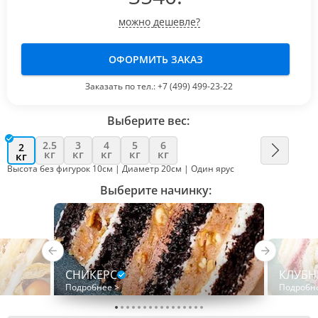
можно дешевле?
ОФОРМИТЬ ЗАКАЗ
Заказать по тел.:
+7 (499) 499-23-22
Выберите вес:
2.5
3
4
5
6
2
кг
кг
кг
кг
кг
кг
Высота без фигурок 10см | Диаметр 20см | Один ярус
Выберите начинку:
СНИКЕРС
КЛУБН
Подробнее >
Подробн