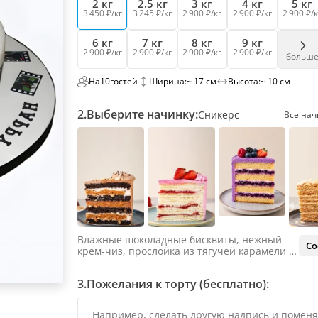
2 кг
2.5 кг
3 кг
4 кг
5 кг
3 450 ₽/кг
3 245 ₽/кг
2 900 ₽/кг
2 900 ₽/кг
2 900 ₽/к
6 кг
7 кг
8 кг
9 кг
2 900 ₽/кг
2 900 ₽/кг
2 900 ₽/кг
2 900 ₽/кг
больш
На
10
гостей
Ширина:
~ 17 см
Высота:
~ 10 см
2.
Выберите начинку:
Сникерс
Все нач
Влажные шоколадные бисквиты, нежный
Со
крем-чиз, прослойка из тягучей карамели и
яркий арахис. Ненавязчивая соленая нотка
объединяет яркий вкус шоколада и тягучей
3.
Пожелания к торту (бесплатно):
карамели, не оставляя ни единого шанса
остаться равнодушным.