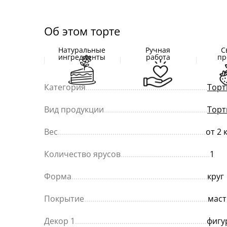
Об этом торте
Натуральные
Ручная
С
ингредиенты
работа
пр
Категория
............................................................
Торт
Вид продукции
...................................................
Торт
Вес
.........................................................................
от 2 
Количество ярусов
............................................
1
Форма
...................................................................
круг
Покрытие
.............................................................
маст
Декор 1
.................................................................
фигу