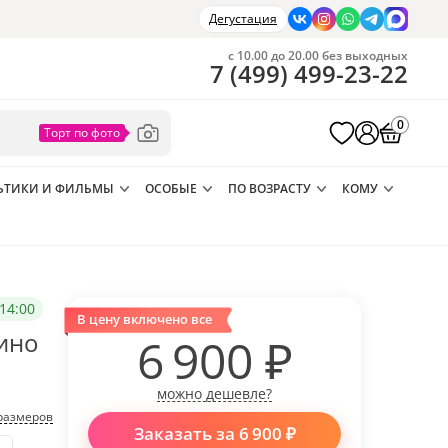
Дегустация
с 10.00 до 20.00 без выходных
7
(
499
)
499-23-22
0
ЬТИКИ И ФИЛЬМЫ
ОСОБЫЕ
ПО ВОЗРАСТУ
КОМУ
14:00
В цену включено все
ино
6 900
₽
можно дешевле?
размеров
Заказать за
6 900
₽