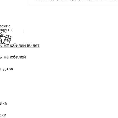
вежие
одукты
ы на юбилей 80 лет
ы на юбилей
∞
кг до
ика
рки