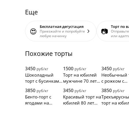
Еще
Бесплатная дегустация
Торт по 
😍
📷
Приезжайте и попробуйте
Отправьте
любую начинку
или адапт
Похожие торты
3450
1500
3450
руб/кг
руб/кг
руб/кг
Шоколадный
Торт на юбилей
Необычный 
торт с бусинками
мужчине 70 лет с
с рожком с
и золотым
креслом и
ягодами
3850
3450
3850
руб/кг
руб/кг
руб/кг
украшением
камином
Бенто-торт с
Красивый торт на
Трехъярусн
ягодами на
юбилей 80 лет
торт на юби
юбилей 80 лет
бабушке
80 лет папе 
маме
дедушке