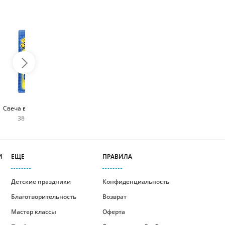
Топпер с любым
Фейерверк для торта
Свеча в виде цифры
словом
180 руб
380 руб шт
400 руб
И
ЕЩЕ
ПРАВИЛА
Детские праздники
Конфиденциальность
Благотворительность
Возврат
Мастер классы
Оферта