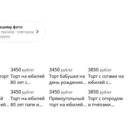
вашему фото
 пример - повторим
ируем
3450
3450
3850
руб/кг
руб/кг
руб/кг
торт
Торт на юбилей
Торт бабушке на
Торт с сотами на
80 лет с
день рождения
юбилей с
попкорном и
80 лет
пчелами
3450
3450
3850
руб/кг
руб/кг
руб/кг
шоколадом
ый
Торт на юбилей
Прямоугольный
Торт с огородом
лей
80 лет папе и
торт на юбилей
и пчёлами
и
дедушке
80 лет дедушке
дедушке на
юбилей 80 лет