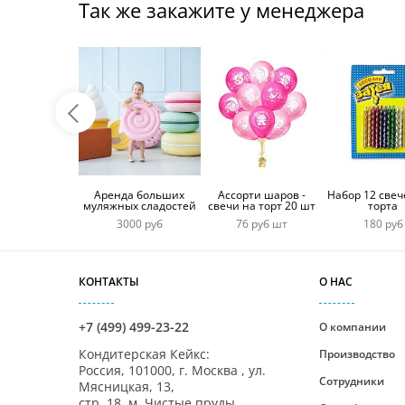
Так же закажите у менеджера
Аренда больших
Ассорти шаров -
Набор 12 свеч
муляжных сладостей
свечи на торт 20 шт
торта
3000 руб
76 руб шт
180 руб
КОНТАКТЫ
О НАС
+7 (499) 499-23-22
О компании
Кондитерская Кейкс
:
Производство
Россия,
101000
,
г. Москва
,
ул.
Сотрудники
Мясницкая, 13,
стр. 18, м. Чистые пруды