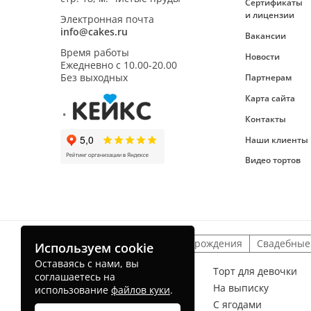
Сертификаты
и лицензии
Электронная почта
info@cakes.ru
Вакансии
Время работы
Новости
Ежедневно с
10.00-20.00
Без выходных
Партнерам
Карта сайта
Контакты
Наши клиенты
Видео тортов
Детские торты
На день рождения
Свадебные
Используем cookie
Оставаясь с нами, вы
Торт для мальчика
Торт для девочки
соглашаетесь на
На рождение ребенка
На выписку
использование
файлов куки
.
Без мастики
С ягодами