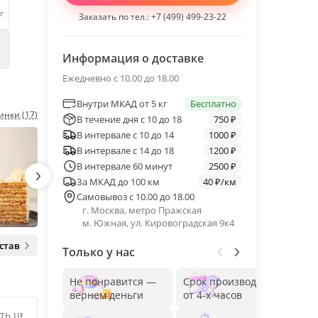
г
Заказать по тел.:
+7 (499) 499-23-22
е
Информация о доставке
Ежедневно с 10.00 до 18.00
Внутри МКАД от 5 кг
Бесплатно
инки (17)
В течение дня с 10 до 18
750 ₽
В интервале с 10 до 14
1000 ₽
В интервале с 14 до 18
1200 ₽
В интервале 60 минут
2500 ₽
За МКАД до 100 км
40 ₽/км
Самовывоз с 10.00 до 18.00
г. Москва, метро Пражская
м. Южная, ул. Кировоградская 9к4
став
Только у нас
Не понравится —
Срок производства
Без
вернем деньги
от 4-х часов
до 1