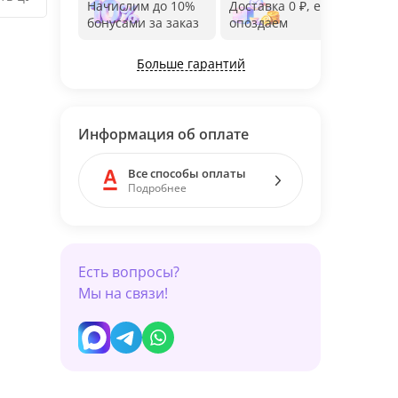
Начислим до 10%
Доставка 0 ₽, если
Фот
бонусами за заказ
опоздаем
дос
Больше гарантий
Информация об оплате
Все способы оплаты
Подробнее
Есть вопросы?
Мы на связи!