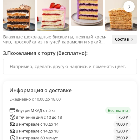
Влажные шоколадные бисквиты, нежный крем-
Состав
чиз, прослойка из тягучей карамели и яркий
арахис. Ненавязчивая соленая нотка объединяет
яркий вкус шоколада и тягучей карамели, не
3.
Пожелания к торту (бесплатно):
оставляя ни единого шанса остаться
равнодушным.
Информация о доставке
Ежедневно с 10.00 до 18.00
Внутри МКАД от 5 кг
Бесплатно
В течение дня с 10 до 18
750 ₽
В интервале с 10 до 14
1000 ₽
В интервале с 14 до 18
1200 ₽
В интервале 60 минут
2500 ₽