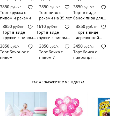
кружки пива на
пива
надписью для
3850
3850
3850
руб/кг
руб/кг
руб/кг
30 лет
Алексея
Торт кружка с
Торт пиво с
Торт в виде
пивом и раками
раками на 35 лет
банок пива для
Димы
3850
1610
3850
руб/кг
руб/кг
руб/кг
Торт в виде
Торт в виде
Торт в виде
кружки с пивом,
кружки с пивом
деревянной
раком и
мужу на 40 лет
кружки с пивом
3850
3850
3450
руб/кг
руб/кг
руб/кг
лимоном
Торт бочонок с
Торт бочка с
Торт бочка с
пивом
пивом 7
пивом для
ресторана
Гюнтер
ТАК ЖЕ ЗАКАЖИТЕ У МЕНЕДЖЕРА