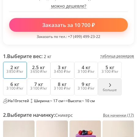
можно дешевле?
Заказать за
10 700
₽
Заказать по тел.:
+7 (499) 499-23-22
1.
Выберите вес:
таблица размеров
2
кг
2 кг
2.5 кг
3 кг
4 кг
5 кг
3 850 ₽/кг
3 650 ₽/кг
3 450 ₽/кг
3 100 ₽/кг
3 100 ₽/кг
6 кг
7 кг
8 кг
9 кг
3 100 ₽/кг
3 100 ₽/кг
3 100 ₽/кг
3 100 ₽/кг
больше
На
10
гостей
Ширина:
~ 17 см
Высота:
~ 10 см
2.
Выберите начинку:
Сникерс
Все начинки (17)