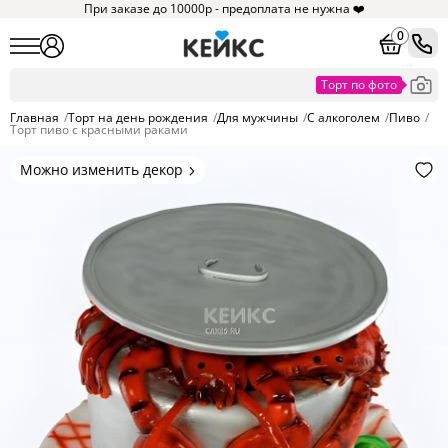
При заказе до 10000р - предоплата не нужна ❤️
0
Главная
/
Торт на день рождения
/
Для мужчины
/
С алкоголем
/
Пиво
/
Торт пиво с красными раками
Можно изменить декор
Цвет покрытия, надписи,
элементы и фигурки.