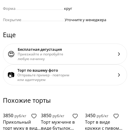
Форма
........................................................
круг
Покрытие
..................................................
Уточните у менеджера
Еще
Бесплатная дегустация
😍
Приезжайте и попробуйте
любую начинку
Торт по вашему фото
📷
Отправьте пример - повторим
или адаптируем
Похожие торты
3850
3850
3450
руб/кг
руб/кг
руб/кг
Прикольный
Торт мужчине в
Торт в виде
торт мужу в виде
виде бутылок
кружки с пивом и