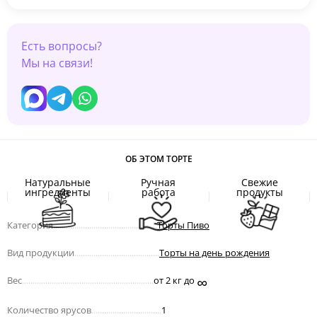
Есть вопросы?
Мы на связи!
ОБ ЭТОМ ТОРТЕ
Натуральные
Ручная
Свежие
ингредиенты
работа
продукты
Категория
.................................................
Торты Пиво
Вид продукции
........................................
Торты на день рождения
∞
Вес
..............................................................
от 2 кг до
Количество ярусов
.................................
1