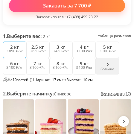
Заказать за
7 700
₽
Заказать по тел.:
+7 (499) 499-23-22
1.
Выберите вес:
таблица размеров
2
кг
2 кг
2.5 кг
3 кг
4 кг
5 кг
3 850 ₽/кг
3 650 ₽/кг
3 450 ₽/кг
3 100 ₽/кг
3 100 ₽/кг
6 кг
7 кг
8 кг
9 кг
3 100 ₽/кг
3 100 ₽/кг
3 100 ₽/кг
3 100 ₽/кг
больше
На
10
гостей
Ширина:
~ 17 см
Высота:
~ 10 см
2.
Выберите начинку:
Сникерс
Все начинки (17)