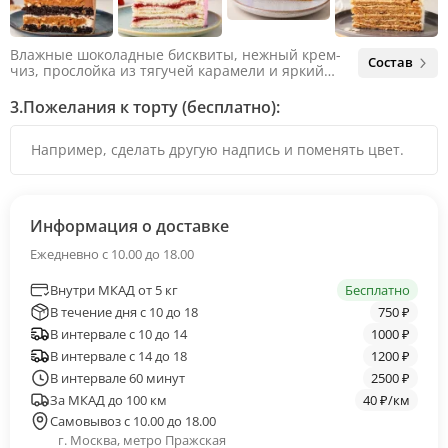
Влажные шоколадные бисквиты, нежный крем-
Состав
чиз, прослойка из тягучей карамели и яркий
арахис. Ненавязчивая соленая нотка объединяет
яркий вкус шоколада и тягучей карамели, не
3.
Пожелания к торту (бесплатно):
оставляя ни единого шанса остаться
равнодушным.
Информация о доставке
Ежедневно с 10.00 до 18.00
Внутри МКАД от 5 кг
Бесплатно
В течение дня с 10 до 18
750 ₽
В интервале с 10 до 14
1000 ₽
В интервале с 14 до 18
1200 ₽
В интервале 60 минут
2500 ₽
За МКАД до 100 км
40 ₽/км
Самовывоз с 10.00 до 18.00
г. Москва, метро Пражская