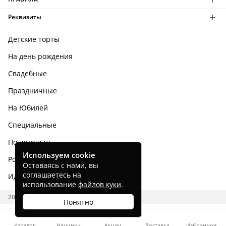
Реквизиты
Детские торты
На день рождения
Свадебные
Праздничные
На Юбилей
Специальные
По возрасту
Используем cookie
Родным и близким
Оставаясь с нами, вы
соглашаетесь на
Идеи тортов
использование
файлов куки
.
2026 CAKES.RU
Понятно
Каталог
Начинки
Акции
Доставка
Избранное