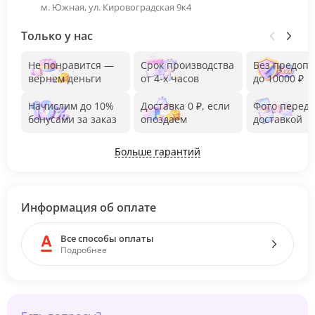
м. Южная, ул. Кировоградская 9к4
Только у нас
Не понравится —
Срок производства
Без предоп
вернем деньги
от 4-х часов
до 10000 ₽
Начислим до 10%
Доставка 0 ₽, если
Фото перед
бонусами за заказ
опоздаем
доставкой
Больше гарантий
Информация об оплате
Все способы оплаты
Подробнее