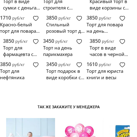
Торт в виде
Торт для
Красивый торт в
сумки с деньгами
строителя с
виде корзины с
и бантом
инструментами и
виноградом и
1710
3850
3850
руб/кг
руб/кг
руб/кг
недостроенной
вином для
Красно-белый
Стильный
Торт для повара
стеной
юриста
торт для повара с
розовый торт для
на день
надписью
парикмахера
рождения
3850
3450
3850
руб/кг
руб/кг
руб/кг
Торт для
Торт на день
Торт в виде
фармацевта с
парикмахера
часов в черной
таблетками и
коробке
3850
3450
1610
руб/кг
руб/кг
руб/кг
надписью
Торт для
Торт подарок в
Торт для юриста
нефтяника
виде коробки с
книги и весы
разноцветным
бантом
ТАК ЖЕ ЗАКАЖИТЕ У МЕНЕДЖЕРА