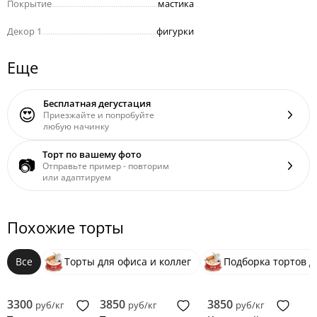
Покрытие
..................................................
мастика
Декор 1
......................................................
фигурки
Еще
Бесплатная дегустация
😍
Приезжайте и попробуйте
любую начинку
Торт по вашему фото
📷
Отправьте пример - повторим
или адаптируем
Похожие торты
Все
Торты для офиса и коллег
Подборка тортов д
3300
3850
3850
руб/кг
руб/кг
руб/кг