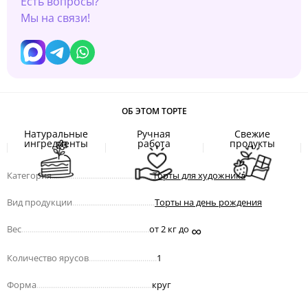
Есть вопросы?
Мы на связи!
ОБ ЭТОМ ТОРТЕ
Натуральные
Ручная
Свежие
ингредиенты
работа
продукты
Категория
.................................................
Торты для художника
Вид продукции
........................................
Торты на день рождения
∞
Вес
..............................................................
от 2 кг до
Количество ярусов
.................................
1
Форма
........................................................
круг