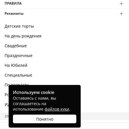
ПРАВИЛА
Реквизиты
Детские торты
На день рождения
Свадебные
Праздничные
На Юбилей
Специальные
По возрасту
Используем cookie
Родным и близким
Оставаясь с нами, вы
соглашаетесь на
Идеи тортов
использование
файлов куки
.
2026 CAKES.RU
Понятно