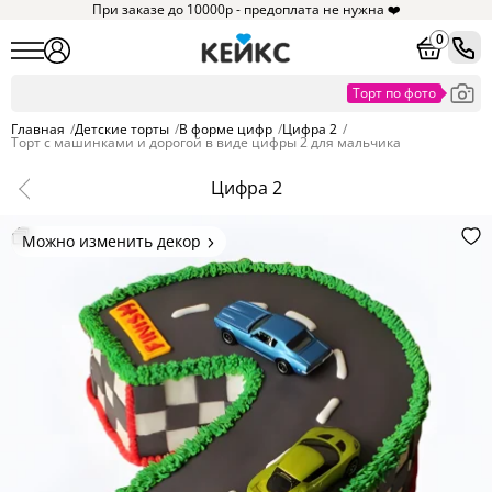
При заказе до 10000р - предоплата не нужна ❤️
0
Главная
/
Детские торты
/
В форме цифр
/
Цифра 2
/
Торт с машинками и дорогой в виде цифры 2 для мальчика
Цифра 2
Можно изменить декор
Цвет покрытия, надписи,
элементы и фигурки.