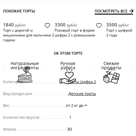
ПОХОЖИЕ ТОРТЫ
ПОСМОТРЕТЬ ВСЕ
1840
3300
3500
руб/кг
руб/кг
руб/кг
Торт с дорогой и
Розовый торт в форме
Торт с цифрой 
машинками для мальчика 2
цифры 2 с ромашками
2 года
годика
ОБ ЭТОМ ТОРТЕ
Натуральные
Ручная
Свежие
ингредиенты
работа
продукты
Категория
.................................................
Торты Цифра 2
Вид продукции
........................................
Детские торты
Вес
..............................................................
от 2 кг до
∞
Количество ярусов
.................................
1
Форма
........................................................
3D