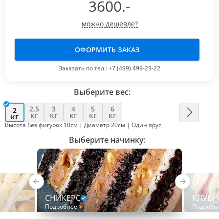
3600
.-
можно дешевле?
ОФОРМИТЬ ЗАКАЗ
Заказать по тел.:
+7 (499) 499-23-22
Выберите вес:
2.5
3
4
5
6
2
кг
кг
кг
кг
кг
кг
Высота без фигурок 10см | Диаметр 20см | Один ярус
Выберите начинку:
СНИКЕРС
КЛУБН
Подробнее >
Подробн