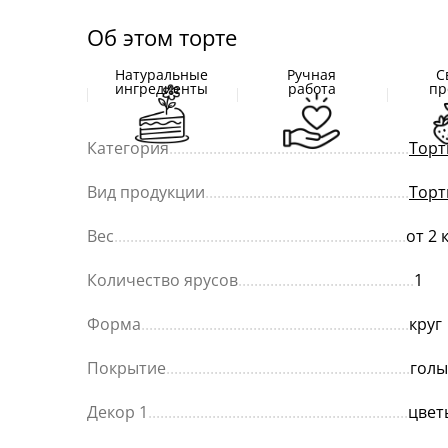
Об этом торте
Натуральные
Ручная
С
ингредиенты
работа
пр
Категория
............................................................
Торт
Вид продукции
...................................................
Торт
Вес
.........................................................................
от 2 
Количество ярусов
............................................
1
Форма
...................................................................
круг
Покрытие
.............................................................
голы
Декор 1
.................................................................
цвет