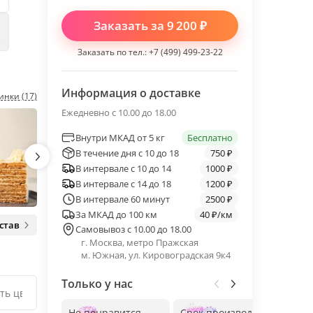
Заказать за
9 200
₽
е
Заказать по тел.:
+7 (499) 499-23-22
Информация о доставке
инки (17)
Ежедневно с 10.00 до 18.00
Внутри МКАД от 5 кг
Бесплатно
В течение дня с 10 до 18
750 ₽
В интервале с 10 до 14
1000 ₽
В интервале с 14 до 18
1200 ₽
В интервале 60 минут
2500 ₽
За МКАД до 100 км
40 ₽/км
став
Самовывоз с 10.00 до 18.00
г. Москва, метро Пражская
м. Южная, ул. Кировоградская 9к4
Только у нас
Не понравится —
Срок производства
Без