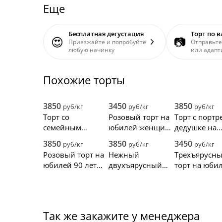
Еще
Бесплатная дегустация
Торт по 
😍
📷
Приезжайте и попробуйте
Отправьте
любую начинку
или адапт
Похожие торты
3850
3450
3850
руб/кг
руб/кг
руб/кг
Торт со
Розовый торт на
Торт с портр
семейным
юбилей женщине
дедушке на
древом на
90 лет
юбилей 90 л
3850
3850
3450
руб/кг
руб/кг
руб/кг
юбилей 90 лет
Розовый торт на
Нежный
Трехъярусн
любимому
юбилей 90 лет
двухъярусный
торт на юби
дедушке
бабушке
торт на юбилей
90 лет
90 лет с цветами
Так же закажите у менеджера