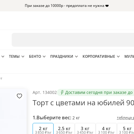
При заказе до 10000р - предоплата не нужна ❤️
ТЕМЫ
БЕНТО
ПРАЗДНИКИ
КОРПОРАТИВНЫЕ
МУЛ
ет
Арт.
134002
Доставим сегодня при заказе до 
Торт с цветами на юбилей 90
1.
Выберите вес:
таблица 
2
кг
2 кг
2.5 кг
3 кг
4 кг
5 кг
3 850 ₽/кг
3 650 ₽/кг
3 450 ₽/кг
3 100 ₽/кг
3 100 ₽/к