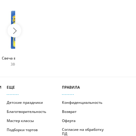
Топпер с любым
Фейерверк для торта
Свеча в виде цифры
словом
180 руб
380 руб шт
400 руб
И
ЕЩЕ
ПРАВИЛА
Детские праздники
Конфиденциальность
Благотворительность
Возврат
Мастер классы
Оферта
Согласие на обработку
Подборки тортов
ПД