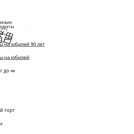
вежие
одукты
ы на юбилей 90 лет
ы на юбилей
∞
кг до
й торт
ы