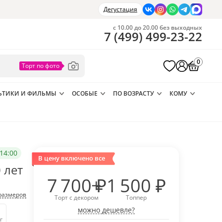
Дегустация
с 10.00 до 20.00 без выходных
7
(
499
)
499-23-22
0
ЬТИКИ И ФИЛЬМЫ
ОСОБЫЕ
ПО ВОЗРАСТУ
КОМУ
14:00
В цену включено все
 лет
7 700
₽
1 500
₽
размеров
Торт с декором
Топпер
можно дешевле?
г