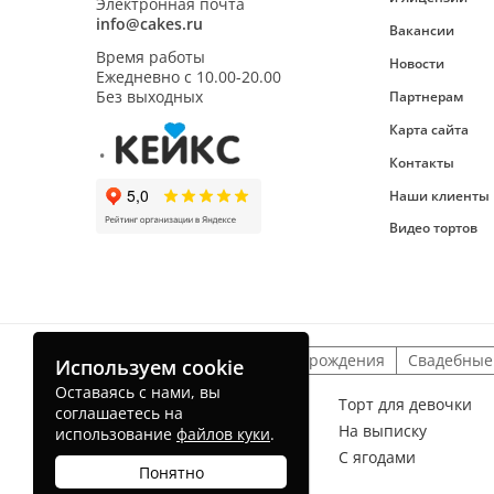
Электронная почта
info@cakes.ru
Вакансии
Время работы
Новости
Ежедневно с
10.00-20.00
Без выходных
Партнерам
Карта сайта
Контакты
Наши клиенты
Видео тортов
Детские торты
На день рождения
Свадебные
Используем cookie
Оставаясь с нами, вы
Торт для мальчика
Торт для девочки
соглашаетесь на
На рождение ребенка
На выписку
использование
файлов куки
.
Без мастики
С ягодами
Понятно
Торт радуга