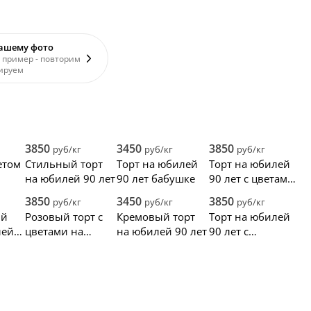
вашему фото
 пример - повторим
ируем
3850
3450
3850
руб/кг
руб/кг
руб/кг
етом
Стильный торт
Торт на юбилей
Торт на юбилей
на юбилей 90 лет
90 лет бабушке
90 лет с цветами
ет
из крема
3850
3450
3850
руб/кг
руб/кг
руб/кг
ый
Розовый торт с
Кремовый торт
Торт на юбилей
лей
цветами на
на юбилей 90 лет
90 лет с
юбилей 90 лет
розовыми
цветами