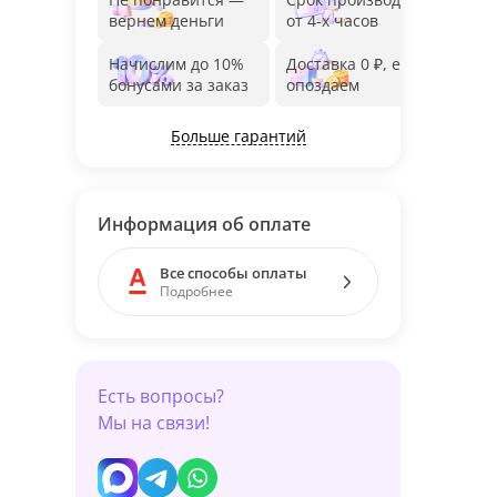
вернем деньги
от 4-х часов
до 1
Начислим до 10%
Доставка 0 ₽, если
Фот
бонусами за заказ
опоздаем
дос
Больше гарантий
Информация об оплате
Все способы оплаты
Подробнее
Есть вопросы?
Мы на связи!