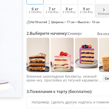
6 кг
7 кг
8 кг
9 кг
3 100 ₽/кг
3 100 ₽/кг
3 100 ₽/кг
3 100 ₽/кг
больш
На
10
гостей
Ширина:
~ 17 см
Высота:
~ 10 см
2.
Выберите начинку:
Сникерс
Все нач
Влажные шоколадные бисквиты, нежный
Со
крем-чиз, прослойка из тягучей карамели и
яркий арахис. Ненавязчивая соленая нотка
объединяет яркий вкус шоколада и тягучей
3.
Пожелания к торту (бесплатно):
карамели, не оставляя ни единого шанса
остаться равнодушным.