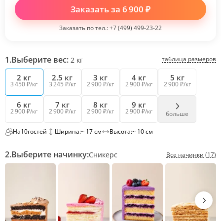
Заказать за
6 900
₽
Заказать по тел.:
+7 (499) 499-23-22
1.
Выберите вес:
таблица размеров
2
кг
2 кг
2.5 кг
3 кг
4 кг
5 кг
3 450 ₽/кг
3 245 ₽/кг
2 900 ₽/кг
2 900 ₽/кг
2 900 ₽/кг
6 кг
7 кг
8 кг
9 кг
2 900 ₽/кг
2 900 ₽/кг
2 900 ₽/кг
2 900 ₽/кг
больше
На
10
гостей
Ширина:
~ 17 см
Высота:
~ 10 см
2.
Выберите начинку:
Сникерс
Все начинки (17)