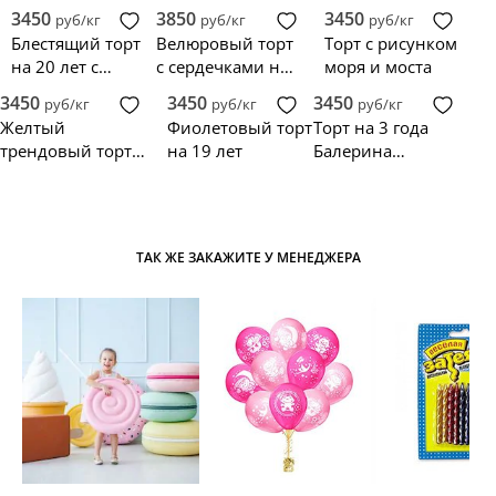
лет
персонажами
3450
3850
3450
руб/кг
руб/кг
руб/кг
Блестящий торт
Велюровый торт
Торт с рисунком
на 20 лет с
с сердечками на
моря и моста
коктейльной
14 февраля
3450
3450
3450
руб/кг
руб/кг
руб/кг
вишней
Желтый
Фиолетовый торт
Торт на 3 года
трендовый торт с
на 19 лет
Балерина
персонажами
Капучино
ТАК ЖЕ ЗАКАЖИТЕ У МЕНЕДЖЕРА