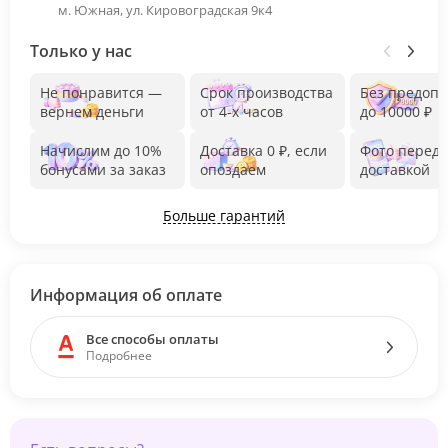
м. Южная, ул. Кировоградская 9к4
Только у нас
Не понравится —
Срок производства
Без предоп
вернем деньги
от 4-х часов
до 10000 ₽
Начислим до 10%
Доставка 0 ₽, если
Фото перед
бонусами за заказ
опоздаем
доставкой
Больше гарантий
Информация об оплате
Все способы оплаты
Подробнее