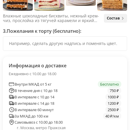
Влажные шоколадные бисквиты, нежный крем-
Состав
чиз, прослойка из тягучей карамели и яркий
арахис. Ненавязчивая соленая нотка объединяет
яркий вкус шоколада и тягучей карамели, не
3.
Пожелания к торту (бесплатно):
оставляя ни единого шанса остаться
равнодушным.
Информация о доставке
Ежедневно с 10.00 до 18.00
Внутри МКАД от 5 кг
Бесплатно
В течение дня с 10 до 18
750 ₽
В интервале с 10 до 14
1000 ₽
В интервале с 14 до 18
1200 ₽
В интервале 60 минут
2500 ₽
За МКАД до 100 км
40 ₽/км
Самовывоз с 10.00 до 18.00
г. Москва, метро Пражская