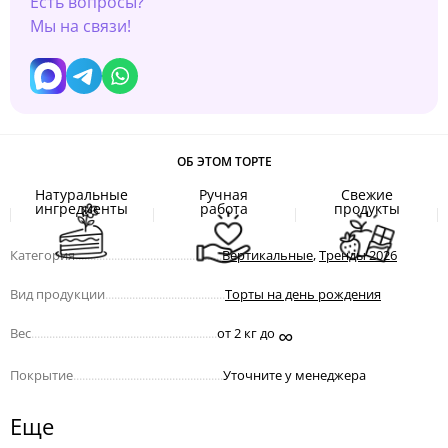
Есть вопросы?
Мы на связи!
ОБ ЭТОМ ТОРТЕ
Натуральные
Ручная
Свежие
ингредиенты
работа
продукты
Категория
.................................................
Вертикальные
,
Тренды 2026
Вид продукции
........................................
Торты на день рождения
∞
Вес
..............................................................
от 2 кг до
Покрытие
..................................................
Уточните у менеджера
Еще