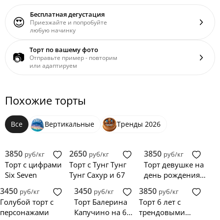
Бесплатная дегустация
😍
Приезжайте и попробуйте
любую начинку
Торт по вашему фото
📷
Отправьте пример - повторим
или адаптируем
Похожие торты
Все
Вертикальные
Тренды 2026
3850
2650
3850
руб/кг
руб/кг
руб/кг
Торт с цифрами
Торт с Тунг Тунг
Торт девушке на
Six Seven
Тунг Сахур и 67
день рождения
30 лет с
3450
3450
3850
руб/кг
руб/кг
руб/кг
надписью
Голубой торт с
Торт Балерина
Торт 6 лет с
«Самой лучшей»
персонажами
Капучино на 6
трендовыми