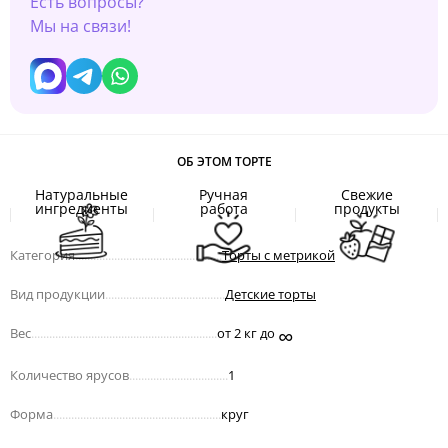
Есть вопросы?
Мы на связи!
ОБ ЭТОМ ТОРТЕ
Натуральные
Ручная
Свежие
ингредиенты
работа
продукты
Категория
.................................................
Торты с метрикой
Вид продукции
........................................
Детские торты
∞
Вес
..............................................................
от 2 кг до
Количество ярусов
.................................
1
Форма
........................................................
круг