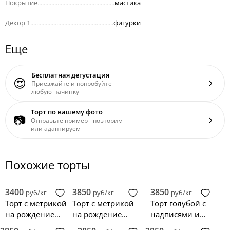
Покрытие
..................................................
мастика
Декор 1
......................................................
фигурки
Еще
Бесплатная дегустация
😍
Приезжайте и попробуйте
любую начинку
Торт по вашему фото
📷
Отправьте пример - повторим
или адаптируем
Похожие торты
3400
3850
3850
руб/кг
руб/кг
руб/кг
Торт с метрикой
Торт с метрикой
Торт голубой с
на рождение
на рождение
надписями и
дочки
мальчика
мишкой