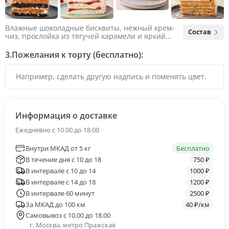
Влажные шоколадные бисквиты, нежный крем-
Состав
чиз, прослойка из тягучей карамели и яркий
арахис. Ненавязчивая соленая нотка объединяет
яркий вкус шоколада и тягучей карамели, не
3.
Пожелания к торту (бесплатно):
оставляя ни единого шанса остаться
равнодушным.
Информация о доставке
Ежедневно с 10.00 до 18.00
Внутри МКАД от 5 кг
Бесплатно
В течение дня с 10 до 18
750 ₽
В интервале с 10 до 14
1000 ₽
В интервале с 14 до 18
1200 ₽
В интервале 60 минут
2500 ₽
За МКАД до 100 км
40 ₽/км
Самовывоз с 10.00 до 18.00
г. Москва, метро Пражская