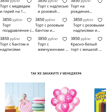
3850
3850
3850
руб/кг
руб/кг
руб/кг
Торт с медведем
Торт с надписью
Торт на
и гирей на 1
и розовой
рождение
месяц
окантовкой
мальчика с
3850
3850
3850
руб/кг
руб/кг
руб/кг
именем и датой
Торт
Торт с розовым
Торт с розовыми
поздравление с
бантом и
надписями и
рождением
надписями
младенцем
3850
3850
3850
руб/кг
руб/кг
руб/кг
мальчика
Торт с бантом и
Торт с
Красно-белый
надписями
жемчужинами и
торт с мишкой и
коляской
надписями
ТАК ЖЕ ЗАКАЖИТЕ У МЕНЕДЖЕРА