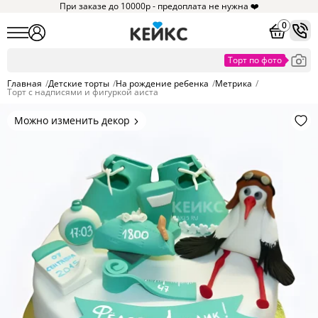
При заказе до 10000р - предоплата не нужна ❤️
0
Главная
/
Детские торты
/
На рождение ребенка
/
Метрика
/
Торт с надписями и фигуркой аиста
Можно изменить декор
Цвет покрытия, надписи,
элементы и фигурки.