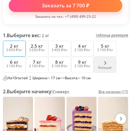
Заказать за
7 700
₽
Заказать по тел.:
+7 (499) 499-23-22
1.
Выберите вес:
таблица размеров
2
кг
2 кг
2.5 кг
3 кг
4 кг
5 кг
3 850 ₽/кг
3 650 ₽/кг
3 450 ₽/кг
3 100 ₽/кг
3 100 ₽/кг
6 кг
7 кг
8 кг
9 кг
3 100 ₽/кг
3 100 ₽/кг
3 100 ₽/кг
3 100 ₽/кг
больше
На
10
гостей
Ширина:
~ 17 см
Высота:
~ 10 см
2.
Выберите начинку:
Сникерс
Все начинки (17)