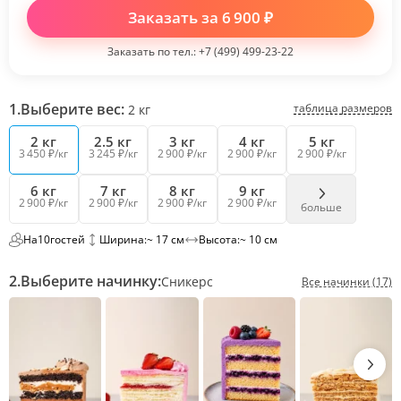
Заказать за
6 900
₽
Заказать по тел.:
+7 (499) 499-23-22
1.
Выберите вес:
таблица размеров
2
кг
2 кг
2.5 кг
3 кг
4 кг
5 кг
3 450 ₽/кг
3 245 ₽/кг
2 900 ₽/кг
2 900 ₽/кг
2 900 ₽/кг
6 кг
7 кг
8 кг
9 кг
2 900 ₽/кг
2 900 ₽/кг
2 900 ₽/кг
2 900 ₽/кг
больше
На
10
гостей
Ширина:
~ 17 см
Высота:
~ 10 см
2.
Выберите начинку:
Сникерс
Все начинки (17)