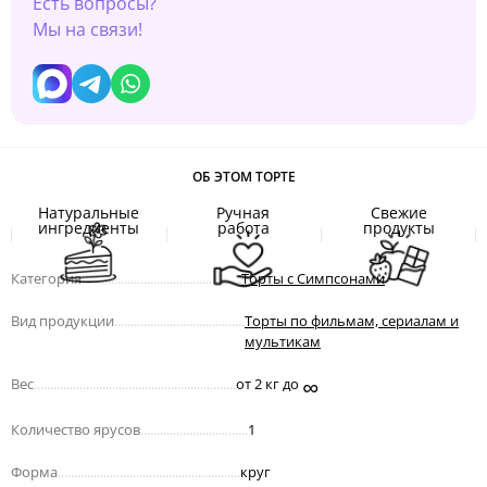
Есть вопросы?
Мы на связи!
ОБ ЭТОМ ТОРТЕ
Натуральные
Ручная
Свежие
ингредиенты
работа
продукты
Категория
.................................................
Торты с Симпсонами
Вид продукции
........................................
Торты по фильмам, сериалам и
мультикам
∞
Вес
..............................................................
от 2 кг до
Количество ярусов
.................................
1
Форма
........................................................
круг