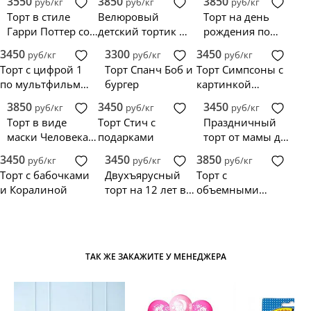
3550
3850
3850
руб/кг
руб/кг
руб/кг
Торт в стиле
Велюровый
Торт на день
Гарри Поттер со
детский тортик с
рождения по
шляпой и
патронусом по
мультсериалу
3450
3300
3450
руб/кг
руб/кг
руб/кг
волшебной
Гарри Поттеру
Гриффины
Торт с цифрой 1
Торт Спанч Боб и
Торт Симпсоны с
палочкой
по мультфильму
бургер
картинкой
Шрек
Гомера
3850
3450
3450
руб/кг
руб/кг
руб/кг
Торт в виде
Торт Стич с
Праздничный
маски Человека
подарками
торт от мамы для
паука с цифрой и
Коралины
3450
3450
3850
руб/кг
руб/кг
руб/кг
звездами
Торт с бабочками
Двухъярусный
Торт с
и Коралиной
торт на 12 лет в
объемными
стиле Шрека
фигурками
ТАК ЖЕ ЗАКАЖИТЕ У МЕНЕДЖЕРА