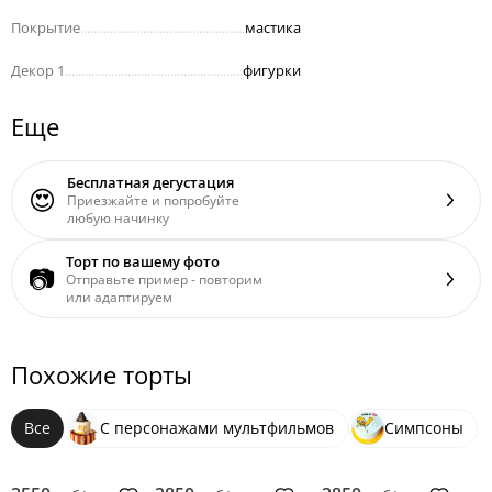
Покрытие
..................................................
мастика
Декор 1
......................................................
фигурки
Еще
Бесплатная дегустация
😍
Приезжайте и попробуйте
любую начинку
Торт по вашему фото
📷
Отправьте пример - повторим
или адаптируем
Похожие торты
Все
С персонажами мультфильмов
Симпсоны