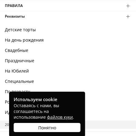
ПРАВИЛА
Реквизиты
Детские торты
На день рождения
Свадебные
Праздничные
На Юбилей
Специальные
По возрасту
Используем cookie
Родным и близким
Оставаясь с нами, вы
соглашаетесь на
Идеи тортов
использование
файлов куки
.
2026 CAKES.RU
Понятно