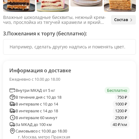
Влажные шоколадные бисквиты, нежный крем-
Состав
чиз, прослойка из тягучей карамели и яркий
арахис. Ненавязчивая соленая нотка объединяет
яркий вкус шоколада и тягучей карамели, не
3.
Пожелания к торту (бесплатно):
оставляя ни единого шанса остаться
равнодушным.
Информация о доставке
Ежедневно с 10.00 до 18.00
Внутри МКАД от 5 кг
Бесплатно
В течение дня с 10 до 18
750 ₽
В интервале с 10 до 14
1000 ₽
В интервале с 14 до 18
1200 ₽
В интервале 60 минут
2500 ₽
За МКАД до 100 км
40 ₽/км
Самовывоз с 10.00 до 18.00
г. Москва, метро Пражская