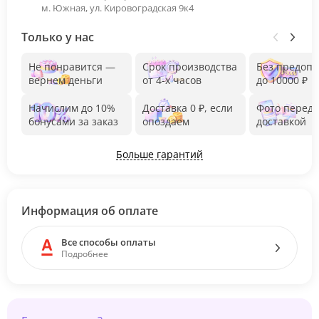
м. Южная, ул. Кировоградская 9к4
Только у нас
Не понравится —
Срок производства
Без предоп
вернем деньги
от 4-х часов
до 10000 ₽
Начислим до 10%
Доставка 0 ₽, если
Фото перед
бонусами за заказ
опоздаем
доставкой
Больше гарантий
Информация об оплате
Все способы оплаты
Подробнее