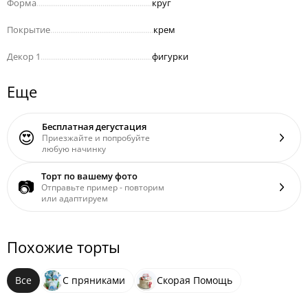
Форма
........................................................
круг
Покрытие
..................................................
крем
Декор 1
......................................................
фигурки
Еще
Бесплатная дегустация
😍
Приезжайте и попробуйте
любую начинку
Торт по вашему фото
📷
Отправьте пример - повторим
или адаптируем
Похожие торты
Все
С пряниками
Скорая Помощь