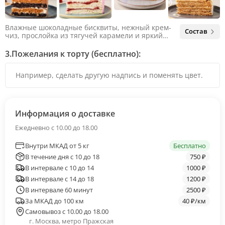
Влажные шоколадные бисквиты, нежный крем-
Состав
чиз, прослойка из тягучей карамели и яркий
арахис. Ненавязчивая соленая нотка объединяет
яркий вкус шоколада и тягучей карамели, не
3.
Пожелания к торту (бесплатно):
оставляя ни единого шанса остаться
равнодушным.
Информация о доставке
Ежедневно с 10.00 до 18.00
Внутри МКАД от 5 кг
Бесплатно
В течение дня с 10 до 18
750 ₽
В интервале с 10 до 14
1000 ₽
В интервале с 14 до 18
1200 ₽
В интервале 60 минут
2500 ₽
За МКАД до 100 км
40 ₽/км
Самовывоз с 10.00 до 18.00
г. Москва, метро Пражская