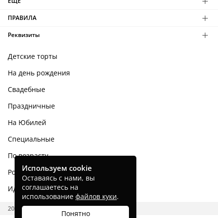
ЕЩЕ
ПРАВИЛА
Реквизиты
Детские торты
На день рождения
Свадебные
Праздничные
На Юбилей
Специальные
По возрасту
Используем cookie
Родным и близким
Оставаясь с нами, вы
соглашаетесь на
Идеи тортов
использование
файлов куки
.
2026 CAKES.RU
Понятно