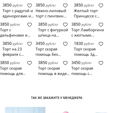
3850
3850
3850
руб/кг
руб/кг
руб/кг
Торт с радугой и
Нежно-лиловый
Желтый торт
единорогами из
торт с пингвином
Принцессе с
пряников на 5
на 1 месяц
цифрой 2 из
3850
3850
3850
руб/кг
руб/кг
руб/кг
лет
пряника
Торт с
Торт с фигуркой
Торт Ламборгини
дельфинами и
шпица на
с желтыми
декором из
прянике
ягодами и
3850
3450
1830
руб/кг
руб/кг
руб/кг
пряников
пряниками
Торт на 23
Торт скорая
Торт скорая
февраля с
помощь без
помощь 3д
пряником и
мастики
формы
3850
3850
3450
руб/кг
руб/кг
руб/кг
патронами
Торт скорая
Торт скорая
Торт скорая
помощь для
помощь в виде
помощь с
работника
медицинской
украшением из
рубашки
ягод
ТАК ЖЕ ЗАКАЖИТЕ У МЕНЕДЖЕРА