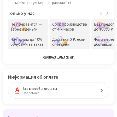
м. Южная, ул. Кировоградская 9к4
Только у нас
Не понравится —
Срок производства
Без предоп
вернем деньги
от 4-х часов
до 10000 ₽
Начислим до 10%
Доставка 0 ₽, если
Фото перед
бонусами за заказ
опоздаем
доставкой
Больше гарантий
Информация об оплате
Все способы оплаты
Подробнее