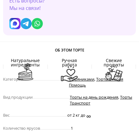
Есть вопросы?
Мы на связи!
ОБ ЭТОМ ТОРТЕ
Натуральные
Ручная
Свежие
ингредиенты
работа
продукты
Категория
.................................................
С пряниками
,
Торты Скорая
Помощь
Вид продукции
........................................
Торты на день рождения
,
Торты
Транспорт
∞
Вес
..............................................................
от 2 кг до
Количество ярусов
.................................
1