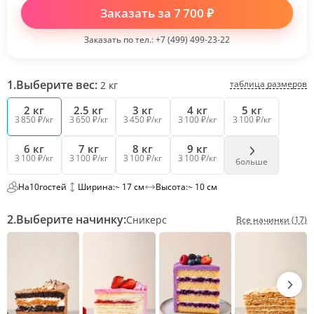
Заказать за
7 700
₽
Заказать по тел.:
+7 (499) 499-23-22
1.
Выберите вес:
таблица размеров
2
кг
2 кг
2.5 кг
3 кг
4 кг
5 кг
3 850 ₽/кг
3 650 ₽/кг
3 450 ₽/кг
3 100 ₽/кг
3 100 ₽/кг
6 кг
7 кг
8 кг
9 кг
3 100 ₽/кг
3 100 ₽/кг
3 100 ₽/кг
3 100 ₽/кг
больше
На
10
гостей
Ширина:
~ 17 см
Высота:
~ 10 см
2.
Выберите начинку:
Сникерс
Все начинки (17)