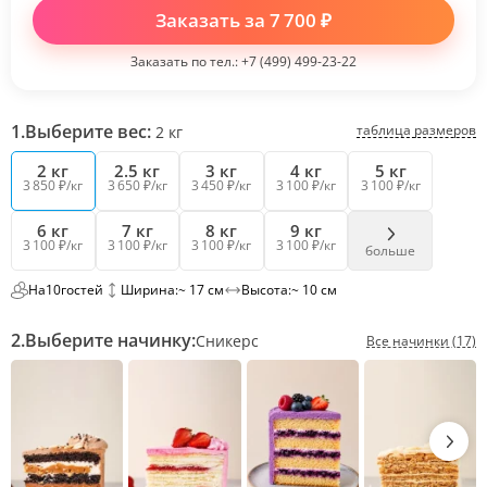
Заказать за
7 700
₽
Заказать по тел.:
+7 (499) 499-23-22
1.
Выберите вес:
таблица размеров
2
кг
2 кг
2.5 кг
3 кг
4 кг
5 кг
3 850 ₽/кг
3 650 ₽/кг
3 450 ₽/кг
3 100 ₽/кг
3 100 ₽/кг
6 кг
7 кг
8 кг
9 кг
3 100 ₽/кг
3 100 ₽/кг
3 100 ₽/кг
3 100 ₽/кг
больше
На
10
гостей
Ширина:
~ 17 см
Высота:
~ 10 см
2.
Выберите начинку:
Сникерс
Все начинки (17)