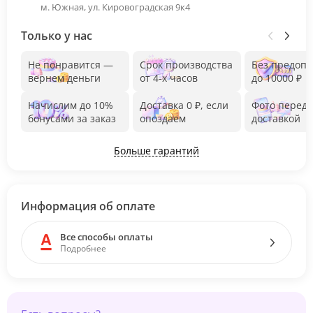
м. Южная, ул. Кировоградская 9к4
Только у нас
Не понравится —
Срок производства
Без предоп
вернем деньги
от 4-х часов
до 10000 ₽
Начислим до 10%
Доставка 0 ₽, если
Фото перед
бонусами за заказ
опоздаем
доставкой
Больше гарантий
Информация об оплате
Все способы оплаты
Подробнее