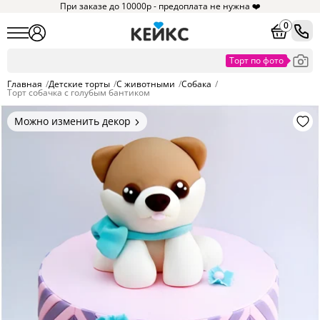
При заказе до 10000р - предоплата не нужна ❤️
0
Главная
/
Детские торты
/
С животными
/
Собака
/
Торт собачка с голубым бантиком
Можно изменить декор
Цвет покрытия, надписи,
элементы и фигурки.