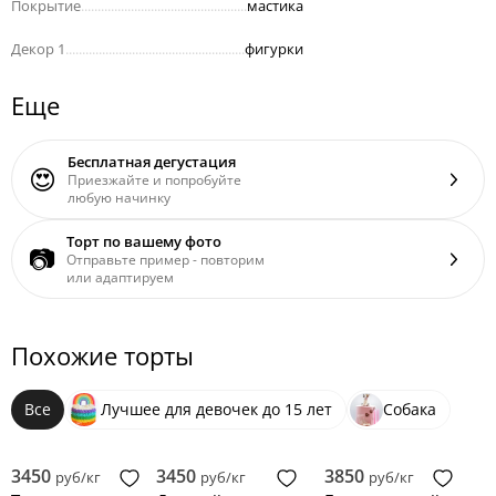
Покрытие
..................................................
мастика
Декор 1
......................................................
фигурки
Еще
Бесплатная дегустация
😍
Приезжайте и попробуйте
любую начинку
Торт по вашему фото
📷
Отправьте пример - повторим
или адаптируем
Похожие торты
Все
Лучшее для девочек до 15 лет
Собака
3450
3450
3850
руб/кг
руб/кг
руб/кг