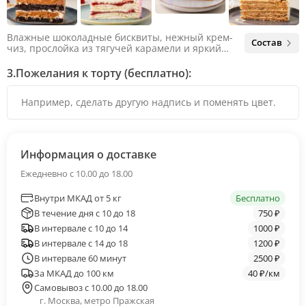
Влажные шоколадные бисквиты, нежный крем-
Состав
чиз, прослойка из тягучей карамели и яркий
арахис. Ненавязчивая соленая нотка объединяет
яркий вкус шоколада и тягучей карамели, не
3.
Пожелания к торту (бесплатно):
оставляя ни единого шанса остаться
равнодушным.
Информация о доставке
Ежедневно с 10.00 до 18.00
Внутри МКАД от 5 кг
Бесплатно
В течение дня с 10 до 18
750 ₽
В интервале с 10 до 14
1000 ₽
В интервале с 14 до 18
1200 ₽
В интервале 60 минут
2500 ₽
За МКАД до 100 км
40 ₽/км
Самовывоз с 10.00 до 18.00
г. Москва, метро Пражская