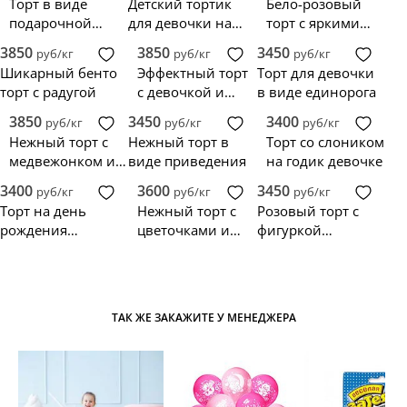
Торт в виде
Детский тортик
Бело-розовый
подарочной
для девочки на
торт с яркими
коробки с
день рождения 1
цветами
3850
3850
3450
руб/кг
руб/кг
руб/кг
медведем
год
Шикарный бенто
Эффектный торт
Торт для девочки
торт с радугой
с девочкой и
в виде единорога
короной
3850
3450
3400
руб/кг
руб/кг
руб/кг
Нежный торт с
Нежный торт в
Торт со слоником
медвежонком и
виде приведения
на годик девочке
белыми розами
3400
3600
3450
руб/кг
руб/кг
руб/кг
Торт на день
Нежный торт с
Розовый торт с
рождения
цветочками и
фигуркой
девочки 3 года
фигуркой
девочки и
медвежонка
зайчика
ТАК ЖЕ ЗАКАЖИТЕ У МЕНЕДЖЕРА