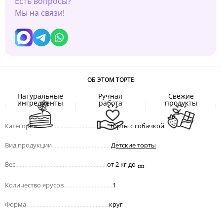
Есть вопросы?
Мы на связи!
ОБ ЭТОМ ТОРТЕ
Натуральные
Ручная
Свежие
ингредиенты
работа
продукты
Категория
.................................................
Торты с собачкой
Вид продукции
........................................
Детские торты
∞
Вес
..............................................................
от 2 кг до
Количество ярусов
.................................
1
Форма
........................................................
круг