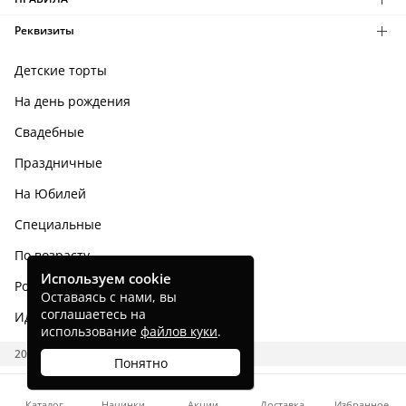
Реквизиты
Детские торты
На день рождения
Свадебные
Праздничные
На Юбилей
Специальные
По возрасту
Используем cookie
Родным и близким
Оставаясь с нами, вы
соглашаетесь на
Идеи тортов
использование
файлов куки
.
2026 CAKES.RU
Понятно
Каталог
Начинки
Акции
Доставка
Избранное