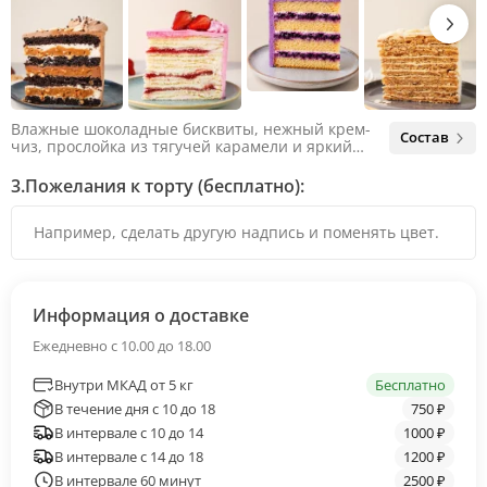
Влажные шоколадные бисквиты, нежный крем-
Состав
чиз, прослойка из тягучей карамели и яркий
арахис. Ненавязчивая соленая нотка объединяет
яркий вкус шоколада и тягучей карамели, не
3.
Пожелания к торту (бесплатно):
оставляя ни единого шанса остаться
равнодушным.
Информация о доставке
Ежедневно с 10.00 до 18.00
Внутри МКАД от 5 кг
Бесплатно
В течение дня с 10 до 18
750 ₽
В интервале с 10 до 14
1000 ₽
В интервале с 14 до 18
1200 ₽
В интервале 60 минут
2500 ₽