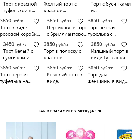
Торт с красной
Желтый торт с
Торт с бусинками
туфелькой в
красной
и
стиле Шанель
туфелькой
позолоченными
3850
3850
3850
руб/кг
руб/кг
руб/кг
цветами
Торт в виде
Персиковый торт
Торт черная
розовой коробки
с бриллиантовой
туфелька с
с босоножками
туфелькой
бантиком
3450
3850
3850
руб/кг
руб/кг
руб/кг
Торт белый с
Торт в полоску с
Изящный торт в
сумочкой и
красной
виде Туфельки со
туфелькой
туфелькой
стразами
3850
3850
3850
руб/кг
руб/кг
руб/кг
Торт черная
Розовый торт в
Торт для
туфелька на
виде
женщины в виде
коробке
леопардовой
туфельки
Туфельки
ТАК ЖЕ ЗАКАЖИТЕ У МЕНЕДЖЕРА