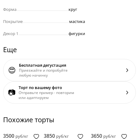
Форма
........................................................
круг
Покрытие
..................................................
мастика
Декор 1
......................................................
фигурки
Еще
Бесплатная дегустация
😍
Приезжайте и попробуйте
любую начинку
Торт по вашему фото
📷
Отправьте пример - повторим
или адаптируем
Похожие торты
3500
3850
3650
руб/кг
руб/кг
руб/кг