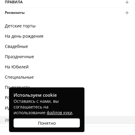
ПРАВИЛА
Реквизиты
Детские торты
На день рождения
Свадебные
Праздничные
На Юбилей
Специальные
По возрасту
Используем cookie
Родным и близким
Оставаясь с нами, вы
соглашаетесь на
Идеи тортов
использование
файлов куки
.
2026 CAKES.RU
Понятно