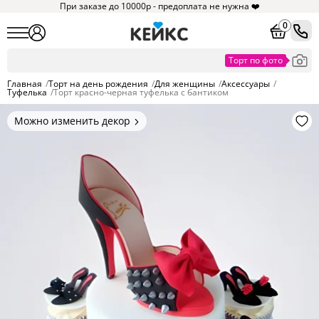
При заказе до 10000р - предоплата не нужна ❤️
0
Главная
/
Торт на день рождения
/
Для женщины
/
Аксессуары
/
Туфелька
/
Торт красно-черная туфелька с бантиком
Можно изменить декор
Цвет покрытия, надписи,
элементы и фигурки.