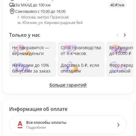
За МКАД до 100 км
40 ₽/км
Самовывоз с 10.00 до 18.00
г. Москва, метро Пражская
м. Южная, ул. Кировоградская 9к4
Только у нас
Не понравится —
Срок производства
Без предоп
вернем деньги
от 4-х часов
до 10000 ₽
Начислим до 10%
Доставка 0 ₽, если
Фото перед
бонусами за заказ
опоздаем
доставкой
Больше гарантий
Информация об оплате
Все способы оплаты
Подробнее