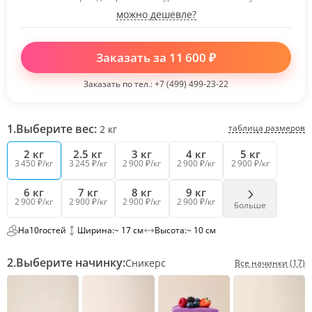
можно дешевле?
Заказать за
11 600
₽
Заказать по тел.:
+7 (499) 499-23-22
1.
Выберите вес:
таблица размеров
2
кг
2 кг
2.5 кг
3 кг
4 кг
5 кг
3 450 ₽/кг
3 245 ₽/кг
2 900 ₽/кг
2 900 ₽/кг
2 900 ₽/кг
6 кг
7 кг
8 кг
9 кг
2 900 ₽/кг
2 900 ₽/кг
2 900 ₽/кг
2 900 ₽/кг
больше
На
10
гостей
Ширина:
~ 17 см
Высота:
~ 10 см
2.
Выберите начинку:
Сникерс
Все начинки (17)