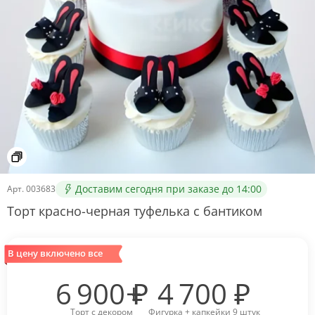
Доставим сегодня при заказе до 14:00
Арт.
003683
Торт красно-черная туфелька с бантиком
В цену включено все
6 900
₽
4 700
₽
Торт с декором
Фигурка + капкейки 9 штук