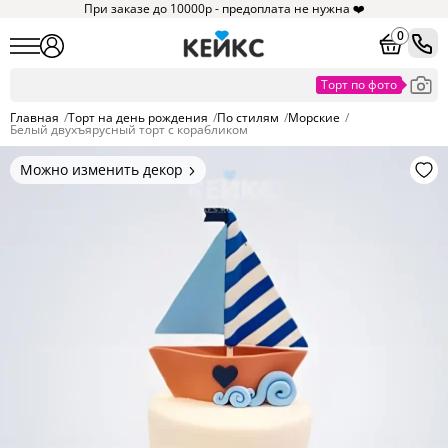
При заказе до 10000р - предоплата не нужна ❤️
0
Главная
/
Торт на день рождения
/
По стилям
/
Морские
/
Белый двухъярусный торт с корабликом
Можно изменить декор
Цвет покрытия, надписи,
элементы и фигурки.