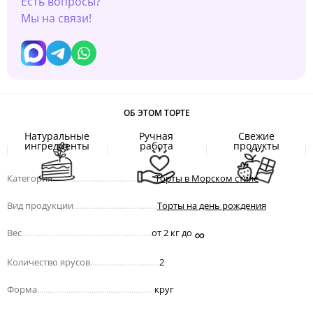
Есть вопросы?
Мы на связи!
ОБ ЭТОМ ТОРТЕ
Натуральные
Ручная
Свежие
ингредиенты
работа
продукты
Категория
.................................................
Торты в Морском стиле
Вид продукции
........................................
Торты на день рождения
∞
Вес
..............................................................
от 2 кг до
Количество ярусов
.................................
2
Форма
........................................................
круг