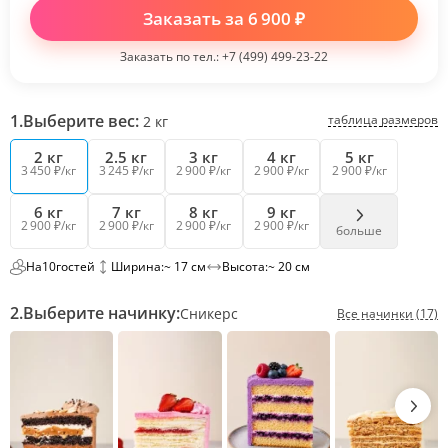
Заказать за
6 900
₽
Заказать по тел.:
+7 (499) 499-23-22
1.
Выберите вес:
таблица размеров
2
кг
2 кг
2.5 кг
3 кг
4 кг
5 кг
3 450 ₽/кг
3 245 ₽/кг
2 900 ₽/кг
2 900 ₽/кг
2 900 ₽/кг
6 кг
7 кг
8 кг
9 кг
2 900 ₽/кг
2 900 ₽/кг
2 900 ₽/кг
2 900 ₽/кг
больше
На
10
гостей
Ширина:
~ 17 см
Высота:
~ 20 см
2.
Выберите начинку:
Сникерс
Все начинки (17)