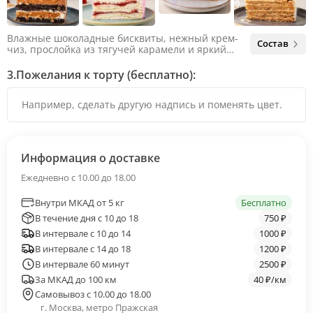
Влажные шоколадные бисквиты, нежный крем-
Состав
чиз, прослойка из тягучей карамели и яркий
арахис. Ненавязчивая соленая нотка объединяет
яркий вкус шоколада и тягучей карамели, не
3.
Пожелания к торту (бесплатно):
оставляя ни единого шанса остаться
равнодушным.
Информация о доставке
Ежедневно с 10.00 до 18.00
Внутри МКАД от 5 кг
Бесплатно
В течение дня с 10 до 18
750 ₽
В интервале с 10 до 14
1000 ₽
В интервале с 14 до 18
1200 ₽
В интервале 60 минут
2500 ₽
За МКАД до 100 км
40 ₽/км
Самовывоз с 10.00 до 18.00
г. Москва, метро Пражская