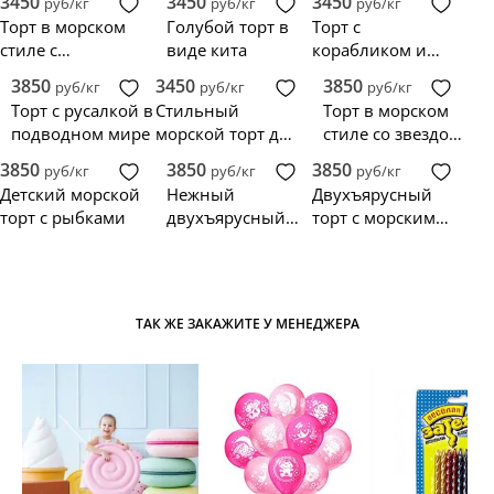
3450
3450
3450
руб/кг
руб/кг
руб/кг
жителями
жителями
Торт в морском
Голубой торт в
Торт с
стиле с
виде кита
корабликом и
корабликом и
морской
3850
3450
3850
руб/кг
руб/кг
руб/кг
спасательным
тематикой
Торт с русалкой в
Стильный
Торт в морском
кругом
подводном мире
морской торт для
стиле со звездой
мужчины
и ракушками
3850
3850
3850
руб/кг
руб/кг
руб/кг
Детский морской
Нежный
Двухъярусный
торт с рыбками
двухъярусный
торт с морскими
торт в морском
обитателями
стиле с омбре
ТАК ЖЕ ЗАКАЖИТЕ У МЕНЕДЖЕРА