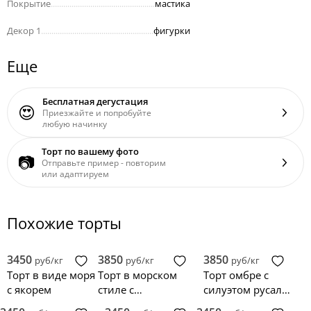
Покрытие
..................................................
мастика
Декор 1
......................................................
фигурки
Еще
Бесплатная дегустация
😍
Приезжайте и попробуйте
любую начинку
Торт по вашему фото
📷
Отправьте пример - повторим
или адаптируем
Похожие торты
3450
3850
3850
руб/кг
руб/кг
руб/кг
Торт в виде моря
Торт в морском
Торт омбре с
с якорем
стиле с
силуэтом русалки
подводными
и морскими