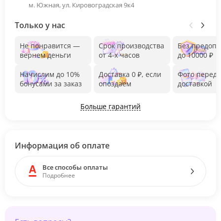
м. Южная, ул. Кировоградская 9к4
Только у нас
Не понравится —
Срок производства
Без предоп
вернем деньги
от 4-х часов
до 10000 ₽
Начислим до 10%
Доставка 0 ₽, если
Фото перед
бонусами за заказ
опоздаем
доставкой
Больше гарантий
Информация об оплате
Все способы оплаты
Подробнее