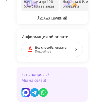
Начислим до 10%
Доставка 0 ₽, если
Фот
бонусами за заказ
опоздаем
дос
Больше гарантий
Информация об оплате
Все способы оплаты
Подробнее
Есть вопросы?
Мы на связи!