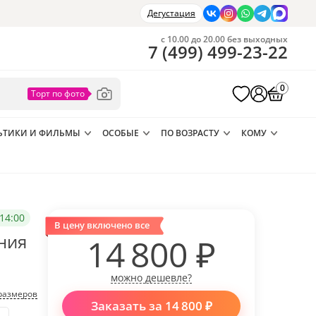
Дегустация
с 10.00 до 20.00 без выходных
7
(
499
)
499-23-22
0
ЬТИКИ И ФИЛЬМЫ
ОСОБЫЕ
ПО ВОЗРАСТУ
КОМУ
14:00
В цену включено все
ния
14 800
₽
можно дешевле?
размеров
Заказать за
14 800
₽