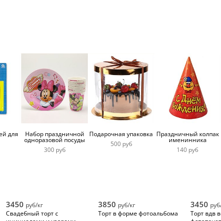
фотопечатью
мальчику 11 лет
ей для
Набор праздничной
Подарочная упаковка
Праздничный колпак
одноразовой посуды
именинника
500 руб
300 руб
140 руб
3450
3850
3450
руб/кг
руб/кг
руб
Свадебный торт с
Торт в форме фотоальбома
Торт вдв 