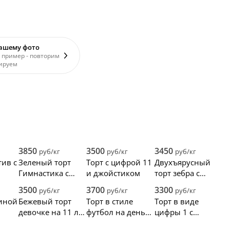
вашему фото
 пример - повторим
ируем
3850
3500
3450
руб/кг
руб/кг
руб/кг
тив с
Зеленый торт
Торт с цифрой 11
Двухъярусный
Гимнастика с
и джойстиком
торт зебра с
 11
фигурками
бантом
3500
3700
3300
руб/кг
руб/кг
руб/кг
гимнасток
риной
Бежевый торт
Торт в стиле
Торт в виде
девочке на 11 лет
футбол на день
цифры 1 с
с шариками и
рождения
жирафом