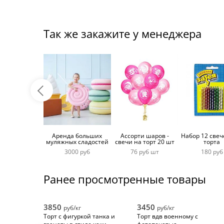
розовыми
цветами
Так же закажите у менеджера
Аренда больших
Ассорти шаров -
Набор 12 свеч
муляжных сладостей
свечи на торт 20 шт
торта
3000 руб
76 руб шт
180 руб
Ранее просмотренные товары
3850
3450
руб/кг
руб/кг
Торт с фигуркой танка и
Торт вдв военному с