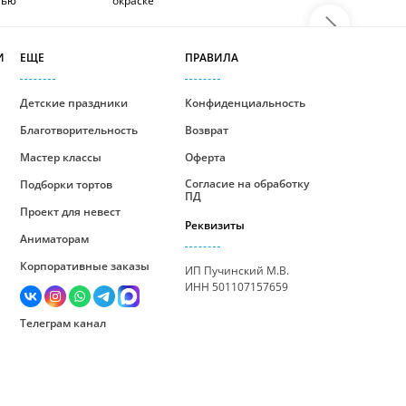
тью
окраске
И
ЕЩЕ
ПРАВИЛА
Детские праздники
Конфиденциальность
Благотворительность
Возврат
Мастер классы
Оферта
Согласие на обработку
Подборки тортов
ПД
Проект для невест
Реквизиты
Аниматорам
Корпоративные заказы
ИП Пучинский М.В.
ИНН 501107157659
Телеграм канал