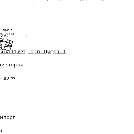
вежие
одукты
ы на 11 лет
,
Торты Цифра 11
кие торты
∞
кг до
й торт
ы