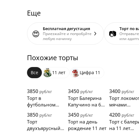
Еще
Бесплатная дегустация
Торт по 
😍
📷
Приезжайте и попробуйте
Отправьте
любую начинку
или адапт
Похожие торты
Все
11 лет
Цифра 11
3850
3450
3400
руб/кг
руб/кг
руб/кг
Торт в
Торт Балерина
Торт локомо
футбольном
Капучино на 6
мячами
стиле на 11 лет
лет
мальчику на
3850
3450
4200
руб/кг
руб/кг
руб/кг
лет
Торт
Торт на день
Торт с бале
двухъярусный
рождение 11 лет
на 11 лет
для гимнастки с
девочки