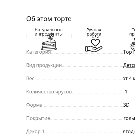
Об этом торте
Натуральные
Ручная
С
ингредиенты
работа
пр
Категория
............................................................
Торт
Вид продукции
...................................................
Детс
Вес
.........................................................................
от 4 
Количество ярусов
............................................
1
Форма
...................................................................
3D
Покрытие
.............................................................
голы
Декор 1
.................................................................
ягод