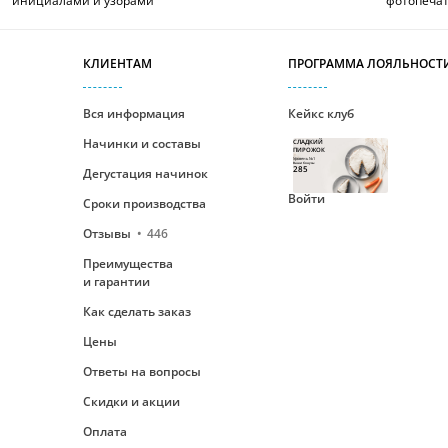
инициалами и узорами
фотопеча
КЛИЕНТАМ
ПРОГРАММА ЛОЯЛЬНОСТ
Вся информация
Кейкс клуб
Начинки и составы
СЛАДКИЙ
ПИРОЖОК
Уровень №1
Ваши бонусы
285
Дегустация начинок
Войти
Сроки производства
Отзывы
446
Преимущества
и гарантии
Как сделать заказ
Цены
Ответы на вопросы
Скидки и акции
Оплата