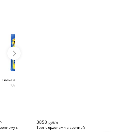
Топпер с любым
Фейерверк для торта
Свеча в виде цифры
словом
180 руб
380 руб шт
400 руб
3850
/кг
руб/кг
военному с
Торт с орденами в военной