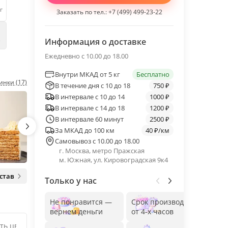
г
Заказать по тел.:
+7 (499) 499-23-22
е
Информация о доставке
Ежедневно с 10.00 до 18.00
Внутри МКАД от 5 кг
Бесплатно
инки (17)
В течение дня с 10 до 18
750 ₽
В интервале с 10 до 14
1000 ₽
В интервале с 14 до 18
1200 ₽
В интервале 60 минут
2500 ₽
За МКАД до 100 км
40 ₽/км
Самовывоз с 10.00 до 18.00
г. Москва, метро Пражская
м. Южная, ул. Кировоградская 9к4
став
Только у нас
Не понравится —
Срок производства
Без
вернем деньги
от 4-х часов
до 1