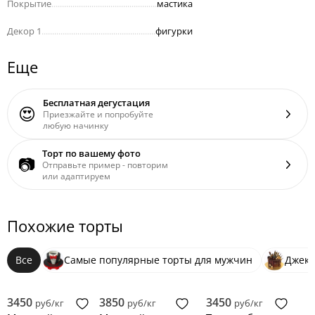
Покрытие
..................................................
мастика
Декор 1
......................................................
фигурки
Еще
Бесплатная дегустация
😍
Приезжайте и попробуйте
любую начинку
Торт по вашему фото
📷
Отправьте пример - повторим
или адаптируем
Похожие торты
Все
Самые популярные торты для мужчин
Джек 
3450
3850
3450
руб/кг
руб/кг
руб/кг