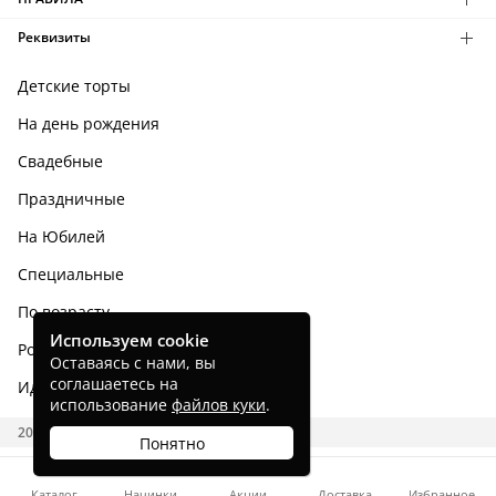
Реквизиты
Детские торты
На день рождения
Свадебные
Праздничные
На Юбилей
Специальные
По возрасту
Используем cookie
Родным и близким
Оставаясь с нами, вы
соглашаетесь на
Идеи тортов
использование
файлов куки
.
2026 CAKES.RU
Понятно
Каталог
Начинки
Акции
Доставка
Избранное