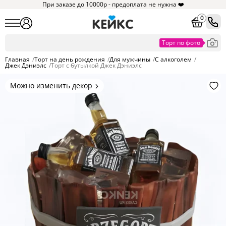
При заказе до 10000р - предоплата не нужна ❤️
0
Главная
/
Торт на день рождения
/
Для мужчины
/
С алкоголем
/
Джек Дэниэлс
/
Торт с бутылкой Джек Дэниэлс
Можно изменить декор
Цвет покрытия, надписи,
элементы и фигурки.