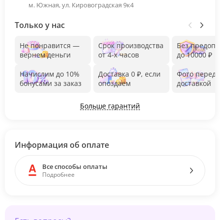
м. Южная, ул. Кировоградская 9к4
Только у нас
Не понравится —
Срок производства
Без предоп
вернем деньги
от 4-х часов
до 10000 ₽
Начислим до 10%
Доставка 0 ₽, если
Фото перед
бонусами за заказ
опоздаем
доставкой
Больше гарантий
Информация об оплате
Все способы оплаты
Подробнее