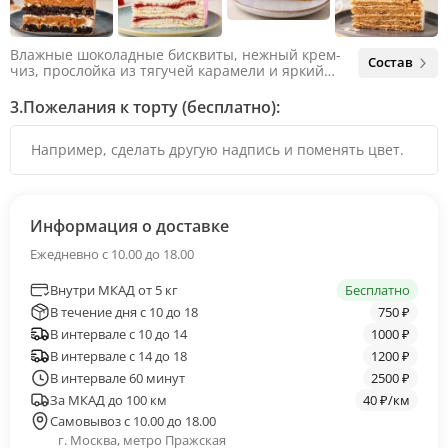
Влажные шоколадные бисквиты, нежный крем-
Состав
чиз, прослойка из тягучей карамели и яркий
арахис. Ненавязчивая соленая нотка объединяет
яркий вкус шоколада и тягучей карамели, не
3.
Пожелания к торту (бесплатно):
оставляя ни единого шанса остаться
равнодушным.
Информация о доставке
Ежедневно с 10.00 до 18.00
Внутри МКАД от 5 кг
Бесплатно
В течение дня с 10 до 18
750 ₽
В интервале с 10 до 14
1000 ₽
В интервале с 14 до 18
1200 ₽
В интервале 60 минут
2500 ₽
За МКАД до 100 км
40 ₽/км
Самовывоз с 10.00 до 18.00
г. Москва, метро Пражская