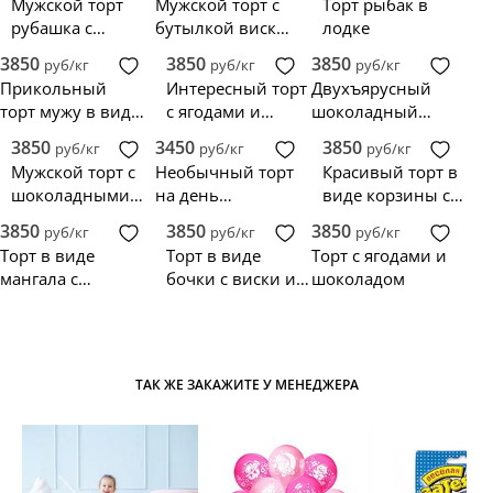
Мужской торт
Мужской торт с
Торт рыбак в
рубашка с
бутылкой виски
лодке
бабочкой
на день
3850
3850
3850
руб/кг
руб/кг
руб/кг
рождение
Прикольный
Интересный торт
Двухъярусный
торт мужу в виде
с ягодами и
шоколадный
кружки пива на
бутылкой виски
торт с Джек
3850
3450
3850
руб/кг
руб/кг
руб/кг
30 лет
Дэниэлс
Мужской торт с
Необычный торт
Красивый торт в
шоколадными
на день
виде корзины с
сладостями и
рождения мужу
виноградом и
3850
3850
3850
руб/кг
руб/кг
руб/кг
бутылкой виски
вином для
Торт в виде
Торт в виде
Торт с ягодами и
юриста
мангала с
бочки с виски и
шоколадом
шашлыками
надписью
ТАК ЖЕ ЗАКАЖИТЕ У МЕНЕДЖЕРА