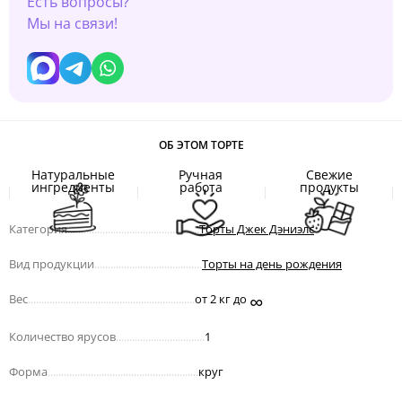
Есть вопросы?
Мы на связи!
ОБ ЭТОМ ТОРТЕ
Натуральные
Ручная
Свежие
ингредиенты
работа
продукты
Категория
.................................................
Торты Джек Дэниэлс
Вид продукции
........................................
Торты на день рождения
∞
Вес
..............................................................
от 2 кг до
Количество ярусов
.................................
1
Форма
........................................................
круг