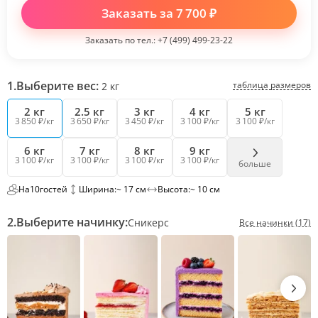
Заказать за
7 700
₽
Заказать по тел.:
+7 (499) 499-23-22
1.
Выберите вес:
таблица размеров
2
кг
2 кг
2.5 кг
3 кг
4 кг
5 кг
3 850 ₽/кг
3 650 ₽/кг
3 450 ₽/кг
3 100 ₽/кг
3 100 ₽/кг
6 кг
7 кг
8 кг
9 кг
3 100 ₽/кг
3 100 ₽/кг
3 100 ₽/кг
3 100 ₽/кг
больше
На
10
гостей
Ширина:
~ 17 см
Высота:
~ 10 см
2.
Выберите начинку:
Сникерс
Все начинки (17)