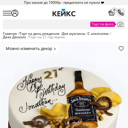
При заказе до 10000р - предоплата не нужна ❤️
0
Главная
/
Торт на день рождения
/
Для мужчины
/
С алкоголем
/
Джек Дэниэлс
/
Торт на 21 год парню
Можно изменить декор
Цвет покрытия, надписи,
элементы и фигурки.