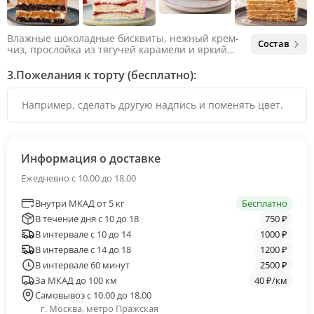
Влажные шоколадные бисквиты, нежный крем-
Состав
чиз, прослойка из тягучей карамели и яркий
арахис. Ненавязчивая соленая нотка объединяет
яркий вкус шоколада и тягучей карамели, не
3.
Пожелания к торту (бесплатно):
оставляя ни единого шанса остаться
равнодушным.
Информация о доставке
Ежедневно с 10.00 до 18.00
Внутри МКАД от 5 кг
Бесплатно
В течение дня с 10 до 18
750 ₽
В интервале с 10 до 14
1000 ₽
В интервале с 14 до 18
1200 ₽
В интервале 60 минут
2500 ₽
За МКАД до 100 км
40 ₽/км
Самовывоз с 10.00 до 18.00
г. Москва, метро Пражская