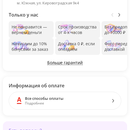
м. Южная, ул. Кировоградская 9к4
Только у нас
Не понравится —
Срок производства
Без предоп
вернем деньги
от 4-х часов
до 10000 ₽
Начислим до 10%
Доставка 0 ₽, если
Фото перед
бонусами за заказ
опоздаем
доставкой
Больше гарантий
Информация об оплате
Все способы оплаты
Подробнее