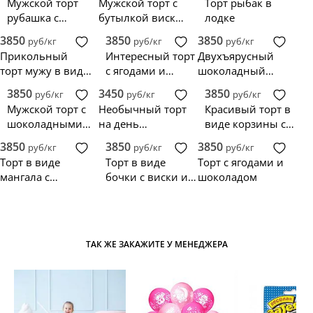
Мужской торт
Мужской торт с
Торт рыбак в
рубашка с
бутылкой виски
лодке
бабочкой
на день
3850
3850
3850
руб/кг
руб/кг
руб/кг
рождение
Прикольный
Интересный торт
Двухъярусный
торт мужу в виде
с ягодами и
шоколадный
кружки пива на
бутылкой виски
торт с Джек
3850
3450
3850
руб/кг
руб/кг
руб/кг
30 лет
Дэниэлс
Мужской торт с
Необычный торт
Красивый торт в
шоколадными
на день
виде корзины с
сладостями и
рождения мужу
виноградом и
3850
3850
3850
руб/кг
руб/кг
руб/кг
бутылкой виски
вином для
Торт в виде
Торт в виде
Торт с ягодами и
юриста
мангала с
бочки с виски и
шоколадом
шашлыками
надписью
ТАК ЖЕ ЗАКАЖИТЕ У МЕНЕДЖЕРА