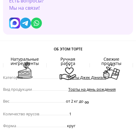
Есть вопросы?
Мы на связи!
ОБ ЭТОМ ТОРТЕ
Натуральные
Ручная
Свежие
ингредиенты
работа
продукты
Категория
.................................................
Торты Джек Дэниэлс
Вид продукции
........................................
Торты на день рождения
∞
Вес
..............................................................
от 2 кг до
Количество ярусов
.................................
1
Форма
........................................................
круг