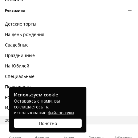
Реквизиты
Детские торты
На день рождения
Свадебные
Праздничные
На Юбилей
Специальные
По возрасту
Используем cookie
Родным и близким
Оставаясь с нами, вы
соглашаетесь на
Идеи тортов
использование
файлов куки
.
2026 CAKES.RU
Понятно
Каталог
Начинки
Акции
Доставка
Избранное