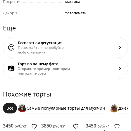
Покрытие
..................................................
мастика
Декор 1
......................................................
фотопечать
Еще
Бесплатная дегустация
😍
Приезжайте и попробуйте
любую начинку
Торт по вашему фото
📷
Отправьте пример - повторим
или адаптируем
Похожие торты
Все
Самые популярные торты для мужчин
Джек 
3450
3850
3450
руб/кг
руб/кг
руб/кг