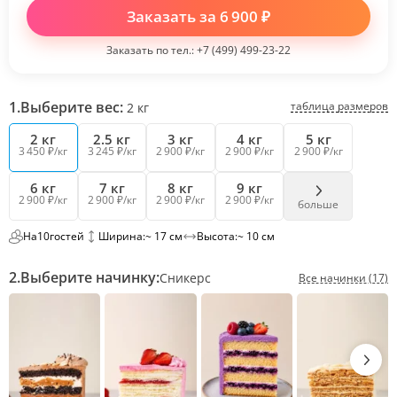
Заказать за
6 900
₽
Заказать по тел.:
+7 (499) 499-23-22
1.
Выберите вес:
таблица размеров
2
кг
2 кг
2.5 кг
3 кг
4 кг
5 кг
3 450 ₽/кг
3 245 ₽/кг
2 900 ₽/кг
2 900 ₽/кг
2 900 ₽/кг
6 кг
7 кг
8 кг
9 кг
2 900 ₽/кг
2 900 ₽/кг
2 900 ₽/кг
2 900 ₽/кг
больше
На
10
гостей
Ширина:
~ 17 см
Высота:
~ 10 см
2.
Выберите начинку:
Сникерс
Все начинки (17)