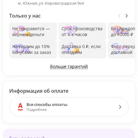
м. Южная, ул. Кировоградская 9к4
Только у нас
Не понравится —
Срок производства
Без предоп
вернем деньги
от 4-х часов
до 10000 ₽
Начислим до 10%
Доставка 0 ₽, если
Фото перед
бонусами за заказ
опоздаем
доставкой
Больше гарантий
Информация об оплате
Все способы оплаты
Подробнее