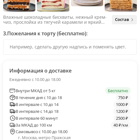
Влажные шоколадные бисквиты, нежный крем-
Состав
чиз, прослойка из тягучей карамели и яркий
арахис. Ненавязчивая соленая нотка объединяет
яркий вкус шоколада и тягучей карамели, не
3.
Пожелания к торту (бесплатно):
оставляя ни единого шанса остаться
равнодушным.
Информация о доставке
Ежедневно с 10.00 до 18.00
Внутри МКАД от 5 кг
Бесплатно
В течение дня с 10 до 18
750 ₽
В интервале с 10 до 14
1000 ₽
В интервале с 14 до 18
1200 ₽
В интервале 60 минут
2500 ₽
За МКАД до 100 км
40 ₽/км
Самовывоз с 10.00 до 18.00
г. Москва, метро Пражская