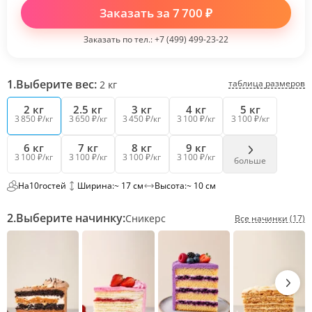
Заказать за
7 700
₽
Заказать по тел.:
+7 (499) 499-23-22
1.
Выберите вес:
таблица размеров
2
кг
2 кг
2.5 кг
3 кг
4 кг
5 кг
3 850 ₽/кг
3 650 ₽/кг
3 450 ₽/кг
3 100 ₽/кг
3 100 ₽/кг
6 кг
7 кг
8 кг
9 кг
3 100 ₽/кг
3 100 ₽/кг
3 100 ₽/кг
3 100 ₽/кг
больше
На
10
гостей
Ширина:
~ 17 см
Высота:
~ 10 см
2.
Выберите начинку:
Сникерс
Все начинки (17)