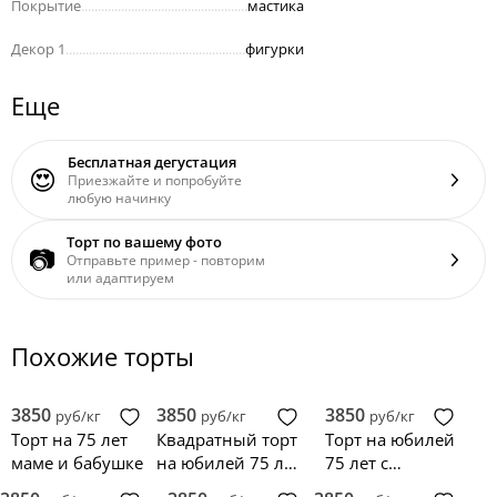
Покрытие
..................................................
мастика
Декор 1
......................................................
фигурки
Еще
Бесплатная дегустация
😍
Приезжайте и попробуйте
любую начинку
Торт по вашему фото
📷
Отправьте пример - повторим
или адаптируем
Похожие торты
3850
3850
3850
руб/кг
руб/кг
руб/кг
Торт на 75 лет
Квадратный торт
Торт на юбилей
маме и бабушке
на юбилей 75 лет
75 лет с
с розами
красными