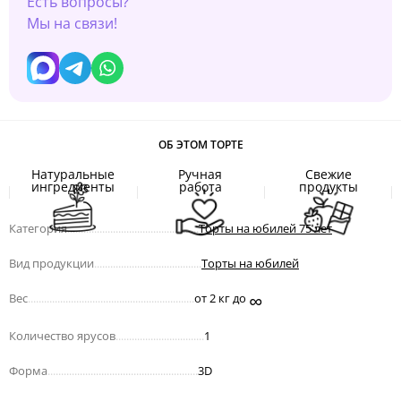
Есть вопросы?
Мы на связи!
ОБ ЭТОМ ТОРТЕ
Натуральные
Ручная
Свежие
ингредиенты
работа
продукты
Категория
.................................................
Торты на юбилей 75 лет
Вид продукции
........................................
Торты на юбилей
∞
Вес
..............................................................
от 2 кг до
Количество ярусов
.................................
1
Форма
........................................................
3D