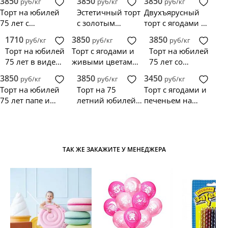
3850
3850
3850
руб/кг
руб/кг
руб/кг
розами
Торт на юбилей
Эстетичный торт
Двухъярусный
75 лет с
с золотым
торт с ягодами на
клубникой и
декором на
юбилей 75 лет
1710
3850
3850
руб/кг
руб/кг
руб/кг
шоколадными
юбилей 75 лет
Торт на юбилей
Торт с ягодами и
Торт на юбилей
шарами
75 лет в виде
живыми цветами
75 лет со
цифр
на юбилей 75 лет
звездами
3850
3850
3450
руб/кг
руб/кг
руб/кг
Торт на юбилей
Торт на 75
Торт с ягодами и
75 лет папе и
летний юбилей
печеньем на
дедушке
дедушке
юбилей 75 лет
ТАК ЖЕ ЗАКАЖИТЕ У МЕНЕДЖЕРА