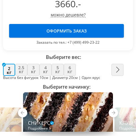
3660
.-
можно дешевле?
ОФОРМИТЬ ЗАКАЗ
Заказать по тел.:
+7 (499) 499-23-22
Выберите вес:
2.5
3
4
5
6
2
кг
кг
кг
кг
кг
кг
Высота без фигурок 10см | Диаметр 20см | Один ярус
Выберите начинку:
СНИКЕРС
КЛУБН
Подробнее >
Подробн