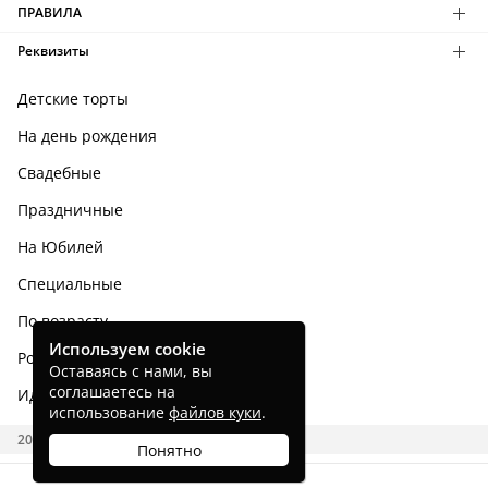
ПРАВИЛА
Реквизиты
Детские торты
На день рождения
Свадебные
Праздничные
На Юбилей
Специальные
По возрасту
Используем cookie
Родным и близким
Оставаясь с нами, вы
соглашаетесь на
Идеи тортов
использование
файлов куки
.
2026 CAKES.RU
Понятно