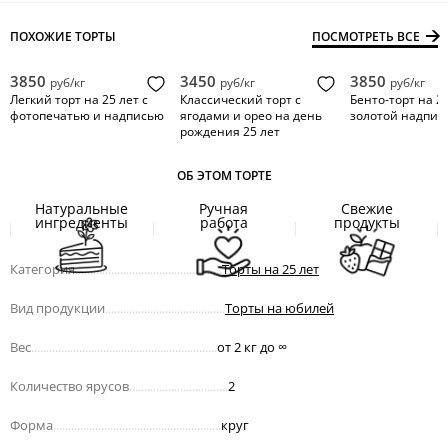
ПОХОЖИЕ ТОРТЫ
ПОСМОТРЕТЬ ВСЕ
3850
3450
3850
руб/кг
руб/кг
руб/кг
Легкий торт на 25 лет с
Классический торт с
Бенто-торт на 25
фотопечатью и надписью
ягодами и орео на день
золотой надпис
рождения 25 лет
ОБ ЭТОМ ТОРТЕ
Натуральные
Ручная
Свежие
ингредиенты
работа
продукты
Категория
.................................................
Торты на 25 лет
Вид продукции
........................................
Торты на юбилей
Вес
..............................................................
от 2 кг до
∞
Количество ярусов
.................................
2
Форма
........................................................
круг