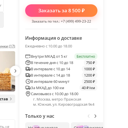
г
Заказать за
8 500
₽
Заказать по тел.:
+7 (499) 499-23-22
е
Информация о доставке
Ежедневно с 10.00 до 18.00
инки (17)
Внутри МКАД от 5 кг
Бесплатно
В течение дня с 10 до 18
750 ₽
В интервале с 10 до 14
1000 ₽
В интервале с 14 до 18
1200 ₽
В интервале 60 минут
2500 ₽
За МКАД до 100 км
40 ₽/км
Самовывоз с 10.00 до 18.00
став
г. Москва, метро Пражская
м. Южная, ул. Кировоградская 9к4
Только у нас
Не понравится —
Срок производства
Без