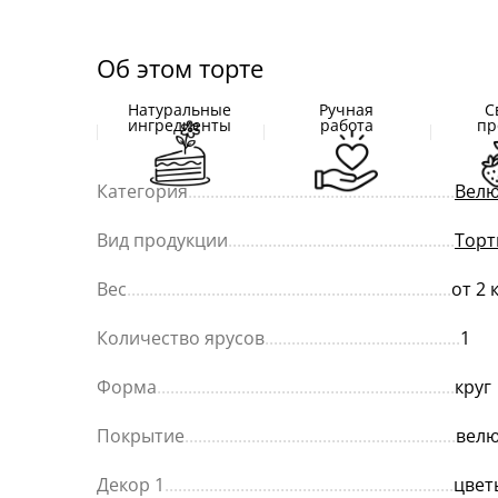
Об этом торте
Натуральные
Ручная
С
ингредиенты
работа
пр
Категория
............................................................
Велю
Вид продукции
...................................................
Торт
Вес
.........................................................................
от 2 
Количество ярусов
............................................
1
Форма
...................................................................
круг
Покрытие
.............................................................
вел
Декор 1
.................................................................
цвет