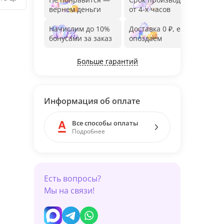
вернем деньги
от 4-х часов
до 1
Начислим до 10%
Доставка 0 ₽, если
Фот
бонусами за заказ
опоздаем
дос
Больше гарантий
Информация об оплате
Все способы оплаты
Подробнее
Есть вопросы?
Мы на связи!