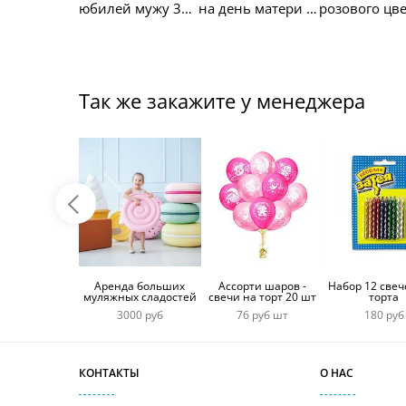
юбилей мужу 30
на день матери с
розового цве
лет
голубикой и
сердечками
Так же закажите у менеджера
Аренда больших
Ассорти шаров -
Набор 12 свеч
муляжных сладостей
свечи на торт 20 шт
торта
3000 руб
76 руб шт
180 руб
КОНТАКТЫ
О НАС