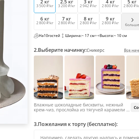
2 кг
2.5 кг
3 кг
4 кг
5 кг
3 500 ₽/кг
3 200 ₽/кг
2 942 ₽/кг
2 800 ₽/кг
2 800 ₽/к
6 кг
7 кг
8 кг
9 кг
2 800 ₽/кг
2 800 ₽/кг
2 800 ₽/кг
2 800 ₽/кг
больш
На
10
гостей
Ширина:
~ 17 см
Высота:
~ 10 см
2.
Выберите начинку:
Сникерс
Все нач
Влажные шоколадные бисквиты, нежный
Со
крем-чиз, прослойка из тягучей карамели и
яркий арахис. Ненавязчивая соленая нотка
объединяет яркий вкус шоколада и тягучей
3.
Пожелания к торту (бесплатно):
карамели, не оставляя ни единого шанса
остаться равнодушным.