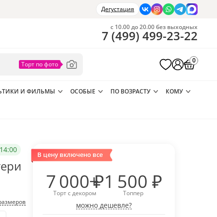
Дегустация
с 10.00 до 20.00 без выходных
7
(
499
)
499-23-22
0
ЬТИКИ И ФИЛЬМЫ
ОСОБЫЕ
ПО ВОЗРАСТУ
КОМУ
14:00
В цену включено все
тери
7 000
₽
1 500
₽
Торт с декором
Топпер
размеров
можно дешевле?