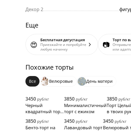
Декор 2
.................................................................
фигу
Еще
Бесплатная дегустация
Торт по 
😍
📷
Приезжайте и попробуйте
Отправьте
любую начинку
или адапт
Похожие торты
Все
Велюровые
День матери
3450
3850
3850
руб/кг
руб/кг
руб/кг
Черный
Минималистичный
Торт Целы
квадратный торт
торт с ежиком
в твоих ру
на юбилей 30 лет
3850
3450
3450
руб/кг
руб/кг
руб/кг
мужчине
Бенто-торт на
Лавандовый торт
Велюровый 