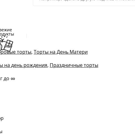
вежие
одукты
ровые торты
,
Торты на День Матери
ы на день рождения
,
Праздничные торты
∞
кг до
юр
ы