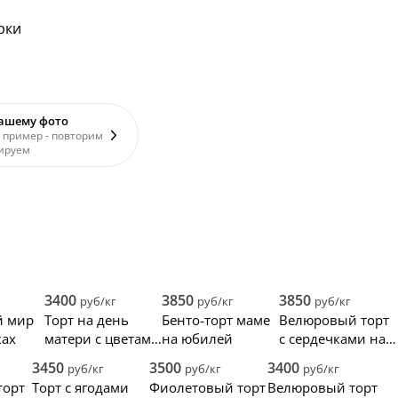
рки
вашему фото
 пример - повторим
ируем
3400
3850
3850
руб/кг
руб/кг
руб/кг
й мир
Торт на день
Бенто-торт маме
Велюровый торт
ках
матери с цветами
на юбилей
с сердечками на
и ягодами
14 февраля
3450
3500
3400
руб/кг
руб/кг
руб/кг
торт
Торт с ягодами
Фиолетовый торт
Велюровый торт