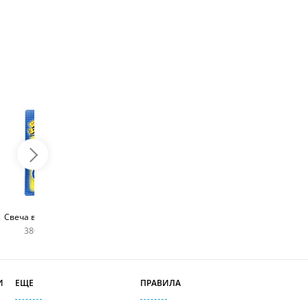
Топпер с любым
Фейерверк для торта
Свеча в виде цифры
словом
180 руб
380 руб шт
400 руб
И
ЕЩЕ
ПРАВИЛА