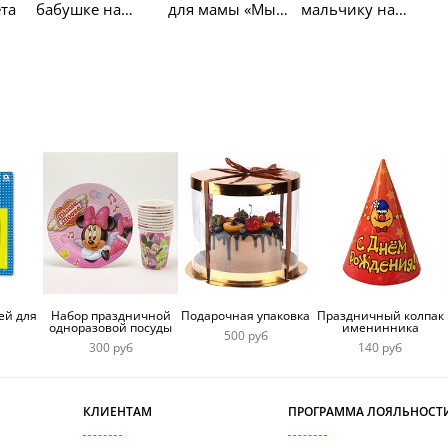
та
бабушке на
для мамы «Мы
мальчику на
юбилей 80 лет
тебя любим»
годик
ей для
Набор праздничной
Подарочная упаковка
Праздничный колпак
одноразовой посуды
именинника
500 руб
300 руб
140 руб
КЛИЕНТАМ
ПРОГРАММА ЛОЯЛЬНОСТ