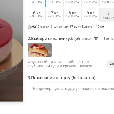
3 450 ₽/кг
3 245 ₽/кг
2 900 ₽/кг
2 900 ₽/кг
2 900 ₽/к
6 кг
7 кг
8 кг
9 кг
2 900 ₽/кг
2 900 ₽/кг
2 900 ₽/кг
2 900 ₽/кг
больш
На
10
гостей
Ширина:
~ 17 см
Высота:
~ 10 см
2.
Выберите начинку:
Клубничная ПП
Все на
Фруктовый низкокалорийный торт с
Со
клубничным кули и кремом. Никакого
сахара и глютена.
3.
Пожелания к торту (бесплатно):