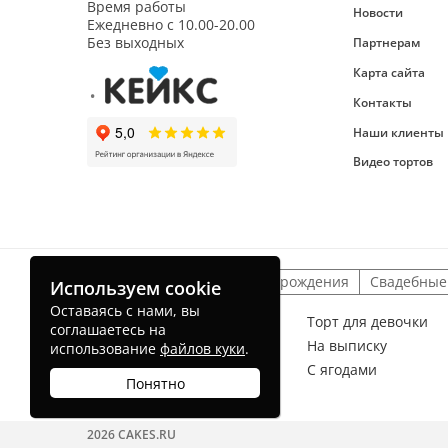
Время работы
Новости
Ежедневно с
10.00-20.00
Без выходных
Партнерам
Карта сайта
Контакты
Наши клиенты
Видео тортов
Детские торты
На день рождения
Свадебные
Используем cookie
Оставаясь с нами, вы
Торт для мальчика
Торт для девочки
соглашаетесь на
На рождение ребенка
На выписку
использование
файлов куки
.
Без мастики
С ягодами
Понятно
Торт радуга
2026 CAKES.RU