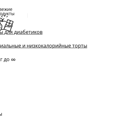
вежие
одукты
ы для диабетиков
иальные и низкокалорийные торты
∞
кг до
м
ы