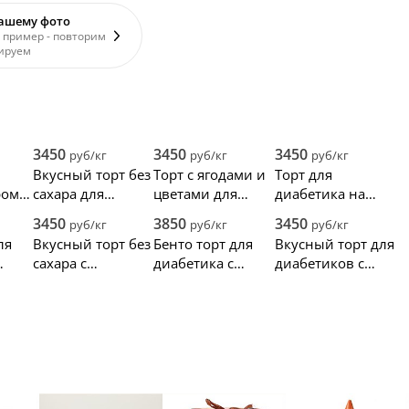
вашему фото
 пример - повторим
ируем
3450
3450
3450
руб/кг
руб/кг
руб/кг
й
Вкусный торт без
Торт с ягодами и
Торт для
ром и
сахара для
цветами для
диабетика на
ля
диабетиков
диабетиков
день рождения
3450
3850
3450
руб/кг
руб/кг
руб/кг
ля
Вкусный торт без
Бенто торт для
Вкусный торт для
сахара с
диабетика с
диабетиков с
клубникой для
гранатом
ягодным ассорти
диабетиков