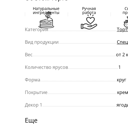
Натуральные
Ручная
С
ингредиенты
работа
пр
Категория
............................................................
Торт
Вид продукции
...................................................
Спец
Вес
.........................................................................
от 2 
Количество ярусов
............................................
1
Форма
...................................................................
круг
Покрытие
.............................................................
кре
Декор 1
.................................................................
ягод
Еще