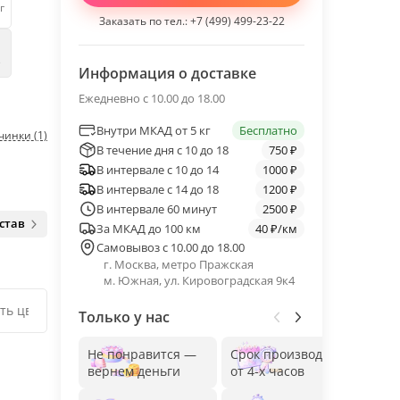
г
Заказать по тел.:
+7 (499) 499-23-22
е
Информация о доставке
Ежедневно с 10.00 до 18.00
Внутри МКАД от 5 кг
Бесплатно
чинки (1)
В течение дня с 10 до 18
750 ₽
В интервале с 10 до 14
1000 ₽
В интервале с 14 до 18
1200 ₽
В интервале 60 минут
2500 ₽
став
За МКАД до 100 км
40 ₽/км
Самовывоз с 10.00 до 18.00
г. Москва, метро Пражская
м. Южная, ул. Кировоградская 9к4
Только у нас
Не понравится —
Срок производства
Без
вернем деньги
от 4-х часов
до 1