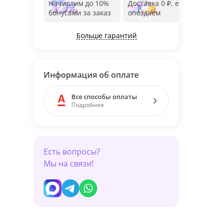
Начислим до 10%
Доставка 0 ₽, если
Фот
бонусами за заказ
опоздаем
дос
Больше гарантий
Информация об оплате
Все способы оплаты
Подробнее
Есть вопросы?
Мы на связи!