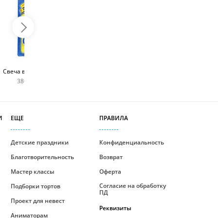
Топпер с любым
Фейерверк для торта
Свеча в виде цифры
словом
180 руб
380 руб шт
400 руб
И
ЕЩЕ
ПРАВИЛА
Детские праздники
Конфиденциальность
Благотворительность
Возврат
Мастер классы
Оферта
Согласие на обработку
Подборки тортов
ПД
Проект для невест
Реквизиты
Аниматорам