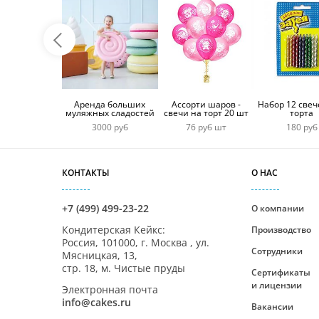
Аренда больших
Ассорти шаров -
Набор 12 свеч
муляжных сладостей
свечи на торт 20 шт
торта
3000 руб
76 руб шт
180 руб
КОНТАКТЫ
О НАС
+7 (499) 499-23-22
О компании
Кондитерская Кейкс
:
Производство
Россия,
101000
,
г. Москва
,
ул.
Сотрудники
Мясницкая, 13,
стр. 18, м. Чистые пруды
Сертификаты
и лицензии
Электронная почта
info@cakes.ru
Вакансии