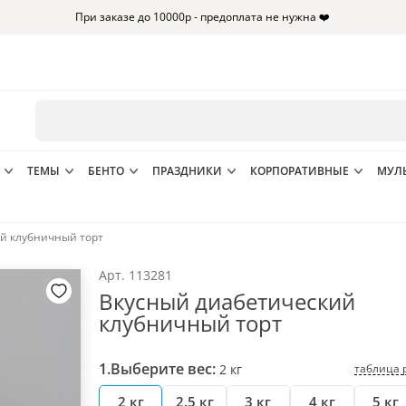
При заказе до 10000р - предоплата не нужна ❤️
ТЕМЫ
БЕНТО
ПРАЗДНИКИ
КОРПОРАТИВНЫЕ
МУЛ
й клубничный торт
Арт.
113281
Вкусный диабетический
клубничный торт
1.
Выберите вес:
таблица 
2
кг
2 кг
2.5 кг
3 кг
4 кг
5 кг