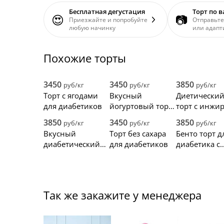
Бесплатная дегустация
Торт по 
😍
📷
Приезжайте и попробуйте
Отправьте
любую начинку
или адапт
Похожие торты
3450
3450
3850
руб/кг
руб/кг
руб/кг
Торт с ягодами
Вкусный
Диетически
для диабетиков
йогуртовый торт
торт с инжи
с черникой для
голубикой д
3850
3450
3850
руб/кг
руб/кг
руб/кг
диабетиков
диабетиков
Вкусный
Торт без сахара
Бенто торт д
диабетический
для диабетиков
диабетика с
торт с ягодным
голубикой и
ассорти и
клубникой
макарон
Так же закажите у менеджера