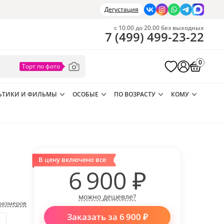
Дегустация
с 10.00 до 20.00 без выходных
7
(
499
)
499-23-22
0
ЬТИКИ И ФИЛЬМЫ
ОСОБЫЕ
ПО ВОЗРАСТУ
КОМУ
В цену включено все
6 900
₽
можно дешевле?
размеров
Заказать за
6 900
₽