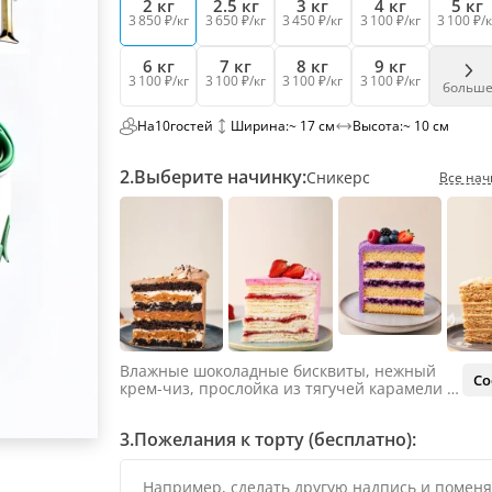
2 кг
2.5 кг
3 кг
4 кг
5 кг
3 850 ₽/кг
3 650 ₽/кг
3 450 ₽/кг
3 100 ₽/кг
3 100 ₽/к
6 кг
7 кг
8 кг
9 кг
3 100 ₽/кг
3 100 ₽/кг
3 100 ₽/кг
3 100 ₽/кг
больш
На
10
гостей
Ширина:
~ 17 см
Высота:
~ 10 см
2.
Выберите начинку:
Сникерс
Все нач
Влажные шоколадные бисквиты, нежный
Со
крем-чиз, прослойка из тягучей карамели и
яркий арахис. Ненавязчивая соленая нотка
объединяет яркий вкус шоколада и тягучей
3.
Пожелания к торту (бесплатно):
карамели, не оставляя ни единого шанса
остаться равнодушным.