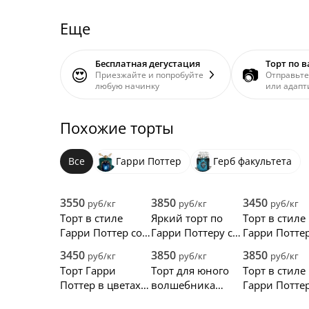
Еще
Бесплатная дегустация
Торт по 
😍
📷
Приезжайте и попробуйте
Отправьте
любую начинку
или адапт
Похожие торты
Все
Гарри Поттер
Герб факультета
3550
3850
3450
руб/кг
руб/кг
руб/кг
Торт в стиле
Яркий торт по
Торт в стиле
Гарри Поттер со
Гарри Поттеру с
Гарри Поттер
шляпой и
макарунсами и
шляпой и
3450
3850
3850
руб/кг
руб/кг
руб/кг
волшебной
гербом
палочкой
Торт Гарри
Торт для юного
Торт в стиле
палочкой
Ревенклоу
Поттер в цветах
волшебника
Гарри Поттер
Гриффиндор
Гарри Поттера
шарфом и