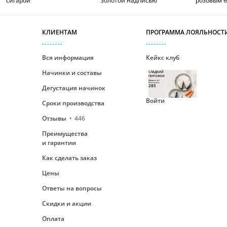
сигарой
золотой надписью
розовым 
КЛИЕНТАМ
ПРОГРАММА ЛОЯЛЬНОСТ
Вся информация
Кейкс клуб
Начинки и составы
СЛАДКИЙ
ПИРОЖОК
Уровень №1
Ваши бонусы
285
Дегустация начинок
Войти
Сроки производства
Отзывы
446
Преимущества
и гарантии
Как сделать заказ
Цены
Ответы на вопросы
Скидки и акции
Оплата