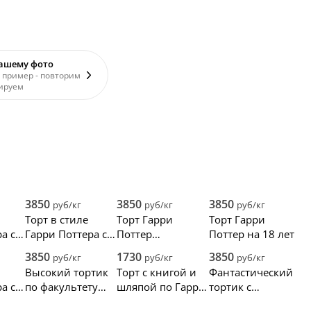
вашему фото
 пример - повторим
ируем
3850
3850
3850
руб/кг
руб/кг
руб/кг
Торт в стиле
Торт Гарри
Торт Гарри
а со
Гарри Поттера со
Поттер
Поттер на 18 лет
шляпой
Гриффиндор
3850
1730
3850
руб/кг
руб/кг
руб/кг
Высокий тортик
Торт с книгой и
Фантастический
а с
по факультету
шляпой по Гарри
тортик с
Пуффендуй
Поттеру
персонажами