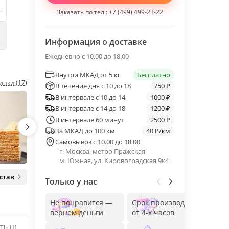
г
Заказать по тел.:
+7 (499) 499-23-22
е
Информация о доставке
Ежедневно с 10.00 до 18.00
Внутри МКАД от 5 кг
Бесплатно
инки (17)
В течение дня с 10 до 18
750 ₽
В интервале с 10 до 14
1000 ₽
В интервале с 14 до 18
1200 ₽
В интервале 60 минут
2500 ₽
За МКАД до 100 км
40 ₽/км
Самовывоз с 10.00 до 18.00
г. Москва, метро Пражская
м. Южная, ул. Кировоградская 9к4
став
Только у нас
Не понравится —
Срок производства
Без
вернем деньги
от 4-х часов
до 1