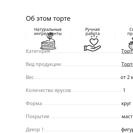
Об этом торте
Натуральные
Ручная
С
ингредиенты
работа
пр
Категория
............................................................
Торт
Вид продукции
...................................................
Торт
Вес
.........................................................................
от 2 
Количество ярусов
............................................
1
Форма
...................................................................
круг
Покрытие
.............................................................
маст
Декор 1
.................................................................
фигу