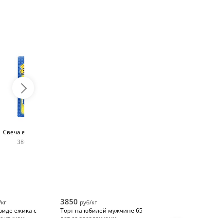
Топпер с любым
Фейерверк для торта
Свеча в виде цифры
словом
180 руб
380 руб шт
400 руб
3850
/кг
руб/кг
виде ежика с
Торт на юбилей мужчине 65