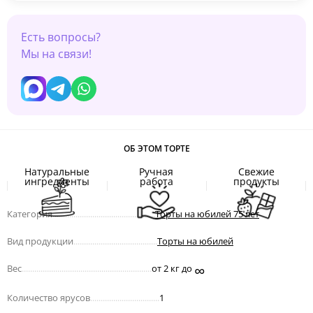
Есть вопросы?
Мы на связи!
ОБ ЭТОМ ТОРТЕ
Натуральные
Ручная
Свежие
ингредиенты
работа
продукты
Категория
.................................................
Торты на юбилей 75 лет
Вид продукции
........................................
Торты на юбилей
∞
Вес
..............................................................
от 2 кг до
Количество ярусов
.................................
1