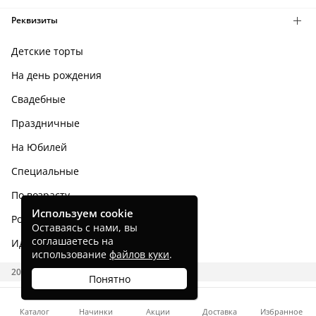
Реквизиты
Детские торты
На день рождения
Свадебные
Праздничные
На Юбилей
Специальные
По возрасту
Используем cookie
Родным и близким
Оставаясь с нами, вы
соглашаетесь на
Идеи тортов
использование
файлов куки
.
2026 CAKES.RU
Понятно
Каталог
Начинки
Акции
Доставка
Избранное