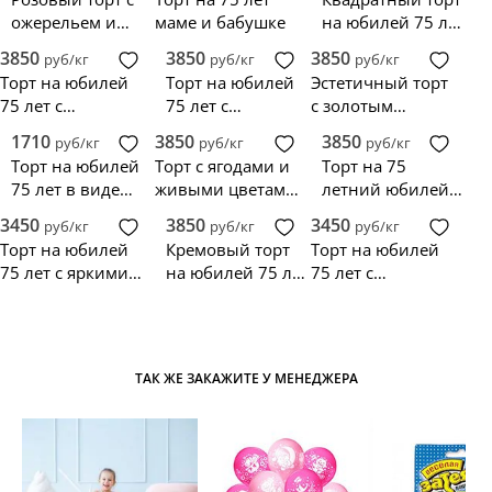
ожерельем и
маме и бабушке
на юбилей 75 лет
сережками
с розами
3850
3850
3850
руб/кг
руб/кг
руб/кг
Торт на юбилей
Торт на юбилей
Эстетичный торт
75 лет с
75 лет с
с золотым
красными
клубникой и
декором на
1710
3850
3850
руб/кг
руб/кг
руб/кг
розами
шоколадными
юбилей 75 лет
Торт на юбилей
Торт с ягодами и
Торт на 75
шарами
75 лет в виде
живыми цветами
летний юбилей
цифр
на юбилей 75 лет
дедушке
3450
3850
3450
руб/кг
руб/кг
руб/кг
Торт на юбилей
Кремовый торт
Торт на юбилей
75 лет с яркими
на юбилей 75 лет
75 лет с
сердечками
с букетом цветов
кусочками
фруктов
ТАК ЖЕ ЗАКАЖИТЕ У МЕНЕДЖЕРА