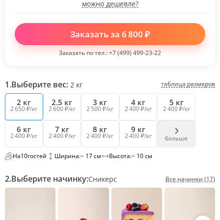
можно дешевле?
Заказать за
6 800
₽
Заказать по тел.:
+7 (499) 499-23-22
1.
Выберите вес:
таблица размеров
2
кг
2 кг
2.5 кг
3 кг
4 кг
5 кг
2 650 ₽/кг
2 600 ₽/кг
2 500 ₽/кг
2 400 ₽/кг
2 400 ₽/кг
6 кг
7 кг
8 кг
9 кг
2 400 ₽/кг
2 400 ₽/кг
2 400 ₽/кг
2 400 ₽/кг
больше
На
10
гостей
Ширина:
~ 17 см
Высота:
~ 10 см
2.
Выберите начинку:
Сникерс
Все начинки (17)