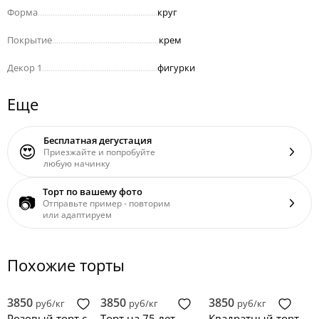
Форма
........................................................
круг
Покрытие
..................................................
крем
Декор 1
......................................................
фигурки
Еще
Бесплатная дегустация
😍
Приезжайте и попробуйте
любую начинку
Торт по вашему фото
📷
Отправьте пример - повторим
или адаптируем
Похожие торты
3850
3850
3850
руб/кг
руб/кг
руб/кг
Розовый торт с
Торт на 75 лет
Квадратный торт