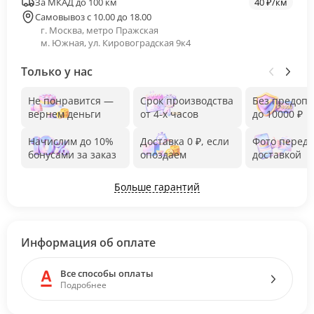
За МКАД до 100 км
40 ₽/км
Самовывоз с 10.00 до 18.00
г. Москва, метро Пражская
м. Южная, ул. Кировоградская 9к4
Только у нас
Не понравится —
Срок производства
Без предоп
вернем деньги
от 4-х часов
до 10000 ₽
Начислим до 10%
Доставка 0 ₽, если
Фото перед
бонусами за заказ
опоздаем
доставкой
Больше гарантий
Информация об оплате
Все способы оплаты
Подробнее