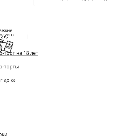
вежие
одукты
о-торт на 18 лет
о-торты
∞
кг до
м
рки