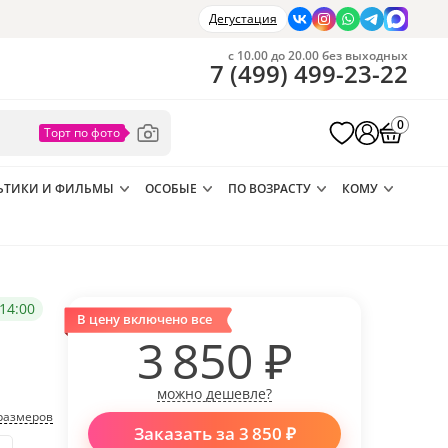
Дегустация
с 10.00 до 20.00 без выходных
7
(
499
)
499-23-22
0
ЬТИКИ И ФИЛЬМЫ
ОСОБЫЕ
ПО ВОЗРАСТУ
КОМУ
14:00
В цену включено все
3 850
₽
можно дешевле?
размеров
Заказать за
3 850
₽