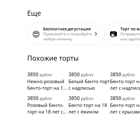
Еще
Бесплатная дегустация
Торт по 
😍
📷
Приезжайте и попробуйте
Отправьте
любую начинку
или адапт
Похожие торты
3850
3850
3850
руб/кг
руб/кг
руб/кг
Нежно-розовый
Белый бенто-торт
Бенто-торт н
бенто-торт на 18
с надписью
лет с надпи
лет с корги
«Теперь мож
3850
3850
3850
руб/кг
руб/кг
руб/кг
всё»
Розовый бенто-
Бенто-торт на 18
Бенто-торт н
торт на 18 лет с
лет с ёжиком
лет с крысам
гусем и
надписью
сердечками