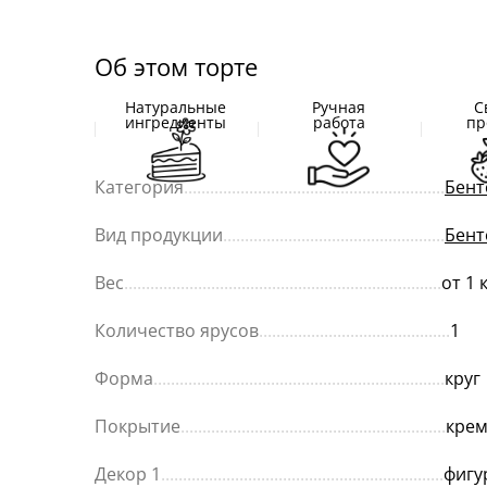
Об этом торте
Натуральные
Ручная
С
ингредиенты
работа
пр
Категория
............................................................
Бент
Вид продукции
...................................................
Бент
Вес
.........................................................................
от 1 
Количество ярусов
............................................
1
Форма
...................................................................
круг
Покрытие
.............................................................
кре
Декор 1
.................................................................
фигу