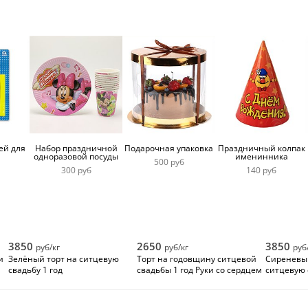
ей для
Набор праздничной
Подарочная упаковка
Праздничный колпак
одноразовой посуды
именинника
500 руб
300 руб
140 руб
3850
2650
3850
руб/кг
руб/кг
руб
и
Зелёный торт на ситцевую
Торт на годовщину ситцевой
Сиреневый
свадьбу 1 год
свадьбы 1 год Руки со сердцем
ситцевую 