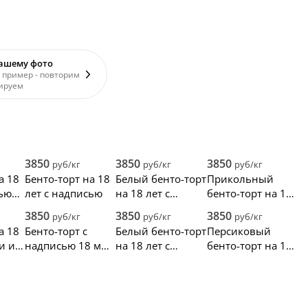
вашему фото
 пример - повторим
ируем
3850
3850
3850
руб/кг
руб/кг
руб/кг
а 18
Бенто-торт на 18
Белый бенто-торт
Прикольный
сью
лет с надписью
на 18 лет с
бенто-торт на 18
но
золотой
лет с надписью и
3850
3850
3850
руб/кг
руб/кг
руб/кг
надписью
фотопечатью
а 18
Бенто-торт с
Белый бенто-торт
Персиковый
и и
надписью 18 мне
на 18 лет с
бенто-торт на 18
уже
красными
лет с белыми
сердечками
сердечками