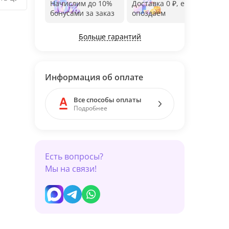
Начислим до 10%
Доставка 0 ₽, если
Фот
бонусами за заказ
опоздаем
дос
Больше гарантий
Информация об оплате
Все способы оплаты
Подробнее
Есть вопросы?
Мы на связи!