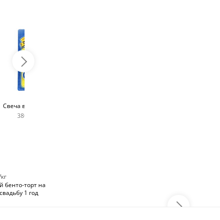
Топпер с любым
Фейерверк для торта
Свеча в виде цифры
словом
180 руб
380 руб шт
400 руб
/кг
 бенто-торт на
свадьбу 1 год