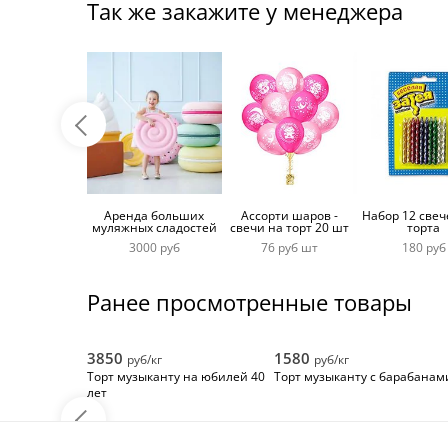
Так же закажите у менеджера
Аренда больших
Ассорти шаров -
Набор 12 свеч
муляжных сладостей
свечи на торт 20 шт
торта
3000 руб
76 руб шт
180 руб
Ранее просмотренные товары
3850
1580
руб/кг
руб/кг
Торт музыканту на юбилей 40
Торт музыканту с барабанам
лет