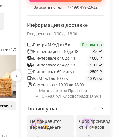
г
Заказать по тел.:
+7 (499) 499-23-22
е
Информация о доставке
Ежедневно с 10.00 до 18.00
Внутри МКАД от 5 кг
Бесплатно
инки (17)
В течение дня с 10 до 18
750 ₽
В интервале с 10 до 14
1000 ₽
В интервале с 14 до 18
1200 ₽
В интервале 60 минут
2500 ₽
За МКАД до 100 км
40 ₽/км
Самовывоз с 10.00 до 18.00
г. Москва, метро Пражская
м. Южная, ул. Кировоградская 9к4
став
Только у нас
Не понравится —
Срок производства
Без
вернем деньги
от 4-х часов
до 1