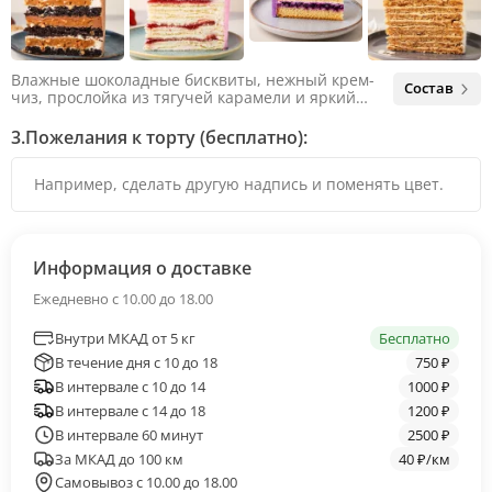
Влажные шоколадные бисквиты, нежный крем-
Состав
чиз, прослойка из тягучей карамели и яркий
арахис. Ненавязчивая соленая нотка объединяет
яркий вкус шоколада и тягучей карамели, не
3.
Пожелания к торту (бесплатно):
оставляя ни единого шанса остаться
равнодушным.
Информация о доставке
Ежедневно с 10.00 до 18.00
Внутри МКАД от 5 кг
Бесплатно
В течение дня с 10 до 18
750 ₽
В интервале с 10 до 14
1000 ₽
В интервале с 14 до 18
1200 ₽
В интервале 60 минут
2500 ₽
За МКАД до 100 км
40 ₽/км
Самовывоз с 10.00 до 18.00