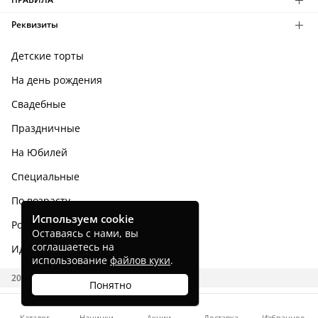
Реквизиты
Детские торты
На день рождения
Свадебные
Праздничные
На Юбилей
Специальные
По возрасту
Используем cookie
Родным и близким
Оставаясь с нами, вы
соглашаетесь на
Идеи тортов
использование
файлов куки
.
2026 CAKES.RU
Понятно
Каталог
Начинки
Акции
Доставка
Избранное