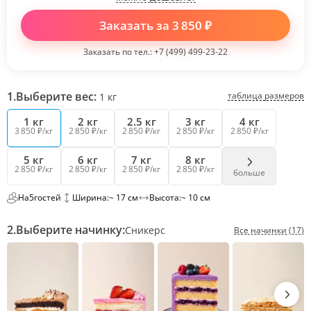
Заказать за
3 850
₽
Заказать по тел.:
+7 (499) 499-23-22
1.
Выберите вес:
таблица размеров
1
кг
1 кг
2 кг
2.5 кг
3 кг
4 кг
3 850 ₽/кг
2 850 ₽/кг
2 850 ₽/кг
2 850 ₽/кг
2 850 ₽/кг
5 кг
6 кг
7 кг
8 кг
2 850 ₽/кг
2 850 ₽/кг
2 850 ₽/кг
2 850 ₽/кг
больше
На
5
гостей
Ширина:
~ 17 см
Высота:
~ 10 см
2.
Выберите начинку:
Сникерс
Все начинки (17)