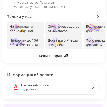
г. Москва, метро Пражская
м. Южная, ул. Кировоградская 9к4
Только у нас
Не понравится —
Срок производства
Без предоп
вернем деньги
от 4-х часов
до 10000 ₽
Начислим до 10%
Доставка 0 ₽, если
Фото перед
бонусами за заказ
опоздаем
доставкой
Больше гарантий
Информация об оплате
Все способы оплаты
Подробнее