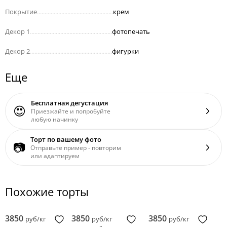
Покрытие
..................................................
крем
Декор 1
......................................................
фотопечать
Декор 2
......................................................
фигурки
Еще
Бесплатная дегустация
😍
Приезжайте и попробуйте
любую начинку
Торт по вашему фото
📷
Отправьте пример - повторим
или адаптируем
Похожие торты
3850
3850
3850
руб/кг
руб/кг
руб/кг