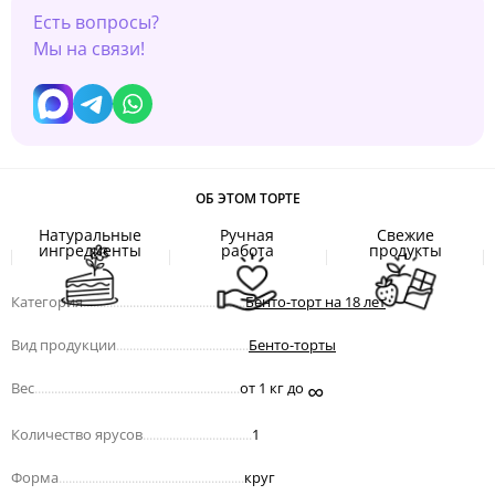
Есть вопросы?
Мы на связи!
ОБ ЭТОМ ТОРТЕ
Натуральные
Ручная
Свежие
ингредиенты
работа
продукты
Категория
.................................................
Бенто-торт на 18 лет
Вид продукции
........................................
Бенто-торты
∞
Вес
..............................................................
от 1 кг до
Количество ярусов
.................................
1
Форма
........................................................
круг