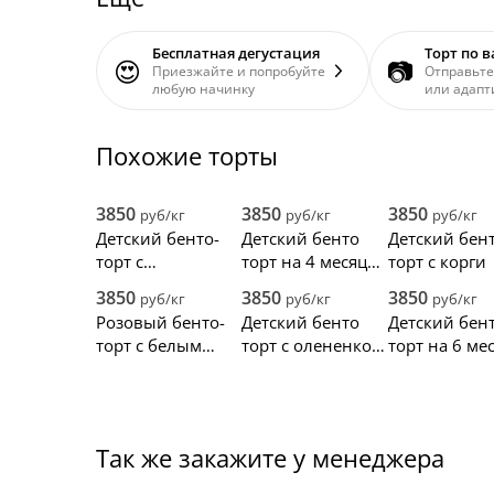
Бесплатная дегустация
Торт по 
😍
📷
Приезжайте и попробуйте
Отправьте
любую начинку
или адапт
Похожие торты
3850
3850
3850
руб/кг
руб/кг
руб/кг
Детский бенто-
Детский бенто
Детский бен
торт с
торт на 4 месяца
торт с корги
медвежатами для
с медвежатами
3850
3850
3850
руб/кг
руб/кг
руб/кг
малыша
Розовый бенто-
Детский бенто
Детский бен
торт с белым
торт с олененком
торт на 6 ме
медведем
для девочки
Так же закажите у менеджера