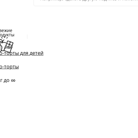
вежие
одукты
о-торты для детей
о-торты
∞
кг до
м