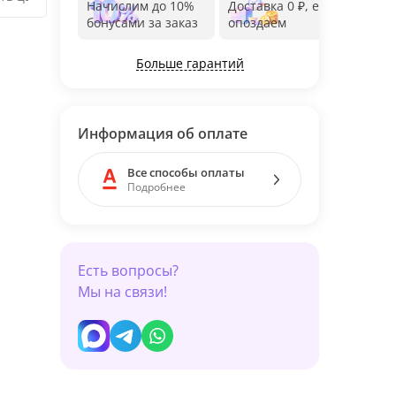
Начислим до 10%
Доставка 0 ₽, если
Фот
бонусами за заказ
опоздаем
дос
Больше гарантий
Информация об оплате
Все способы оплаты
Подробнее
Есть вопросы?
Мы на связи!