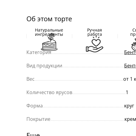
Об этом торте
Натуральные
Ручная
С
ингредиенты
работа
пр
Категория
............................................................
Бент
Вид продукции
...................................................
Бент
Вес
.........................................................................
от 1 
Количество ярусов
............................................
1
Форма
...................................................................
круг
Покрытие
.............................................................
кре
Еще