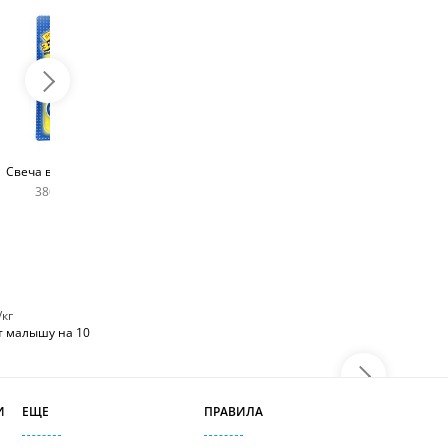
Топпер с любым
Фейерверк для торта
Свеча в виде цифры
словом
180 руб
380 руб шт
400 руб
/кг
т малышу на 10
И
ЕЩЕ
ПРАВИЛА