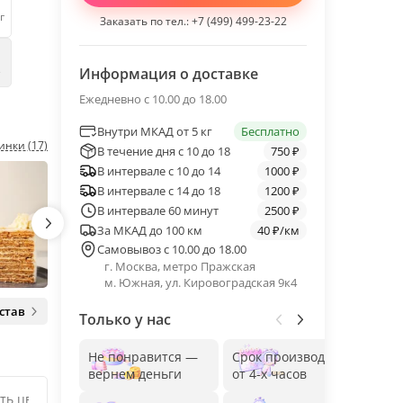
г
Заказать по тел.:
+7 (499) 499-23-22
е
Информация о доставке
Ежедневно с 10.00 до 18.00
Внутри МКАД от 5 кг
Бесплатно
инки (17)
В течение дня с 10 до 18
750 ₽
В интервале с 10 до 14
1000 ₽
В интервале с 14 до 18
1200 ₽
В интервале 60 минут
2500 ₽
За МКАД до 100 км
40 ₽/км
Самовывоз с 10.00 до 18.00
г. Москва, метро Пражская
м. Южная, ул. Кировоградская 9к4
став
Только у нас
Не понравится —
Срок производства
Без
вернем деньги
от 4-х часов
до 1