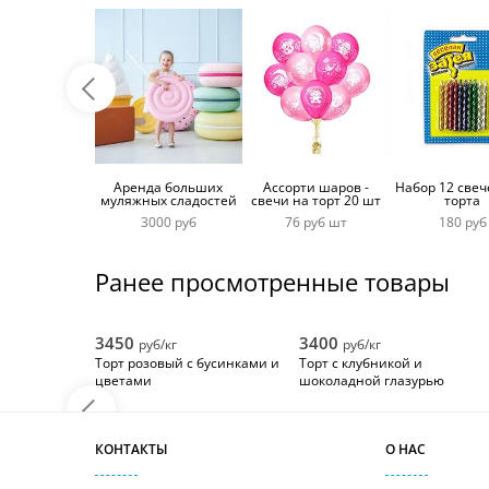
Аренда больших
Ассорти шаров -
Набор 12 свеч
муляжных сладостей
свечи на торт 20 шт
торта
3000 руб
76 руб шт
180 руб
Ранее просмотренные товары
3450
3400
руб/кг
руб/кг
Торт розовый с бусинками и
Торт с клубникой и
цветами
шоколадной глазурью
КОНТАКТЫ
О НАС