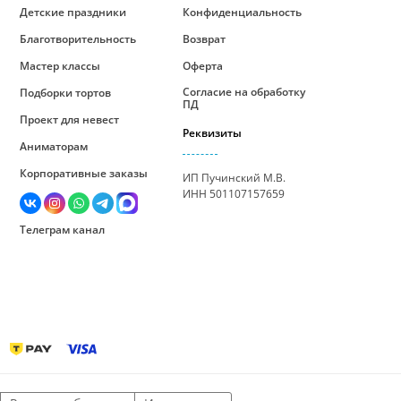
Детские праздники
Конфиденциальность
Благотворительность
Возврат
Мастер классы
Оферта
Согласие на обработку
Подборки тортов
ПД
Проект для невест
Реквизиты
Аниматорам
Корпоративные заказы
ИП Пучинский М.В.
ИНН 501107157659
Телеграм канал