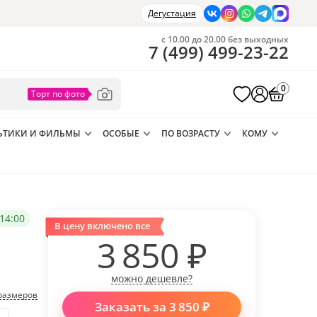
Дегустация
с 10.00 до 20.00 без выходных
7
(
499
)
499-23-22
0
ЬТИКИ И ФИЛЬМЫ
ОСОБЫЕ
ПО ВОЗРАСТУ
КОМУ
14:00
В цену включено все
3 850
₽
можно дешевле?
размеров
Заказать за
3 850
₽