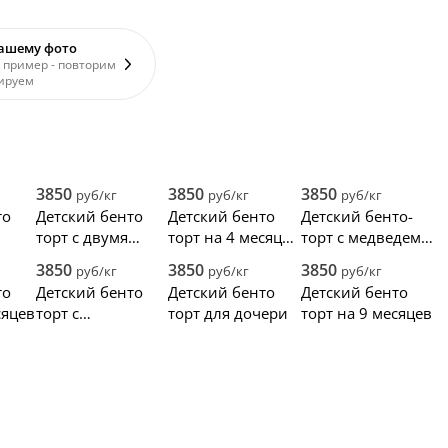
вашему фото
 пример - повторим
ируем
3850
3850
3850
руб/кг
руб/кг
руб/кг
то
Детский бенто
Детский бенто
Детский бенто-
торт с двумя
торт на 4 месяца
торт с медведем
мишками на 8
с мишкой
без мастики
3850
3850
3850
руб/кг
руб/кг
руб/кг
месяцев
то
Детский бенто
Детский бенто
Детский бенто
сяцев
торт с
торт для дочери
торт на 9 месяцев
сухоцветами на 1
месяц