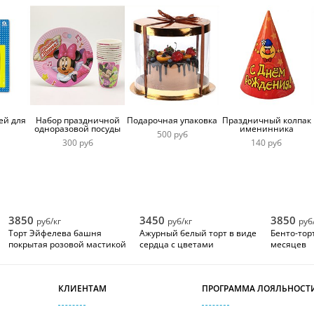
ей для
Набор праздничной
Подарочная упаковка
Праздничный колпак
одноразовой посуды
именинника
500 руб
300 руб
140 руб
3850
3450
3850
руб/кг
руб/кг
руб
Торт Эйфелева башня
Ажурный белый торт в виде
Бенто-тор
покрытая розовой мастикой
сердца с цветами
месяцев
КЛИЕНТАМ
ПРОГРАММА ЛОЯЛЬНОСТ