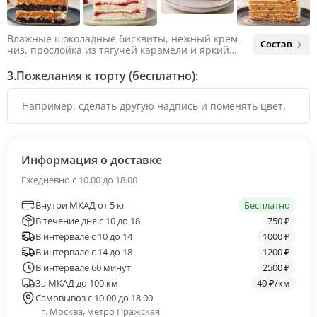
Влажные шоколадные бисквиты, нежный крем-
Состав
чиз, прослойка из тягучей карамели и яркий
арахис. Ненавязчивая соленая нотка объединяет
яркий вкус шоколада и тягучей карамели, не
3.
Пожелания к торту (бесплатно):
оставляя ни единого шанса остаться
равнодушным.
Информация о доставке
Ежедневно с 10.00 до 18.00
Внутри МКАД от 5 кг
Бесплатно
В течение дня с 10 до 18
750 ₽
В интервале с 10 до 14
1000 ₽
В интервале с 14 до 18
1200 ₽
В интервале 60 минут
2500 ₽
За МКАД до 100 км
40 ₽/км
Самовывоз с 10.00 до 18.00
г. Москва, метро Пражская