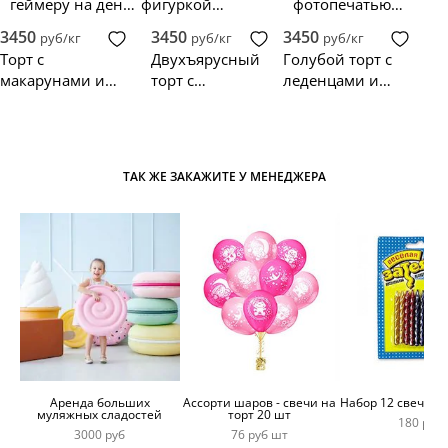
геймеру на день
фигуркой
фотопечатью
рождения 9 лет
джойстика
джойстиков
3450
3450
3450
руб/кг
руб/кг
руб/кг
Торт с
Двухъярусный
Голубой торт с
макарунами и
торт с
леденцами и
конфетами
джойстиком и
джойстиком
наушниками для
геймера
ТАК ЖЕ ЗАКАЖИТЕ У МЕНЕДЖЕРА
Аренда больших
Ассорти шаров - свечи на
Набор 12 свечей 
муляжных сладостей
торт 20 шт
180 руб
3000 руб
76 руб шт