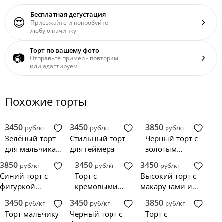
Бесплатная дегустация
😍
Приезжайте и попробуйте
любую начинку
Торт по вашему фото
📷
Отправьте пример - повторим
или адаптируем
Похожие торты
3450
3450
3850
руб/кг
руб/кг
руб/кг
Зелёный торт
Стильный торт
Черный торт с
для мальчика
для геймера
золотым
геймера
джойстиком
3850
3450
3450
руб/кг
руб/кг
руб/кг
Синий торт с
Торт с
Высокий торт с
фигуркой
кремовыми
макарунами и
джойстика
каемками и
шоколадными
3450
3450
3850
руб/кг
руб/кг
руб/кг
фотопечатью
шарами
Торт мальчику
Черный торт с
Торт с