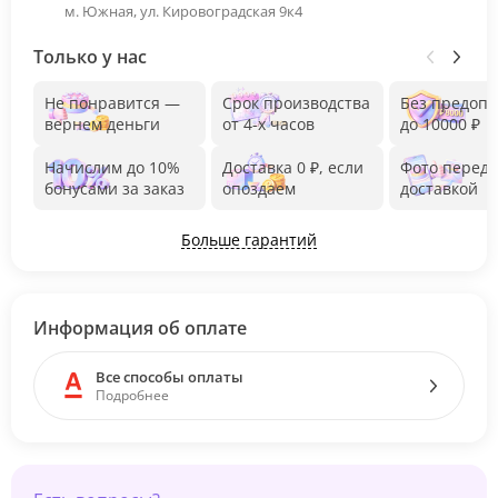
м. Южная, ул. Кировоградская 9к4
Только у нас
Не понравится —
Срок производства
Без предоп
вернем деньги
от 4-х часов
до 10000 ₽
Начислим до 10%
Доставка 0 ₽, если
Фото перед
бонусами за заказ
опоздаем
доставкой
Больше гарантий
Информация об оплате
Все способы оплаты
Подробнее