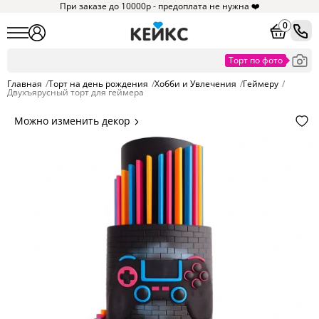
При заказе до 10000р - предоплата не нужна ❤️
0
Главная
/
Торт на день рождения
/
Хобби и Увлечения
/
Геймеру
/
Двухъярусный торт для геймера
Можно изменить декор
Цвет покрытия, надписи,
элементы и фигурки.