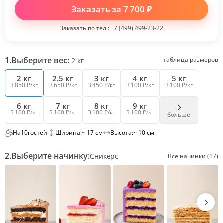
Заказать за
7 700
₽
Заказать по тел.:
+7 (499) 499-23-22
1.
Выберите вес:
таблица размеров
2
кг
2 кг
2.5 кг
3 кг
4 кг
5 кг
3 850 ₽/кг
3 650 ₽/кг
3 450 ₽/кг
3 100 ₽/кг
3 100 ₽/кг
6 кг
7 кг
8 кг
9 кг
3 100 ₽/кг
3 100 ₽/кг
3 100 ₽/кг
3 100 ₽/кг
больше
На
10
гостей
Ширина:
~ 17 см
Высота:
~ 10 см
2.
Выберите начинку:
Сникерс
Все начинки (17)