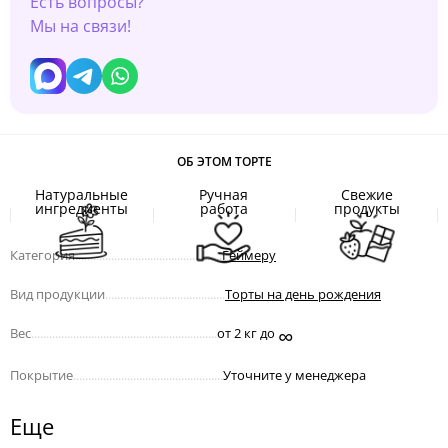
Есть вопросы?
Мы на связи!
ОБ ЭТОМ ТОРТЕ
Натуральные
Ручная
Свежие
ингредиенты
работа
продукты
Категория
.................................................
Геймеру
Вид продукции
........................................
Торты на день рождения
∞
Вес
..............................................................
от 2 кг до
Покрытие
..................................................
Уточните у менеджера
Еще