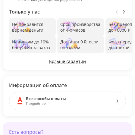
Только у нас
Не понравится —
Срок производства
Без предоп
вернем деньги
от 4-х часов
до 10000 ₽
Начислим до 10%
Доставка 0 ₽, если
Фото перед
бонусами за заказ
опоздаем
доставкой
Больше гарантий
Информация об оплате
Все способы оплаты
Подробнее
Есть вопросы?