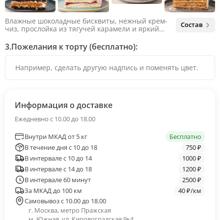
Влажные шоколадные бисквиты, нежный крем-
Состав
чиз, прослойка из тягучей карамели и яркий
арахис. Ненавязчивая соленая нотка объединяет
яркий вкус шоколада и тягучей карамели, не
3.
Пожелания к торту (бесплатно):
оставляя ни единого шанса остаться
равнодушным.
Информация о доставке
Ежедневно с 10.00 до 18.00
Внутри МКАД от 5 кг
Бесплатно
В течение дня с 10 до 18
750 ₽
В интервале с 10 до 14
1000 ₽
В интервале с 14 до 18
1200 ₽
В интервале 60 минут
2500 ₽
За МКАД до 100 км
40 ₽/км
Самовывоз с 10.00 до 18.00
г. Москва, метро Пражская
м. Южная, ул. Кировоградская 9к4