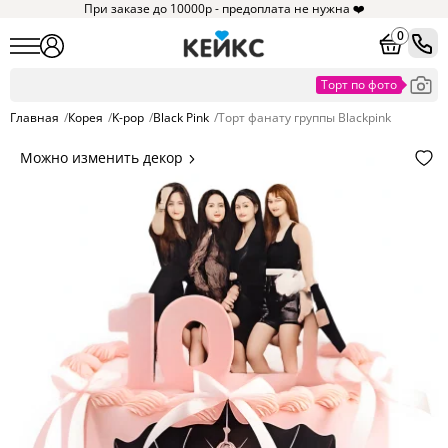
При заказе до 10000р - предоплата не нужна ❤️
0
Главная
/
Корея
/
K-pop
/
Black Pink
/
Торт фанату группы Blackpink
Можно изменить декор
Цвет покрытия, надписи,
элементы и фигурки.