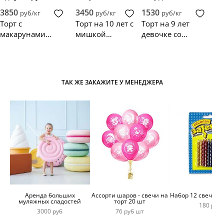
торт с фигурами
макарунами
фото вокалисток
3850
3450
1530
руб/кг
руб/кг
руб/кг
группы Blackpink
Blackpink
Торт с
Торт на 10 лет с
Торт на 9 лет
макарунами
мишкой
девочке со
Блэкпинк
Blackpink
звездами
Blackpink
ТАК ЖЕ ЗАКАЖИТЕ У МЕНЕДЖЕРА
Аренда больших
Ассорти шаров - свечи на
Набор 12 свечей 
муляжных сладостей
торт 20 шт
180 руб
3000 руб
76 руб шт