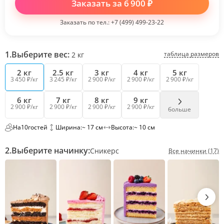
Заказать за
6 900
₽
Заказать по тел.:
+7 (499) 499-23-22
1.
Выберите вес:
таблица размеров
2
кг
2 кг
2.5 кг
3 кг
4 кг
5 кг
3 450 ₽/кг
3 245 ₽/кг
2 900 ₽/кг
2 900 ₽/кг
2 900 ₽/кг
6 кг
7 кг
8 кг
9 кг
2 900 ₽/кг
2 900 ₽/кг
2 900 ₽/кг
2 900 ₽/кг
больше
На
10
гостей
Ширина:
~ 17 см
Высота:
~ 10 см
2.
Выберите начинку:
Сникерс
Все начинки (17)