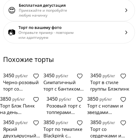
Бесплатная дегустация
😍
Приезжайте и попробуйте
любую начинку
Торт по вашему фото
📷
Отправьте пример - повторим
или адаптируем
Похожие торты
3450
3450
3450
руб/кг
руб/кг
руб/кг
Черно-розовый
Симпатичный
Торт в стиле
торт со
торт с бантиком
группы Блэкпинк
символикой
по тематике
3850
3450
3850
руб/кг
руб/кг
руб/кг
Blackpink
Blackpink
Торт Блэк Пинк
Розовый торт с
Торт с нотами и
на день
топперами
звездами
рождения
Blackpink
Blackpink
3450
3850
3850
руб/кг
руб/кг
руб/кг
девочке
Яркий
Торт по тематике
Торт со
двухъярусный
Blackpink с
сердечками и