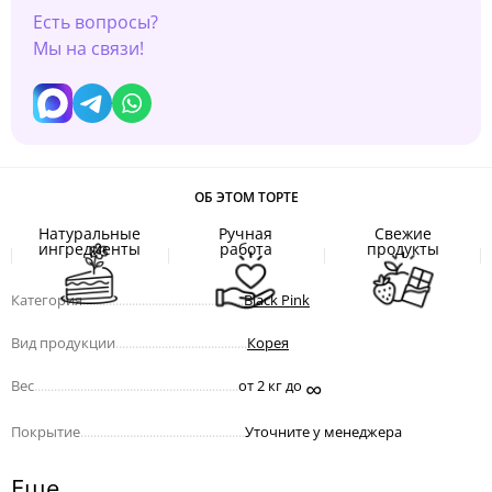
Есть вопросы?
Мы на связи!
ОБ ЭТОМ ТОРТЕ
Натуральные
Ручная
Свежие
ингредиенты
работа
продукты
Категория
.................................................
Black Pink
Вид продукции
........................................
Корея
∞
Вес
..............................................................
от 2 кг до
Покрытие
..................................................
Уточните у менеджера
Еще