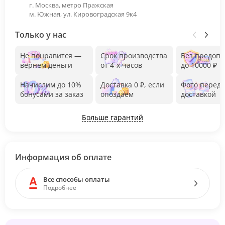
г. Москва, метро Пражская
м. Южная, ул. Кировоградская 9к4
Только у нас
Не понравится —
Срок производства
Без предоп
вернем деньги
от 4-х часов
до 10000 ₽
Начислим до 10%
Доставка 0 ₽, если
Фото перед
бонусами за заказ
опоздаем
доставкой
Больше гарантий
Информация об оплате
Все способы оплаты
Подробнее