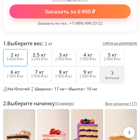
Заказать за
6 900
₽
Заказать по тел.:
+7 (499) 499-23-22
1.
Выберите вес:
таблица размеров
2
кг
2 кг
2.5 кг
3 кг
4 кг
5 кг
3 450 ₽/кг
3 245 ₽/кг
2 900 ₽/кг
2 900 ₽/кг
2 900 ₽/кг
6 кг
7 кг
8 кг
9 кг
2 900 ₽/кг
2 900 ₽/кг
2 900 ₽/кг
2 900 ₽/кг
больше
На
10
гостей
Ширина:
~ 17 см
Высота:
~ 10 см
2.
Выберите начинку:
Сникерс
Все начинки (17)