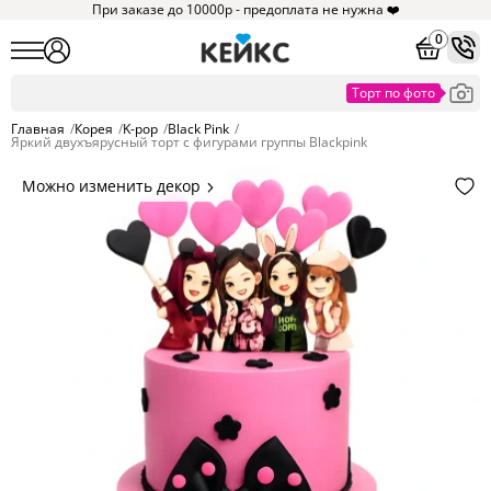
При заказе до 10000р - предоплата не нужна ❤️
0
Главная
/
Корея
/
K-pop
/
Black Pink
/
Яркий двухъярусный торт с фигурами группы Blackpink
Можно изменить декор
Цвет покрытия, надписи,
элементы и фигурки.