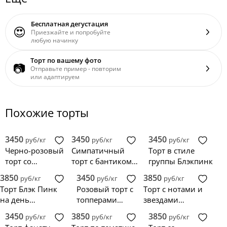
Бесплатная дегустация
😍
Приезжайте и попробуйте
любую начинку
Торт по вашему фото
📷
Отправьте пример - повторим
или адаптируем
Похожие торты
3450
3450
3450
руб/кг
руб/кг
руб/кг
Черно-розовый
Симпатичный
Торт в стиле
торт со
торт с бантиком
группы Блэкпинк
символикой
по тематике
3850
3450
3850
руб/кг
руб/кг
руб/кг
Blackpink
Blackpink
Торт Блэк Пинк
Розовый торт с
Торт с нотами и
на день
топперами
звездами
рождения
Blackpink
Blackpink
3450
3850
3850
руб/кг
руб/кг
руб/кг
девочке