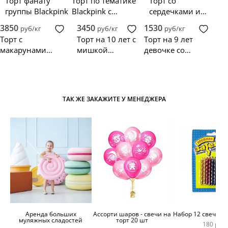
Торт фанату
Торт по тематике
Торт со
группы Blackpink
Blackpink с
сердечками и
макарунами
фото вокалисток
3850
3450
1530
руб/кг
руб/кг
руб/кг
Blackpink
Торт с
Торт на 10 лет с
Торт на 9 лет
макарунами
мишкой
девочке со
Блэкпинк
Blackpink
звездами
Blackpink
ТАК ЖЕ ЗАКАЖИТЕ У МЕНЕДЖЕРА
Аренда больших
Ассорти шаров - свечи на
Набор 12 свечей 
муляжных сладостей
торт 20 шт
180 руб