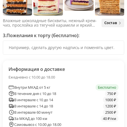
Влажные шоколадные бисквиты, нежный крем-
Состав
чиз, прослойка из тягучей карамели и яркий
арахис. Ненавязчивая соленая нотка объединяет
яркий вкус шоколада и тягучей карамели, не
3.
Пожелания к торту (бесплатно):
оставляя ни единого шанса остаться
равнодушным.
Информация о доставке
Ежедневно с 10.00 до 18.00
Внутри МКАД от 5 кг
Бесплатно
В течение дня с 10 до 18
750 ₽
В интервале с 10 до 14
1000 ₽
В интервале с 14 до 18
1200 ₽
В интервале 60 минут
2500 ₽
За МКАД до 100 км
40 ₽/км
Самовывоз с 10.00 до 18.00