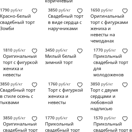
коричневый
1790
3850
1650
руб/кг
руб/кг
руб/кг
Красно-белый
Свадебный торт
Оригинальный
свадебный торт
в виде сердца с
торт с фигурками
Зомби
наручниками
жениха и
невесты на
чемоданах
1810
3450
1770
руб/кг
руб/кг
руб/кг
Оригинальный
Милый белый
Прикольный
торт с фигуркой
зимний торт
свадебный торт
жениха и
для
невесты
молодоженов
3850
1760
3850
руб/кг
руб/кг
руб/кг
Свадебный торт
Торт с фигуркой
Торт с двумя
в стиле осень с
жениха и
сердцами и
тыквами
невесты
любовной
надписью
3850
1770
1570
руб/кг
руб/кг
руб/кг
Оригинальный
Прикольный
Прикольный
свадебный торт
свадебный торт
свадебный торт в