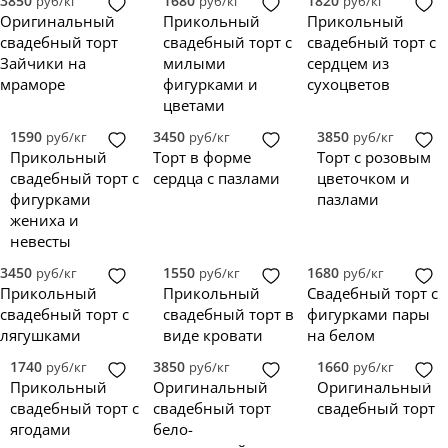
3850
1680
1820
руб/кг
руб/кг
руб/кг
Синий
1
Оригинальный
Прикольный
Прикольный
Черный
1
свадебный торт
свадебный торт с
свадебный торт с
Бордовый
0
Зайчики на
милыми
сердцем из
Желтый
0
мраморе
фигурками и
сухоцветов
Золотой
0
цветами
Изумрудный
0
1590
3450
3850
руб/кг
руб/кг
руб/кг
Коричневый
0
Прикольный
Торт в форме
Торт с розовым
Лавандовый
0
свадебный торт с
сердца с пазлами
цветочком и
Оранжевый
0
фигурками
пазлами
Персиковый
0
жениха и
Сиреневый
0
невесты
Фиолетовый
0
3450
1550
1680
руб/кг
руб/кг
руб/кг
Черно-белый
0
Прикольный
Прикольный
Свадебный торт с
Черно-золотой
0
свадебный торт с
свадебный торт в
фигурками пары
Градиент
0
лягушками
виде кровати
на белом
Разноцветный
0
1740
3850
1660
руб/кг
руб/кг
руб/кг
Прикольный
Оригинальный
Оригинальный
свадебный торт с
свадебный торт
свадебный торт
ягодами
бело-