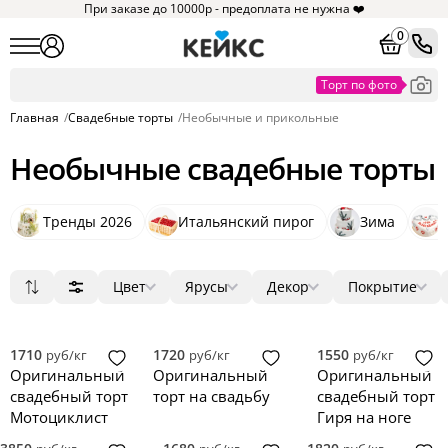
При заказе до 10000р - предоплата не нужна ❤️
0
Главная
/
Свадебные торты
/
Необычные и прикольные
Необычные свадебные торты
Тренды 2026
Итальянский пирог
Зима
Цвет
Ярусы
Декор
Покрытие
Популярные
Белый
1
мастика
ягоды
круг
12
10
22
Сначала дешевые
Бежевый
2
крем
цветы
квадрат
1
13
6
Сначала дорогие
Бирюзовый
3
без мастики
фигурки
сердце
1
5
0
1710
1720
1550
руб/кг
руб/кг
руб/кг
Новинки
Голубой
4
зеркальная глазурь
фотопечать
прямоугольник
1
0
0
Оригинальный
Оригинальный
Оригинальный
Зеленый
5
голый торт
надпись
3D
1
0
0
свадебный торт
торт на свадьбу
свадебный торт
Красный
велюр
топпер
2
0
Мотоциклист
Гиря на ноге
Розовый
3