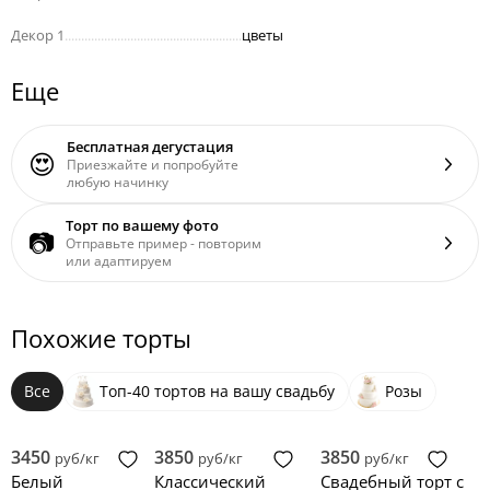
Декор 1
......................................................
цветы
Еще
Бесплатная дегустация
😍
Приезжайте и попробуйте
любую начинку
Торт по вашему фото
📷
Отправьте пример - повторим
или адаптируем
Похожие торты
Все
Топ-40 тортов на вашу свадьбу
Розы
3450
3850
3850
руб/кг
руб/кг
руб/кг
Белый
Классический
Свадебный торт с