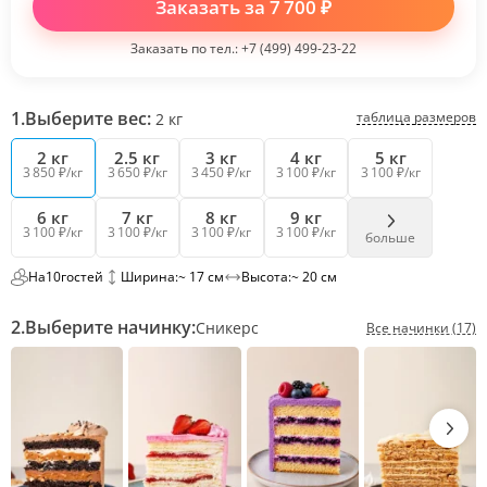
Заказать за
7 700
₽
Заказать по тел.:
+7 (499) 499-23-22
1.
Выберите вес:
таблица размеров
2
кг
2 кг
2.5 кг
3 кг
4 кг
5 кг
3 850 ₽/кг
3 650 ₽/кг
3 450 ₽/кг
3 100 ₽/кг
3 100 ₽/кг
6 кг
7 кг
8 кг
9 кг
3 100 ₽/кг
3 100 ₽/кг
3 100 ₽/кг
3 100 ₽/кг
больше
На
10
гостей
Ширина:
~ 17 см
Высота:
~ 20 см
2.
Выберите начинку:
Сникерс
Все начинки (17)