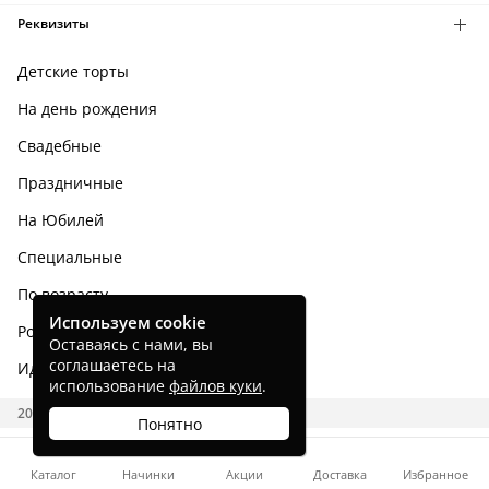
Реквизиты
Детские торты
На день рождения
Свадебные
Праздничные
На Юбилей
Специальные
По возрасту
Используем cookie
Родным и близким
Оставаясь с нами, вы
соглашаетесь на
Идеи тортов
использование
файлов куки
.
2026 CAKES.RU
Понятно
Каталог
Начинки
Акции
Доставка
Избранное