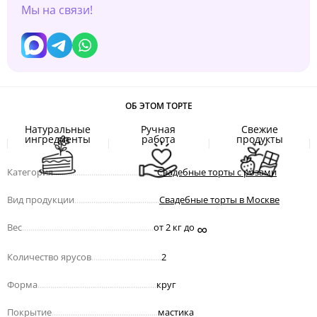
Мы на связи!
ОБ ЭТОМ ТОРТЕ
Натуральные
Ручная
Свежие
ингредиенты
работа
продукты
Категория
.................................................
Свадебные торты с розами
Вид продукции
........................................
Свадебные торты в Москве
∞
Вес
..............................................................
от 2 кг до
Количество ярусов
.................................
2
Форма
........................................................
круг
Покрытие
..................................................
мастика