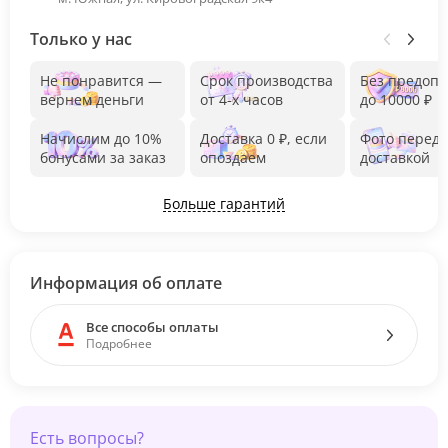
Только у нас
Не понравится —
Срок производства
Без предоп
вернем деньги
от 4-х часов
до 10000 ₽
Начислим до 10%
Доставка 0 ₽, если
Фото перед
бонусами за заказ
опоздаем
доставкой
Больше гарантий
Информация об оплате
Все способы оплаты
Подробнее
Есть вопросы?