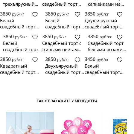
трехъярусный
свадебный торт с
капкейками на
торт с живыми
инициалами
подставке
3850
3850
3850
руб/кг
руб/кг
руб/кг
цветами
Белый
Белый
Двухъярусный
свадебный торт с
свадебный торт в
свадебный торт с
водопадом
стиле Прованс на
цветами,
3850
3850
3850
руб/кг
руб/кг
руб/кг
розовых роз
3 яруса
инжиром и
Белый
Свадебный торт с
Свадебный торт
макаруни
свадебный торт с
живыми цветами
белыми розами и
кремом и
большие и
фиолетовыми
3850
3850
3450
руб/кг
руб/кг
руб/кг
ранункулюсами
маленькие розы
бабочками
Квадратный
Двухъярусный
Белый
свадебный торт с
свадебный торт с
свадебный торт с
черной
живыми
лавандой в стиле
ленточкой и
пионами
минимализм
цветами
ТАК ЖЕ ЗАКАЖИТЕ У МЕНЕДЖЕРА