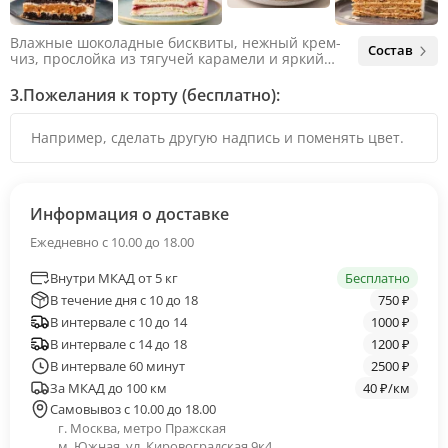
Влажные шоколадные бисквиты, нежный крем-
Состав
чиз, прослойка из тягучей карамели и яркий
арахис. Ненавязчивая соленая нотка объединяет
яркий вкус шоколада и тягучей карамели, не
3.
Пожелания к торту (бесплатно):
оставляя ни единого шанса остаться
равнодушным.
Информация о доставке
Ежедневно с 10.00 до 18.00
Внутри МКАД от 5 кг
Бесплатно
В течение дня с 10 до 18
750 ₽
В интервале с 10 до 14
1000 ₽
В интервале с 14 до 18
1200 ₽
В интервале 60 минут
2500 ₽
За МКАД до 100 км
40 ₽/км
Самовывоз с 10.00 до 18.00
г. Москва, метро Пражская
м. Южная, ул. Кировоградская 9к4