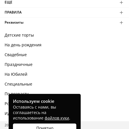
ЕЩЕ
ПРАВИЛА
Реквизиты
Детские торты
На день рождения
Свадебные
Праздничные
На Юбилей
Специальные
По возрасту
Используем cookie
Родным и близким
Оставаясь с нами, вы
соглашаетесь на
Идеи тортов
использование
файлов куки
.
2026 CAKES.RU
Понятно