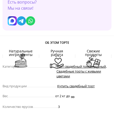
Есть вопросы?
Мы на связи!
ОБ ЭТОМ ТОРТЕ
Натуральные
Ручная
Свежие
ингредиенты
работа
продукты
Категория
.................................................
Торт свадебный трехъярусный
,
Свадебные торты с живыми
цветами
Вид продукции
........................................
Купить свадебный торт
∞
Вес
..............................................................
от 2 кг до
Количество ярусов
.................................
3