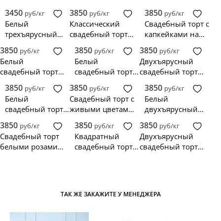
3450
3850
3850
руб/кг
руб/кг
руб/кг
Белый
Классический
Свадебный торт с
трехъярусный
свадебный торт с
капкейками на
торт с живыми
инициалами
подставке
3850
3850
3850
руб/кг
руб/кг
руб/кг
цветами
Белый
Белый
Двухъярусный
свадебный торт с
свадебный торт в
свадебный торт с
водопадом
стиле Прованс на
цветами,
3850
3850
3850
руб/кг
руб/кг
руб/кг
розовых роз
3 яруса
инжиром и
Белый
Свадебный торт с
Белый
макаруни
свадебный торт с
живыми цветами
двухъярусный
кремом и
большие и
свадебный торт с
3850
3850
3850
руб/кг
руб/кг
руб/кг
ранункулюсами
маленькие розы
розами
Свадебный торт
Квадратный
Двухъярусный
белыми розами и
свадебный торт с
свадебный торт с
фиолетовыми
черной
живыми
бабочками
ленточкой и
пионами
цветами
ТАК ЖЕ ЗАКАЖИТЕ У МЕНЕДЖЕРА