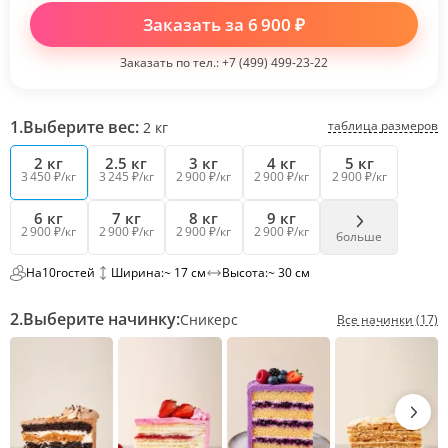
Заказать за
6 900
₽
Заказать по тел.:
+7 (499) 499-23-22
1.
Выберите вес:
таблица размеров
2
кг
2 кг
2.5 кг
3 кг
4 кг
5 кг
3 450 ₽/кг
3 245 ₽/кг
2 900 ₽/кг
2 900 ₽/кг
2 900 ₽/кг
6 кг
7 кг
8 кг
9 кг
2 900 ₽/кг
2 900 ₽/кг
2 900 ₽/кг
2 900 ₽/кг
больше
На
10
гостей
Ширина:
~ 17 см
Высота:
~ 30 см
2.
Выберите начинку:
Сникерс
Все начинки (17)