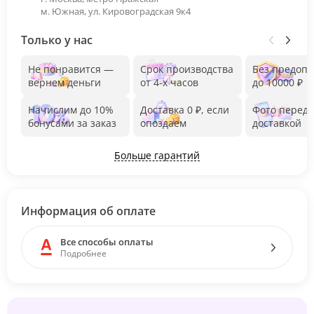
м. Южная, ул. Кировоградская 9к4
Только у нас
Не понравится —
Срок производства
Без предоп
вернем деньги
от 4-х часов
до 10000 ₽
Начислим до 10%
Доставка 0 ₽, если
Фото перед
бонусами за заказ
опоздаем
доставкой
Больше гарантий
Информация об оплате
Все способы оплаты
Подробнее