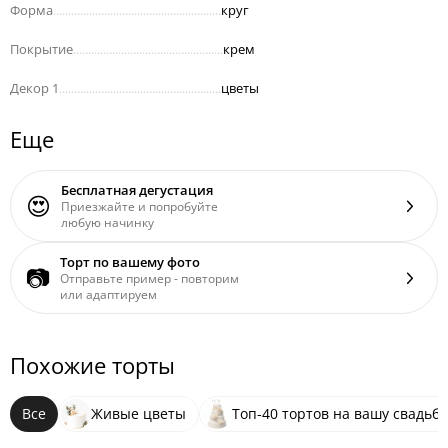
Форма
........................................................
круг
Покрытие
..................................................
крем
Декор 1
......................................................
цветы
Еще
Бесплатная дегустация
😍
Приезжайте и попробуйте
любую начинку
Торт по вашему фото
📷
Отправьте пример - повторим
или адаптируем
Похожие торты
Все
Живые цветы
Топ-40 тортов на вашу свадьбу