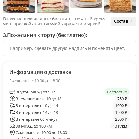
Влажные шоколадные бисквиты, нежный крем-
Состав
чиз, прослойка из тягучей карамели и яркий
арахис. Ненавязчивая соленая нотка объединяет
яркий вкус шоколада и тягучей карамели, не
3.
Пожелания к торту (бесплатно):
оставляя ни единого шанса остаться
равнодушным.
Информация о доставке
Ежедневно с 10.00 до 18.00
Внутри МКАД от 5 кг
Бесплатно
В течение дня с 10 до 18
750 ₽
В интервале с 10 до 14
1000 ₽
В интервале с 14 до 18
1200 ₽
В интервале 60 минут
2500 ₽
За МКАД до 100 км
40 ₽/км
Самовывоз с 10.00 до 18.00
г. Москва, метро Пражская