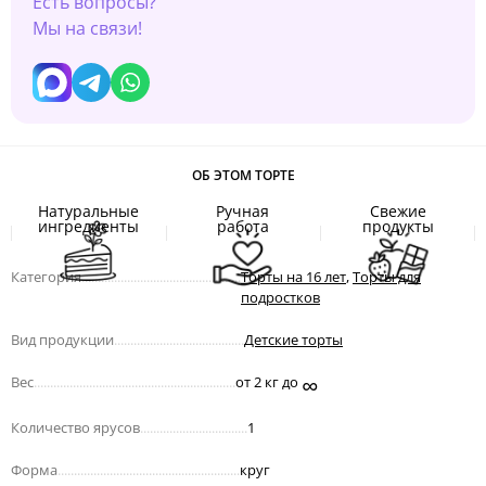
Есть вопросы?
Мы на связи!
ОБ ЭТОМ ТОРТЕ
Натуральные
Ручная
Свежие
ингредиенты
работа
продукты
Категория
.................................................
Торты на 16 лет
,
Торты для
подростков
Вид продукции
........................................
Детские торты
∞
Вес
..............................................................
от 2 кг до
Количество ярусов
.................................
1
Форма
........................................................
круг