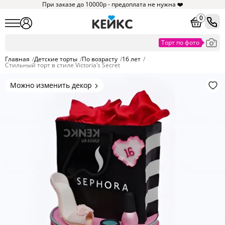
При заказе до 10000р - предоплата не нужна ❤️
0
Главная
/
Детские торты
/
По возрасту
/
16 лет
/
Стильный торт в стиле Victoria’s Secret
Можно изменить декор
Цвет покрытия, надписи,
элементы и фигурки.