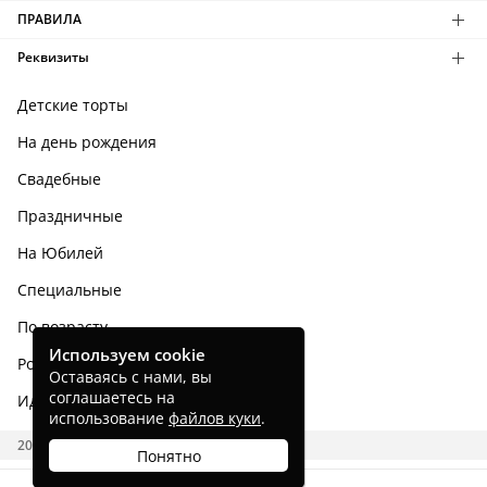
ПРАВИЛА
Реквизиты
Детские торты
На день рождения
Свадебные
Праздничные
На Юбилей
Специальные
По возрасту
Используем cookie
Родным и близким
Оставаясь с нами, вы
соглашаетесь на
Идеи тортов
использование
файлов куки
.
2026 CAKES.RU
Понятно