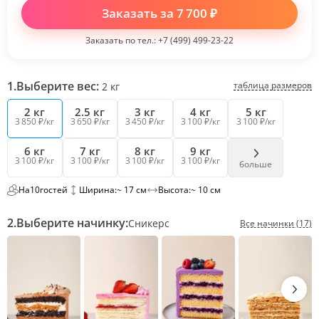
Заказать за
7 700
₽
Заказать по тел.:
+7 (499) 499-23-22
1.
Выберите вес:
таблица размеров
2
кг
2 кг
2.5 кг
3 кг
4 кг
5 кг
3 850 ₽/кг
3 650 ₽/кг
3 450 ₽/кг
3 100 ₽/кг
3 100 ₽/кг
6 кг
7 кг
8 кг
9 кг
3 100 ₽/кг
3 100 ₽/кг
3 100 ₽/кг
3 100 ₽/кг
больше
На
10
гостей
Ширина:
~ 17 см
Высота:
~ 10 см
2.
Выберите начинку:
Сникерс
Все начинки (17)