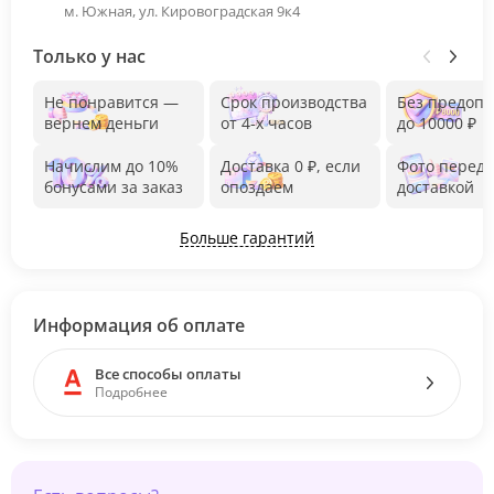
м. Южная, ул. Кировоградская 9к4
Только у нас
Не понравится —
Срок производства
Без предоп
вернем деньги
от 4-х часов
до 10000 ₽
Начислим до 10%
Доставка 0 ₽, если
Фото перед
бонусами за заказ
опоздаем
доставкой
Больше гарантий
Информация об оплате
Все способы оплаты
Подробнее