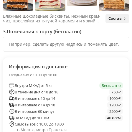
Влажные шоколадные бисквиты, нежный крем-
Состав
чиз, прослойка из тягучей карамели и яркий
арахис. Ненавязчивая соленая нотка объединяет
яркий вкус шоколада и тягучей карамели, не
3.
Пожелания к торту (бесплатно):
оставляя ни единого шанса остаться
равнодушным.
Информация о доставке
Ежедневно с 10.00 до 18.00
Внутри МКАД от 5 кг
Бесплатно
В течение дня с 10 до 18
750 ₽
В интервале с 10 до 14
1000 ₽
В интервале с 14 до 18
1200 ₽
В интервале 60 минут
2500 ₽
За МКАД до 100 км
40 ₽/км
Самовывоз с 10.00 до 18.00
г. Москва, метро Пражская