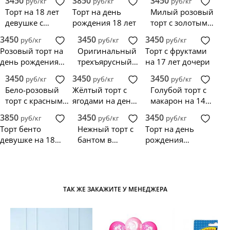
3450
3850
3450
руб/кг
руб/кг
руб/кг
Торт на 18 лет
Торт на день
Милый розовый
девушке с
рождения 18 лет
торт с золотым
маленькими
бантиком
3450
3450
3450
руб/кг
руб/кг
руб/кг
пончиками
Розовый торт на
Оригинальный
Торт с фруктами
день рождения
трехъярусный
на 17 лет дочери
девочке 16 лет
торт с девушкой
3450
3450
3450
руб/кг
руб/кг
руб/кг
Бело-розовый
Жёлтый торт с
Голубой торт с
торт с красными
ягодами на день
макарон на 14
ягодами
рождения
лет девочке
3850
3450
3450
руб/кг
руб/кг
руб/кг
Торт бенто
Нежный торт с
Торт на день
девушке на 18
бантом в
рождения
лет с безе и
розовых тонах
девочки 14 лет
макарунс
ТАК ЖЕ ЗАКАЖИТЕ У МЕНЕДЖЕРА