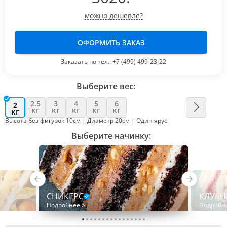
можно дешевле?
ОФОРМИТЬ ЗАКАЗ
Заказать по тел.:
+7 (499) 499-23-22
Выберите вес:
2.5
3
4
5
6
2
кг
кг
кг
кг
кг
кг
Высота без фигурок 10см | Диаметр 20см | Один ярус
Выберите начинку:
СНИКЕРС
КЛУБН
Подробнее >
Подробн