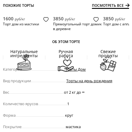
ПОХОЖИЕ ТОРТЫ
ПОСМОТРЕТЬ ВСЕ
1600
3850
3850
руб/кг
руб/кг
руб/кг
Торт дом из мастики
Прямоугольный торт домик
Торт дом с апп
в деревне
ОБ ЭТОМ ТОРТЕ
Натуральные
Ручная
Свежие
ингредиенты
работа
продукты
Категория
.................................................
Торты Дом
Вид продукции
........................................
Торты на день рождения
Вес
..............................................................
от 2 кг до
∞
Количество ярусов
.................................
1
Форма
........................................................
круг
Покрытие
..................................................
мастика