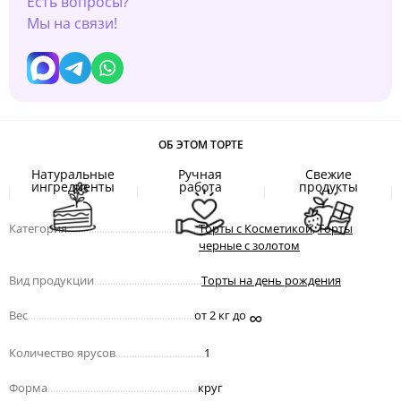
Есть вопросы?
Мы на связи!
ОБ ЭТОМ ТОРТЕ
Натуральные
Ручная
Свежие
ингредиенты
работа
продукты
Категория
.................................................
Торты с Косметикой
,
Торты
черные с золотом
Вид продукции
........................................
Торты на день рождения
∞
Вес
..............................................................
от 2 кг до
Количество ярусов
.................................
1
Форма
........................................................
круг