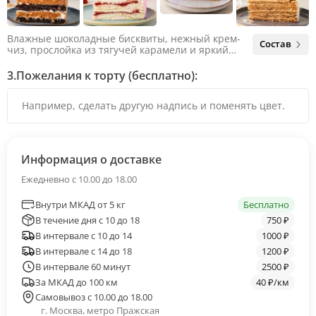
Влажные шоколадные бисквиты, нежный крем-
Состав
чиз, прослойка из тягучей карамели и яркий
арахис. Ненавязчивая соленая нотка объединяет
яркий вкус шоколада и тягучей карамели, не
3.
Пожелания к торту (бесплатно):
оставляя ни единого шанса остаться
равнодушным.
Информация о доставке
Ежедневно с 10.00 до 18.00
Внутри МКАД от 5 кг
Бесплатно
В течение дня с 10 до 18
750 ₽
В интервале с 10 до 14
1000 ₽
В интервале с 14 до 18
1200 ₽
В интервале 60 минут
2500 ₽
За МКАД до 100 км
40 ₽/км
Самовывоз с 10.00 до 18.00
г. Москва, метро Пражская