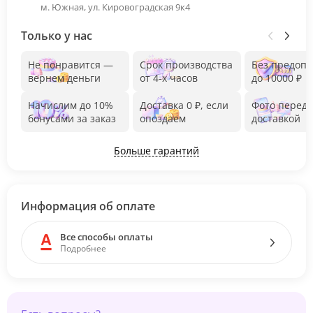
м. Южная, ул. Кировоградская 9к4
Только у нас
Не понравится —
Срок производства
Без предоп
вернем деньги
от 4-х часов
до 10000 ₽
Начислим до 10%
Доставка 0 ₽, если
Фото перед
бонусами за заказ
опоздаем
доставкой
Больше гарантий
Информация об оплате
Все способы оплаты
Подробнее