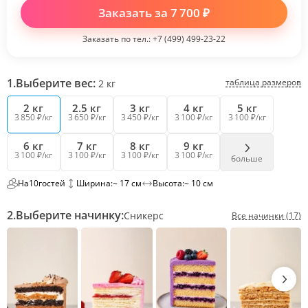
Заказать за
7 700
₽
Заказать по тел.:
+7 (499) 499-23-22
1.
Выберите вес:
таблица размеров
2
кг
2 кг
2.5 кг
3 кг
4 кг
5 кг
3 850 ₽/кг
3 650 ₽/кг
3 450 ₽/кг
3 100 ₽/кг
3 100 ₽/кг
6 кг
7 кг
8 кг
9 кг
3 100 ₽/кг
3 100 ₽/кг
3 100 ₽/кг
3 100 ₽/кг
больше
На
10
гостей
Ширина:
~ 17 см
Высота:
~ 10 см
2.
Выберите начинку:
Сникерс
Все начинки (17)