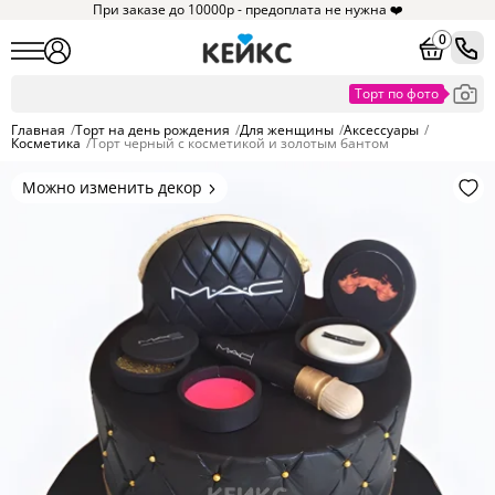
При заказе до 10000р - предоплата не нужна ❤️
0
Главная
/
Торт на день рождения
/
Для женщины
/
Аксессуары
/
Косметика
/
Торт черный с косметикой и золотым бантом
Можно изменить декор
Цвет покрытия, надписи,
элементы и фигурки.