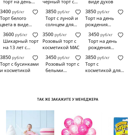
торт на день
черный торт с
виде духов
рождение с
цветами
3400
3850
3850
руб/кг
руб/кг
руб/кг
буквой
Торт белого
Торт с луной и
Торт на день
цвета в виде
солнцем для
рождения
косметики
козерога
девочки с
3600
3500
3450
руб/кг
руб/кг
руб/кг
Шанель
косметикой
Шикарный торт
Розовый торт с
Торт на день
на 13 лет с
косметикой MAC
рождения
косметикой и
девушки 15 лет
3850
3450
3850
руб/кг
руб/кг
руб/кг
розами
Торт с бусинками
Розовый торт с
Торт с
и косметикой
белыми
косметикой для
бусинками и
девочки
косметикой
ТАК ЖЕ ЗАКАЖИТЕ У МЕНЕДЖЕРА