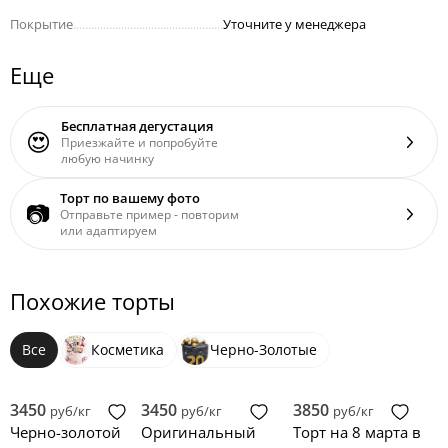
Покрытие
..................................................
Уточните у менеджера
Еще
Бесплатная дегустация
😍
Приезжайте и попробуйте
любую начинку
Торт по вашему фото
📷
Отправьте пример - повторим
или адаптируем
Похожие торты
Все
Косметика
Черно-Золотые
3450
3450
3850
руб/кг
руб/кг
руб/кг
Черно-золотой
Оригинальный
Торт на 8 марта в