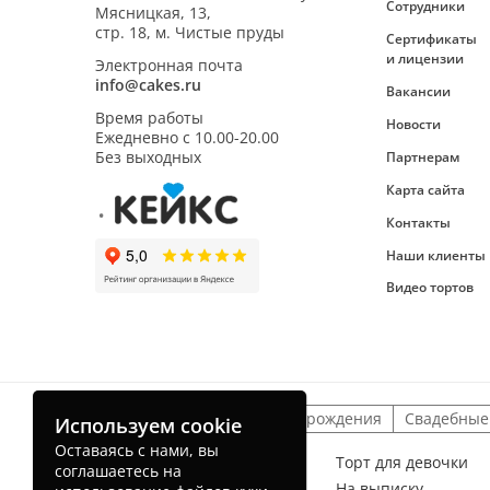
Сотрудники
Мясницкая, 13,
стр. 18, м. Чистые пруды
Сертификаты
и лицензии
Электронная почта
info@cakes.ru
Вакансии
Время работы
Новости
Ежедневно с
10.00-20.00
Без выходных
Партнерам
Карта сайта
Контакты
Наши клиенты
Видео тортов
Детские торты
На день рождения
Свадебные
Используем cookie
Оставаясь с нами, вы
Торт для мальчика
Торт для девочки
соглашаетесь на
На рождение ребенка
На выписку