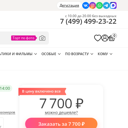
Дегустация
с 10.00 до 20.00 без выходных
7
(
499
)
499-23-22
0
ЬТИКИ И ФИЛЬМЫ
ОСОБЫЕ
ПО ВОЗРАСТУ
КОМУ
14:00
В цену включено все
7 700
₽
размеров
можно дешевле?
Заказать за
7 700
₽
г