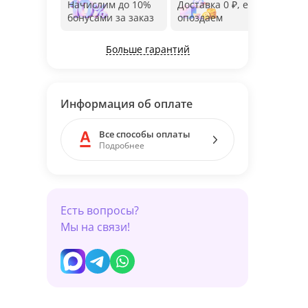
Начислим до 10%
Доставка 0 ₽, если
Фот
бонусами за заказ
опоздаем
дос
Больше гарантий
Информация об оплате
Все способы оплаты
Подробнее
Есть вопросы?
Мы на связи!