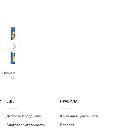
Топпер с любым
Фейерверк для торта
Свеча в виде цифры
словом
180 руб
380 руб шт
400 руб
И
ЕЩЕ
ПРАВИЛА
Детские праздники
Конфиденциальность
Благотворительность
Возврат