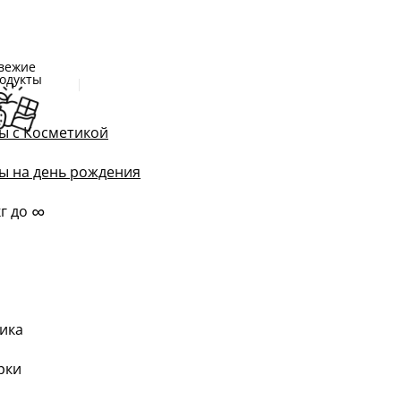
вежие
одукты
ы с Косметикой
ы на день рождения
∞
кг до
ика
рки