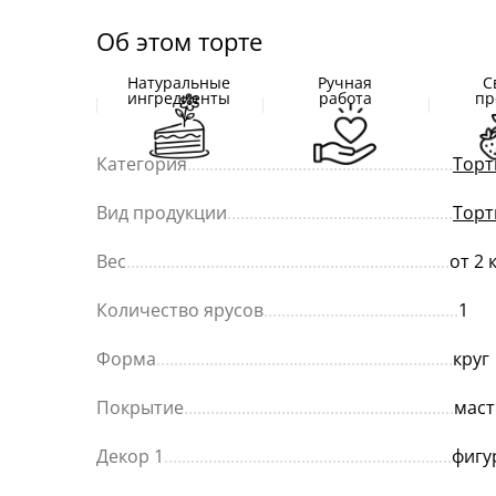
Об этом торте
Натуральные
Ручная
С
ингредиенты
работа
пр
Категория
............................................................
Торт
Вид продукции
...................................................
Торт
Вес
.........................................................................
от 2 
Количество ярусов
............................................
1
Форма
...................................................................
круг
Покрытие
.............................................................
маст
Декор 1
.................................................................
фигу