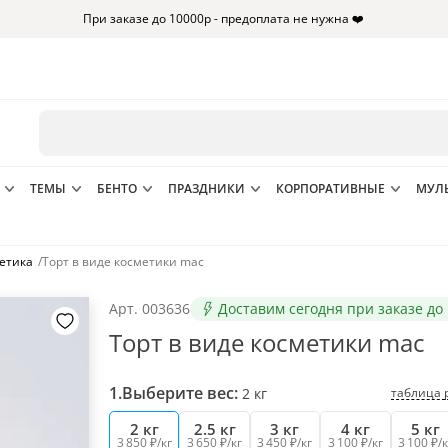
При заказе до 10000р - предоплата не нужна ❤️
ТЕМЫ
БЕНТО
ПРАЗДНИКИ
КОРПОРАТИВНЫЕ
МУЛ
етика
/
Торт в виде косметики mac
Арт.
003636
Доставим сегодня при заказе до 
Торт в виде косметики mac
1.
Выберите вес:
таблица 
2
кг
2 кг
2.5 кг
3 кг
4 кг
5 кг
3 850 ₽/кг
3 650 ₽/кг
3 450 ₽/кг
3 100 ₽/кг
3 100 ₽/к