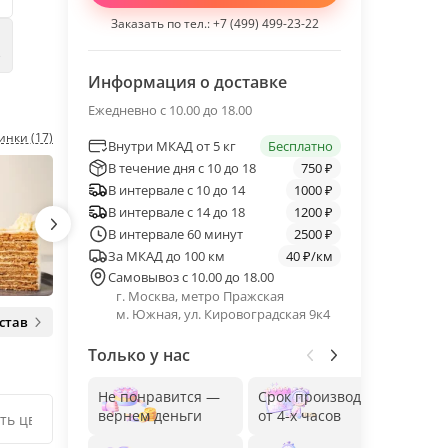
Заказать по тел.:
+7 (499) 499-23-22
е
Информация о доставке
Ежедневно с 10.00 до 18.00
инки (17)
Внутри МКАД от 5 кг
Бесплатно
В течение дня с 10 до 18
750 ₽
В интервале с 10 до 14
1000 ₽
В интервале с 14 до 18
1200 ₽
В интервале 60 минут
2500 ₽
За МКАД до 100 км
40 ₽/км
Самовывоз с 10.00 до 18.00
г. Москва, метро Пражская
м. Южная, ул. Кировоградская 9к4
став
Только у нас
Не понравится —
Срок производства
Без
вернем деньги
от 4-х часов
до 1