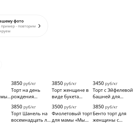
вашему фото
 пример - повторим
ируем
3850
3850
3450
руб/кг
руб/кг
руб/кг
Торт на день
Торт женщине в
Торт с Эйфелевой
мы с
рождения
виде букета
башней для
девочки с
цветов
девушки
3850
3500
3850
руб/кг
руб/кг
руб/кг
косметикой
Торт Шанель на
Фиолетовый торт
Бенто торт для
т
восемнадцать лет
для мамы «Мы
женщины с
для девочки
тебя любим»
живыми цветами
ами
и ягодами