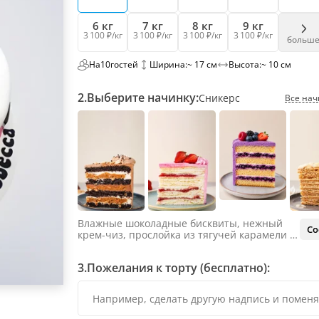
6 кг
7 кг
8 кг
9 кг
3 100 ₽/кг
3 100 ₽/кг
3 100 ₽/кг
3 100 ₽/кг
больш
На
10
гостей
Ширина:
~ 17 см
Высота:
~ 10 см
2.
Выберите начинку:
Сникерс
Все нач
Влажные шоколадные бисквиты, нежный
Со
крем-чиз, прослойка из тягучей карамели и
яркий арахис. Ненавязчивая соленая нотка
объединяет яркий вкус шоколада и тягучей
3.
Пожелания к торту (бесплатно):
карамели, не оставляя ни единого шанса
остаться равнодушным.