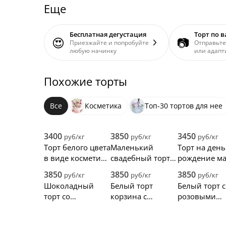
Еще
Бесплатная дегустация
Торт по 
😍
📷
Приезжайте и попробуйте
Отправьте
любую начинку
или адапт
Похожие торты
Все
Косметика
Топ-30 тортов для нее
3400
3850
3450
руб/кг
руб/кг
руб/кг
Торт белого цвета
Маленький
Торт на день
в виде косметики
свадебный торт с
рождение ма
Шанель
золотой глазурью
ягодами и
3850
3850
3850
руб/кг
руб/кг
руб/кг
и букетом цветов
надписью
Шоколадный
Белый торт
Белый торт с
«Паспорт врё
торт со
корзина с
розовыми
маме 18»
сладостями и
цветами
подтёками и
ягодами вишни
живыми роз