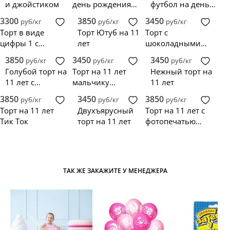
и джойстиком
день рождения
футбол на день
девочке 11 лет
рождения
3300
3850
3450
руб/кг
руб/кг
руб/кг
мальчику 11 лет
Торт в виде
Торт Ютуб на 11
Торт с
цифры 1 с
лет
шоколадными
жирафом
шарами на 11 лет
3850
3450
3450
руб/кг
руб/кг
руб/кг
Голубой торт на
Торт на 11 лет
Нежный торт на
11 лет с
мальчику
11 лет
шоколадными
футболисту
3850
3450
3850
руб/кг
руб/кг
руб/кг
подтеками
Торт на 11 лет
Двухъярусный
Торт на 11 лет с
Тик Ток
торт на 11 лет
фотопечатью
машинки
ТАК ЖЕ ЗАКАЖИТЕ У МЕНЕДЖЕРА