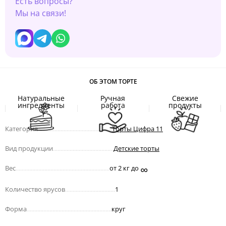
Есть вопросы?
Мы на связи!
ОБ ЭТОМ ТОРТЕ
Натуральные
Ручная
Свежие
ингредиенты
работа
продукты
Категория
.................................................
Торты Цифра 11
Вид продукции
........................................
Детские торты
∞
Вес
..............................................................
от 2 кг до
Количество ярусов
.................................
1
Форма
........................................................
круг