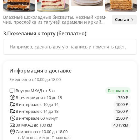
Влажные шоколадные бисквиты, нежный крем-
Состав
чиз, прослойка из тягучей карамели и яркий
арахис. Ненавязчивая соленая нотка объединяет
яркий вкус шоколада и тягучей карамели, не
3.
Пожелания к торту (бесплатно):
оставляя ни единого шанса остаться
равнодушным.
Информация о доставке
Ежедневно с 10.00 до 18.00
Внутри МКАД от 5 кг
Бесплатно
В течение дня с 10 до 18
750 ₽
В интервале с 10 до 14
1000 ₽
В интервале с 14 до 18
1200 ₽
В интервале 60 минут
2500 ₽
За МКАД до 100 км
40 ₽/км
Самовывоз с 10.00 до 18.00
г. Москва, метро Пражская