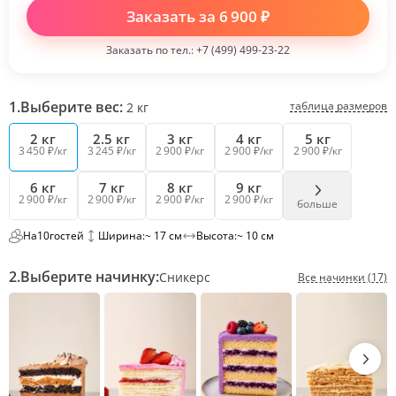
Заказать за
6 900
₽
Заказать по тел.:
+7 (499) 499-23-22
1.
Выберите вес:
таблица размеров
2
кг
2 кг
2.5 кг
3 кг
4 кг
5 кг
3 450 ₽/кг
3 245 ₽/кг
2 900 ₽/кг
2 900 ₽/кг
2 900 ₽/кг
6 кг
7 кг
8 кг
9 кг
2 900 ₽/кг
2 900 ₽/кг
2 900 ₽/кг
2 900 ₽/кг
больше
На
10
гостей
Ширина:
~ 17 см
Высота:
~ 10 см
2.
Выберите начинку:
Сникерс
Все начинки (17)