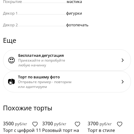
Покрытие
..................................................
мастика
Декор 1
......................................................
фигурки
Декор 2
......................................................
фотопечать
Еще
Бесплатная дегустация
😍
Приезжайте и попробуйте
любую начинку
Торт по вашему фото
📷
Отправьте пример - повторим
или адаптируем
Похожие торты
3500
3700
3700
руб/кг
руб/кг
руб/кг
Торт с цифрой 11
Розовый торт на
Торт в стиле