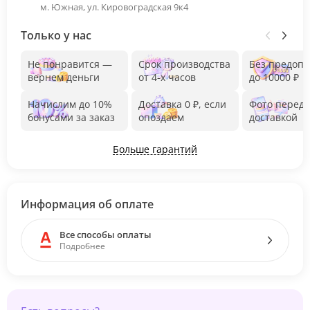
м. Южная, ул. Кировоградская 9к4
Только у нас
Не понравится —
Срок производства
Без предоп
вернем деньги
от 4-х часов
до 10000 ₽
Начислим до 10%
Доставка 0 ₽, если
Фото перед
бонусами за заказ
опоздаем
доставкой
Больше гарантий
Информация об оплате
Все способы оплаты
Подробнее