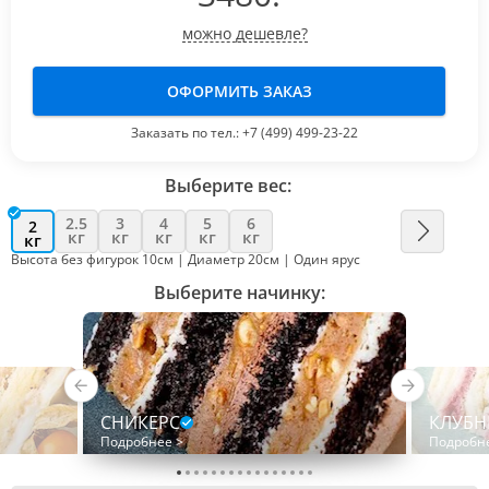
можно дешевле?
ОФОРМИТЬ ЗАКАЗ
Заказать по тел.:
+7 (499) 499-23-22
Выберите вес:
2.5
3
4
5
6
2
кг
кг
кг
кг
кг
кг
Высота без фигурок 10см | Диаметр 20см | Один ярус
Выберите начинку:
СНИКЕРС
КЛУБН
Подробнее >
Подробн