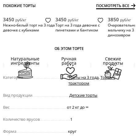
ПОХОЖИЕ ТОРТЫ
ПОСМОТРЕТЬ ВСЕ
3450
3450
3850
руб/кг
руб/кг
руб/кг
Нежно-белый торт на 3 года
Торт на 3 года девочке с
Очаровательный
девочке с кубиками
пинетками и бантиком
мальчику на 3 г
динозавром
ОБ ЭТОМ ТОРТЕ
Натуральные
Ручная
Свежие
ингредиенты
работа
продукты
Категория
.................................................
Торты на 3 года
,
Торты с
трактором
Вид продукции
........................................
Детские торты
Вес
..............................................................
от 2 кг до
∞
Количество ярусов
.................................
1
Форма
........................................................
круг