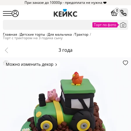
При заказе до 10000р - предоплата не нужна ❤️
0
Главная
/
Детские торты
/
Для мальчика
/
Трактор
/
Торт с трактором на 3 годика сыну
3 года
Можно изменить декор
Цвет покрытия, надписи,
элементы и фигурки.