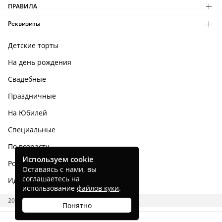
ПРАВИЛА
Реквизиты
Детские торты
На день рождения
Свадебные
Праздничные
На Юбилей
Специальные
По возрасту
Используем cookie
Родным и близким
Оставаясь с нами, вы
соглашаетесь на
Идеи тортов
использование
файлов куки
.
2026 CAKES.RU
Понятно