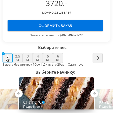
3720
.-
можно дешевле?
ОФОРМИТЬ ЗАКАЗ
Заказать по тел.:
+7 (499) 499-23-22
Выберите вес:
2.5
3
4
5
6
2
кг
кг
кг
кг
кг
кг
Высота без фигурок 10см | Диаметр 20см | Один ярус
Выберите начинку:
СНИКЕРС
КЛУБН
Подробнее >
Подробн