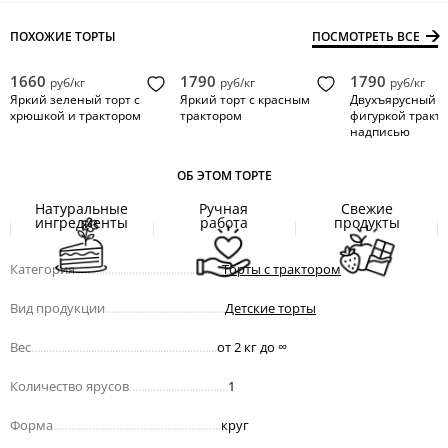
ПОХОЖИЕ ТОРТЫ
ПОСМОТРЕТЬ ВСЕ
1660
1790
1790
руб/кг
руб/кг
руб/кг
Яркий зеленый торт с
Яркий торт с красным
Двухъярусный то
хрюшкой и трактором
трактором
фигуркой тракто
надписью
ОБ ЭТОМ ТОРТЕ
Натуральные
Ручная
Свежие
ингредиенты
работа
продукты
Категория
.................................................
Торты с трактором
Вид продукции
........................................
Детские торты
Вес
..............................................................
от 2 кг до
∞
Количество ярусов
.................................
1
Форма
........................................................
круг