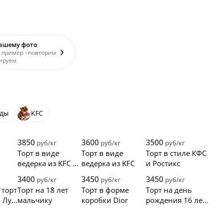
вашему фото
 пример - повторим
ируем
ды
KFC
3850
3600
3500
руб/кг
руб/кг
руб/кг
Торт в виде
Торт в виде
Торт в стиле КФС
ведерка из KFC с
ведерка из KFC
и Ростикс
икс
цифрами
3400
3450
3450
руб/кг
руб/кг
руб/кг
торт
Торт на 18 лет
Торт в форме
Торт на день
и Луи
мальчику
коробки Dior
рождения 16 лет
сыну