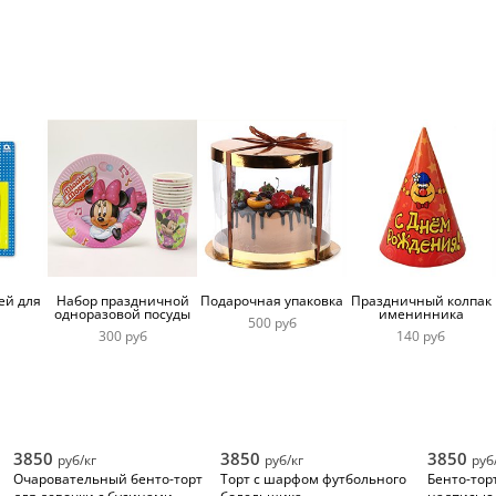
ей для
Набор праздничной
Подарочная упаковка
Праздничный колпак
одноразовой посуды
именинника
500 руб
300 руб
140 руб
3850
3850
3850
руб/кг
руб/кг
руб
Очаровательный бенто-торт
Торт с шарфом футбольного
Бенто-торт