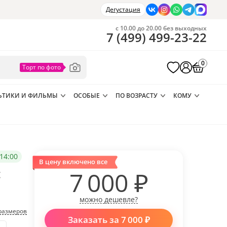
Дегустация
с 10.00 до 20.00 без выходных
7
(
499
)
499-23-22
0
ЬТИКИ И ФИЛЬМЫ
ОСОБЫЕ
ПО ВОЗРАСТУ
КОМУ
14:00
В цену включено все
с
7 000
₽
можно дешевле?
размеров
Заказать за
7 000
₽