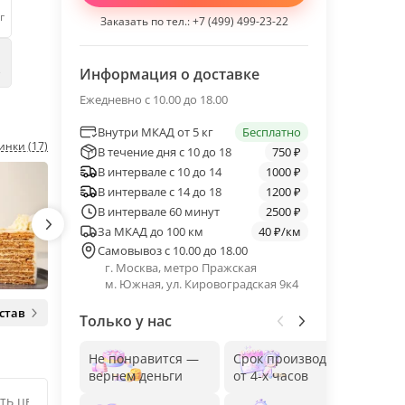
г
Заказать по тел.:
+7 (499) 499-23-22
е
Информация о доставке
Ежедневно с 10.00 до 18.00
Внутри МКАД от 5 кг
Бесплатно
инки (17)
В течение дня с 10 до 18
750 ₽
В интервале с 10 до 14
1000 ₽
В интервале с 14 до 18
1200 ₽
В интервале 60 минут
2500 ₽
За МКАД до 100 км
40 ₽/км
Самовывоз с 10.00 до 18.00
г. Москва, метро Пражская
м. Южная, ул. Кировоградская 9к4
став
Только у нас
Не понравится —
Срок производства
Без
вернем деньги
от 4-х часов
до 1