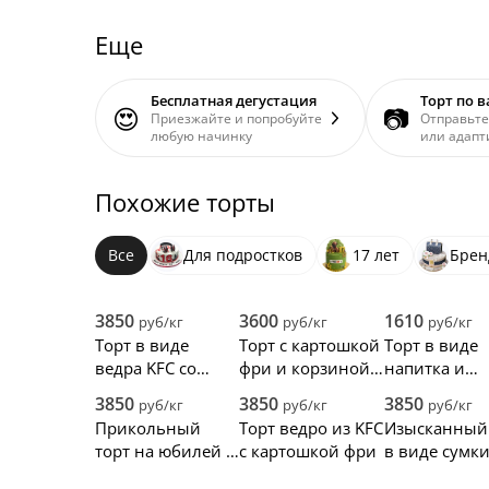
Еще
Бесплатная дегустация
Торт по 
😍
📷
Приезжайте и попробуйте
Отправьте
любую начинку
или адапт
Похожие торты
Все
Для подростков
17 лет
Брен
3850
3600
1610
руб/кг
руб/кг
руб/кг
Торт в виде
Торт с картошкой
Торт в виде
ведра KFC со
фри и корзиной
напитка и
стрипсами
из KFC
ведерка Рост
3850
3850
3850
руб/кг
руб/кг
руб/кг
Прикольный
Торт ведро из KFC
Изысканный 
торт на юбилей с
с картошкой фри
в виде сумк
КФС
Витон