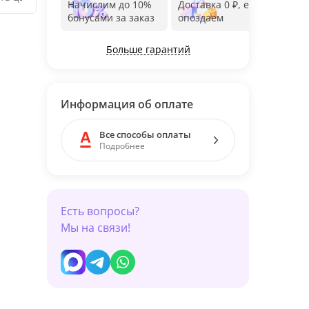
Начислим до 10%
Доставка 0 ₽, если
Фот
бонусами за заказ
опоздаем
дос
Больше гарантий
Информация об оплате
Все способы оплаты
Подробнее
Есть вопросы?
Мы на связи!