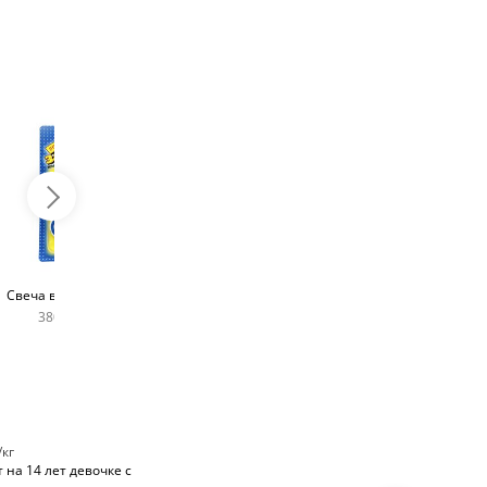
Топпер с любым
Фейерверк для торта
Свеча в виде цифры
словом
180 руб
380 руб шт
400 руб
/кг
 на 14 лет девочке с