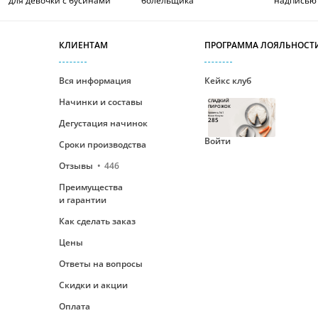
для девочки с бусинами
болельщика
надписью
КЛИЕНТАМ
ПРОГРАММА ЛОЯЛЬНОСТ
Вся информация
Кейкс клуб
Начинки и составы
СЛАДКИЙ
ПИРОЖОК
Уровень №1
Ваши бонусы
285
Дегустация начинок
Войти
Сроки производства
Отзывы
446
Преимущества
и гарантии
Как сделать заказ
Цены
Ответы на вопросы
Скидки и акции
Оплата