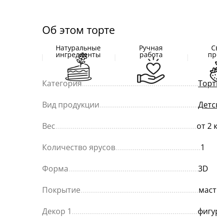
Об этом торте
Натуральные
Ручная
С
ингредиенты
работа
пр
Категория
............................................................
Торт
Вид продукции
...................................................
Детс
Вес
.........................................................................
от 2 
Количество ярусов
............................................
1
Форма
...................................................................
3D
Покрытие
.............................................................
маст
Декор 1
.................................................................
фигу