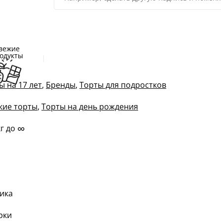
вежие
одукты
ы на 17 лет
,
Бренды
,
Торты для подростков
кие торты
,
Торты на день рождения
∞
кг до
ика
рки