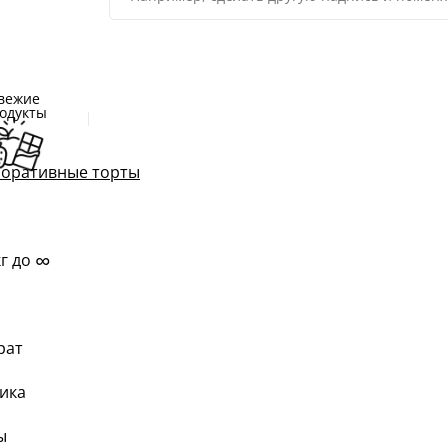
вежие
одукты
оративные торты
∞
кг до
рат
ика
ы