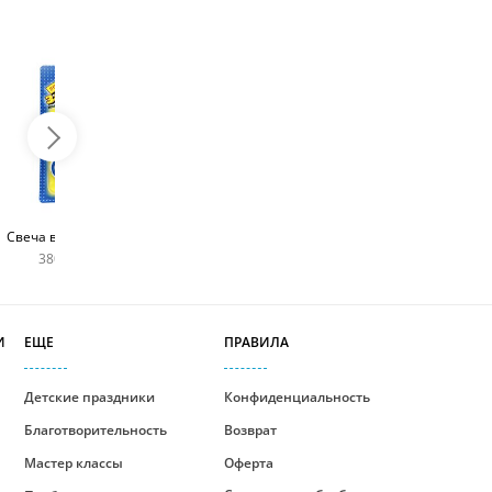
Топпер с любым
Фейерверк для торта
Свеча в виде цифры
словом
180 руб
380 руб шт
400 руб
И
ЕЩЕ
ПРАВИЛА
Детские праздники
Конфиденциальность
Благотворительность
Возврат
Мастер классы
Оферта