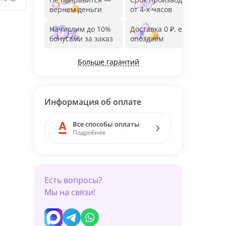
вернем деньги
от 4-х часов
до 1
Начислим до 10%
Доставка 0 ₽, если
Фот
бонусами за заказ
опоздаем
дос
Больше гарантий
Информация об оплате
Все способы оплаты
Подробнее
Есть вопросы?
Мы на связи!