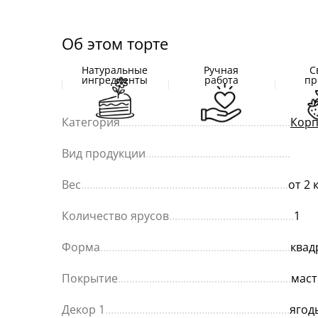
Об этом торте
Натуральные
Ручная
С
ингредиенты
работа
пр
Категория
............................................................
Корп
Вид продукции
...................................................
Вес
.........................................................................
от 2 
Количество ярусов
............................................
1
Форма
...................................................................
квад
Покрытие
.............................................................
маст
Декор 1
.................................................................
ягод