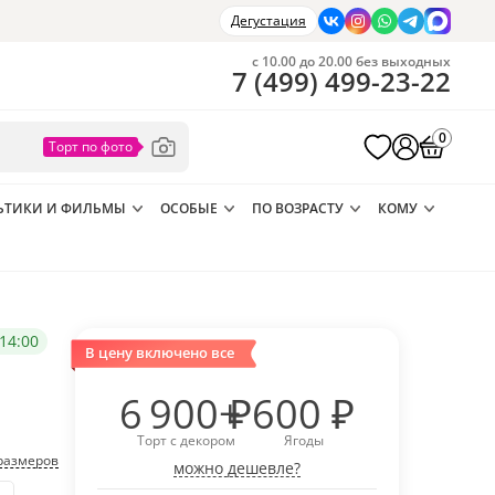
Дегустация
с 10.00 до 20.00 без выходных
7
(
499
)
499-23-22
0
ЬТИКИ И ФИЛЬМЫ
ОСОБЫЕ
ПО ВОЗРАСТУ
КОМУ
14:00
В цену включено все
6 900
₽
600
₽
Торт с декором
Ягоды
размеров
можно дешевле?