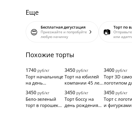
Еще
Бесплатная дегустация
Торт по 
😍
📷
Приезжайте и попробуйте
Отправьте
любую начинку
или адапт
Похожие торты
1740
3450
3400
руб/кг
руб/кг
руб/кг
Торт начальнице
Торт на юбилей
Торт 3D само
на день
компании 45 лет
логотипом д
рождения
с логотипом
корпоратива
3450
3450
3450
руб/кг
руб/кг
руб/кг
Бело-зеленый
Торт боссу на
Торт с логот
торт в горошек
день рождения
и фигурками
на корпоратив
от коллектива
мастики