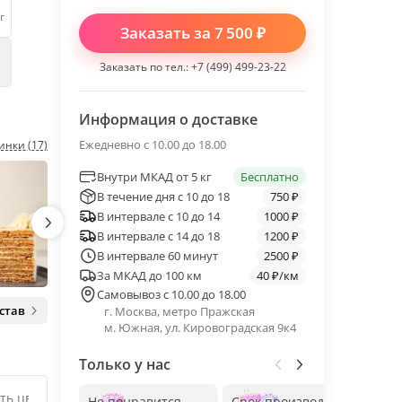
г
Заказать за
7 500
₽
Заказать по тел.:
+7 (499) 499-23-22
е
Информация о доставке
Ежедневно с 10.00 до 18.00
инки (17)
Внутри МКАД от 5 кг
Бесплатно
В течение дня с 10 до 18
750 ₽
В интервале с 10 до 14
1000 ₽
В интервале с 14 до 18
1200 ₽
В интервале 60 минут
2500 ₽
За МКАД до 100 км
40 ₽/км
Самовывоз с 10.00 до 18.00
став
г. Москва, метро Пражская
м. Южная, ул. Кировоградская 9к4
Только у нас
Не понравится —
Срок производства
Без