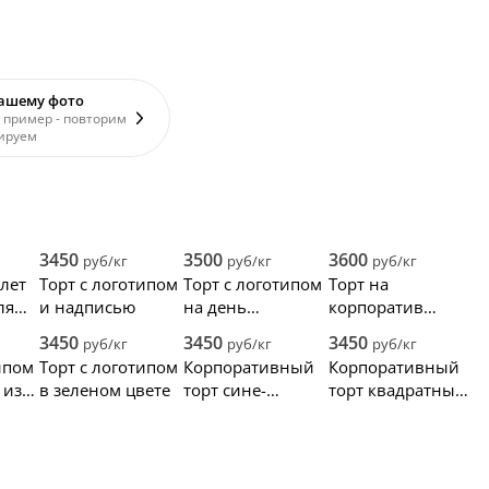
вашему фото
 пример - повторим
ируем
3450
3500
3600
руб/кг
руб/кг
руб/кг
лет
Торт с логотипом
Торт с логотипом
Торт на
ля
и надписью
на день
корпоратив
рождения
компании с
3450
3450
3450
руб/кг
руб/кг
руб/кг
компании
логотипом
ипом
Торт с логотипом
Корпоративный
Корпоративный
 из
в зеленом цвете
торт сине-
торт квадратный
голубой с
с посыпкой
шарами