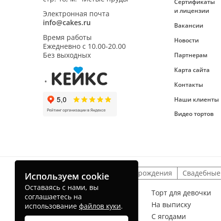
Сертификаты
и лицензии
Электронная почта
info@cakes.ru
Вакансии
Время работы
Новости
Ежедневно с
10.00-20.00
Без выходных
Партнерам
Карта сайта
Контакты
Наши клиенты
Видео тортов
Детские торты
На день рождения
Свадебные
Используем cookie
Оставаясь с нами, вы
Торт для мальчика
Торт для девочки
соглашаетесь на
На рождение ребенка
На выписку
использование
файлов куки
.
Без мастики
С ягодами