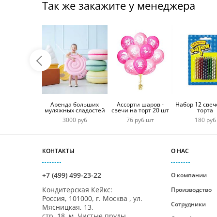
Так же закажите у менеджера
Аренда больших
Ассорти шаров -
Набор 12 свеч
муляжных сладостей
свечи на торт 20 шт
торта
3000 руб
76 руб шт
180 руб
КОНТАКТЫ
О НАС
+7 (499) 499-23-22
О компании
Кондитерская Кейкс
:
Производство
Россия,
101000
,
г. Москва
,
ул.
Сотрудники
Мясницкая, 13,
стр. 18, м. Чистые пруды