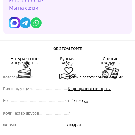
Есть вопросы?
Мы на связи!
ОБ ЭТОМ ТОРТЕ
Натуральные
Ручная
Свежие
ингредиенты
работа
продукты
Категория
.................................................
Торты с логотипом компании
Вид продукции
........................................
Корпоративные торты
∞
Вес
..............................................................
от 2 кг до
Количество ярусов
.................................
1
Форма
........................................................
квадрат