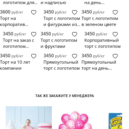
логотипом для
и надписью
на день
корпоратива
рождения
3600
3450
3450
руб/кг
руб/кг
руб/кг
компании
Торт на
Торт с логотипом
Торт с логотипом
корпоратив
и фигурками из
в зеленом цвете
компании с
мастики
3450
3450
3450
руб/кг
руб/кг
руб/кг
логотипом
Торт на заказ с
Торт с логотипом
Корпоративный
логотипом
и фруктами
торт с логотипом
компании
3450
3450
3450
руб/кг
руб/кг
руб/кг
Торт на 10 лет
Прямоугольный
Прямоугольный
компании
торт с логотипом
торт на день
рождения
компании
ТАК ЖЕ ЗАКАЖИТЕ У МЕНЕДЖЕРА