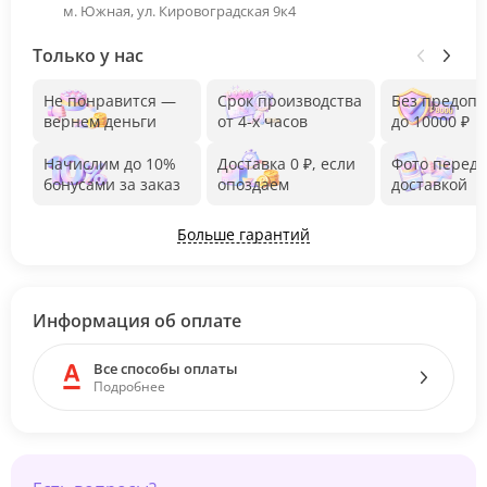
м. Южная, ул. Кировоградская 9к4
Только у нас
Не понравится —
Срок производства
Без предоп
вернем деньги
от 4-х часов
до 10000 ₽
Начислим до 10%
Доставка 0 ₽, если
Фото перед
бонусами за заказ
опоздаем
доставкой
Больше гарантий
Информация об оплате
Все способы оплаты
Подробнее