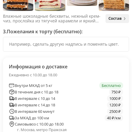
Влажные шоколадные бисквиты, нежный крем-
Состав
чиз, прослойка из тягучей карамели и яркий
арахис. Ненавязчивая соленая нотка объединяет
яркий вкус шоколада и тягучей карамели, не
3.
Пожелания к торту (бесплатно):
оставляя ни единого шанса остаться
равнодушным.
Информация о доставке
Ежедневно с 10.00 до 18.00
Внутри МКАД от 5 кг
Бесплатно
В течение дня с 10 до 18
750 ₽
В интервале с 10 до 14
1000 ₽
В интервале с 14 до 18
1200 ₽
В интервале 60 минут
2500 ₽
За МКАД до 100 км
40 ₽/км
Самовывоз с 10.00 до 18.00
г. Москва, метро Пражская