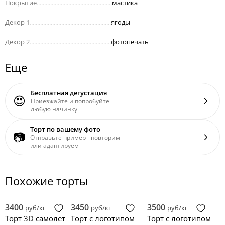
Покрытие
..................................................
мастика
Декор 1
......................................................
ягоды
Декор 2
......................................................
фотопечать
Еще
Бесплатная дегустация
😍
Приезжайте и попробуйте
любую начинку
Торт по вашему фото
📷
Отправьте пример - повторим
или адаптируем
Похожие торты
3400
3450
3500
руб/кг
руб/кг
руб/кг
Торт 3D самолет
Торт с логотипом
Торт с логотипом