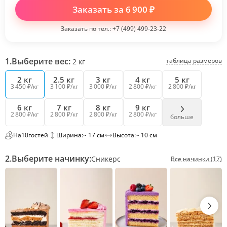
Заказать за
6 900
₽
Заказать по тел.:
+7 (499) 499-23-22
1.
Выберите вес:
таблица размеров
2
кг
2 кг
2.5 кг
3 кг
4 кг
5 кг
3 450 ₽/кг
3 100 ₽/кг
3 000 ₽/кг
2 800 ₽/кг
2 800 ₽/кг
6 кг
7 кг
8 кг
9 кг
2 800 ₽/кг
2 800 ₽/кг
2 800 ₽/кг
2 800 ₽/кг
больше
На
10
гостей
Ширина:
~ 17 см
Высота:
~ 10 см
2.
Выберите начинку:
Сникерс
Все начинки (17)