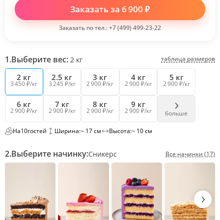
Заказать за
6 900
₽
Заказать по тел.:
+7 (499) 499-23-22
1.
Выберите вес:
таблица размеров
2
кг
2 кг
2.5 кг
3 кг
4 кг
5 кг
3 450 ₽/кг
3 245 ₽/кг
2 900 ₽/кг
2 900 ₽/кг
2 900 ₽/кг
6 кг
7 кг
8 кг
9 кг
2 900 ₽/кг
2 900 ₽/кг
2 900 ₽/кг
2 900 ₽/кг
больше
На
10
гостей
Ширина:
~ 17 см
Высота:
~ 10 см
2.
Выберите начинку:
Сникерс
Все начинки (17)