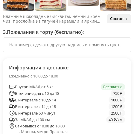
Влажные шоколадные бисквиты, нежный крем-
Состав
чиз, прослойка из тягучей карамели и яркий
арахис. Ненавязчивая соленая нотка объединяет
яркий вкус шоколада и тягучей карамели, не
3.
Пожелания к торту (бесплатно):
оставляя ни единого шанса остаться
равнодушным.
Информация о доставке
Ежедневно с 10.00 до 18.00
Внутри МКАД от 5 кг
Бесплатно
В течение дня с 10 до 18
750 ₽
В интервале с 10 до 14
1000 ₽
В интервале с 14 до 18
1200 ₽
В интервале 60 минут
2500 ₽
За МКАД до 100 км
40 ₽/км
Самовывоз с 10.00 до 18.00
г. Москва, метро Пражская