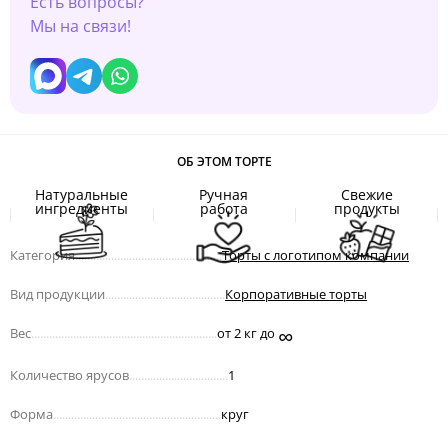
Есть вопросы?
Мы на связи!
ОБ ЭТОМ ТОРТЕ
Натуральные
Ручная
Свежие
ингредиенты
работа
продукты
Категория
.................................................
Торты с логотипом компании
Вид продукции
........................................
Корпоративные торты
∞
Вес
..............................................................
от 2 кг до
Количество ярусов
.................................
1
Форма
........................................................
круг