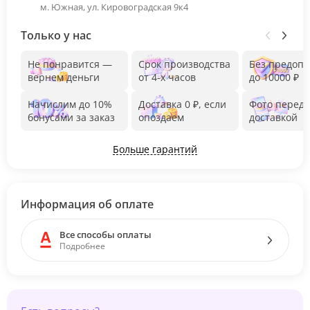
м. Южная, ул. Кировоградская 9к4
Только у нас
Не понравится —
Срок производства
Без предоп
вернем деньги
от 4-х часов
до 10000 ₽
Начислим до 10%
Доставка 0 ₽, если
Фото перед
бонусами за заказ
опоздаем
доставкой
Больше гарантий
Информация об оплате
Все способы оплаты
Подробнее