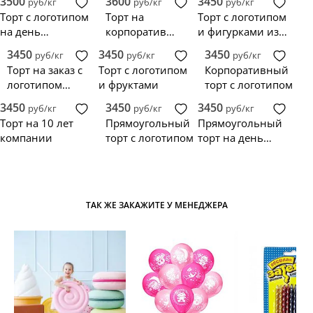
3500
3600
3450
руб/кг
руб/кг
руб/кг
Торт с логотипом
Торт на
Торт с логотипом
на день
корпоратив
и фигурками из
рождения
компании с
мастики
3450
3450
3450
руб/кг
руб/кг
руб/кг
компании
логотипом
Торт на заказ с
Торт с логотипом
Корпоративный
логотипом
и фруктами
торт с логотипом
компании
3450
3450
3450
руб/кг
руб/кг
руб/кг
Торт на 10 лет
Прямоугольный
Прямоугольный
компании
торт с логотипом
торт на день
рождения
компании
ТАК ЖЕ ЗАКАЖИТЕ У МЕНЕДЖЕРА