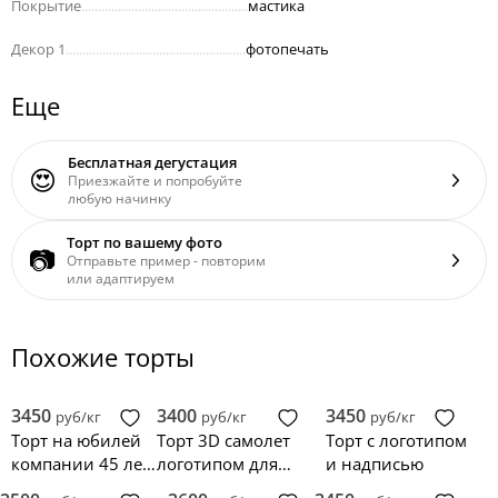
Покрытие
..................................................
мастика
Декор 1
......................................................
фотопечать
Еще
Бесплатная дегустация
😍
Приезжайте и попробуйте
любую начинку
Торт по вашему фото
📷
Отправьте пример - повторим
или адаптируем
Похожие торты
3450
3400
3450
руб/кг
руб/кг
руб/кг
Торт на юбилей
Торт 3D самолет
Торт с логотипом
компании 45 лет
логотипом для
и надписью
с логотипом
корпоратива